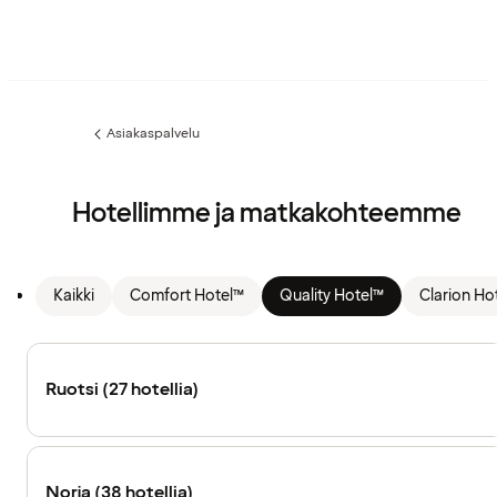
Asiakaspalvelu
Edellinen
sivu:
Hotellimme ja matkakohteemme
Kaikki
Comfort Hotel™
Quality Hotel™
Clarion Ho
Ruotsi (27 hotellia)
Norja (38 hotellia)