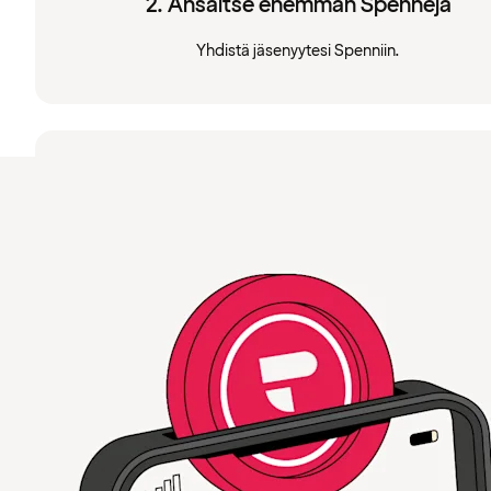
2. Ansaitse enemmän Spennejä
Yhdistä jäsenyytesi Spenniin.