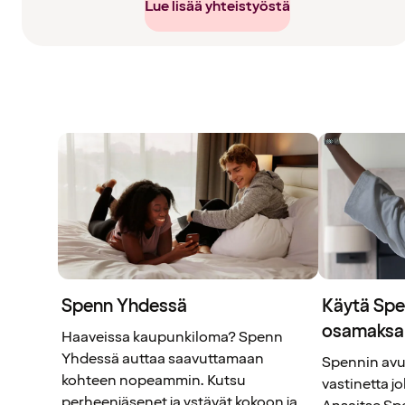
Lue lisää yhteistyöstä
Spenn Yhdessä
Käytä Spe
osamaksa
Haaveissa kaupunkiloma? Spenn
Yhdessä auttaa saavuttamaan
Spennin avu
kohteen nopeammin. Kutsu
vastinetta j
perheenjäsenet ja ystävät kokoon ja