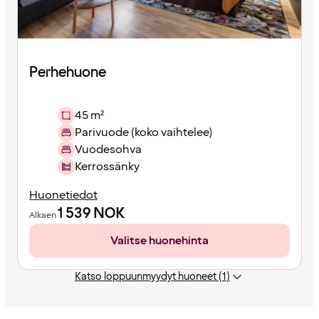
Perhehuone
45 m²
Parivuode (koko vaihtelee)
Vuodesohva
Kerrossänky
Huonetiedot
1 539
NOK
Alkaen
Valitse huonehinta
Katso loppuunmyydyt huoneet (1)
Sisältö