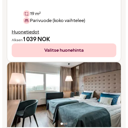
19 m²
Parivuode (koko vaihtelee)
Huonetiedot
1 039
NOK
Alkaen
Valitse huonehinta