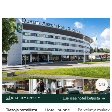
5
/
42
Lue lisää hotelliketjusta
QUALITY HOTEL™
Tietoja hotellista
Hotellihuone
Palvelut ja mukav