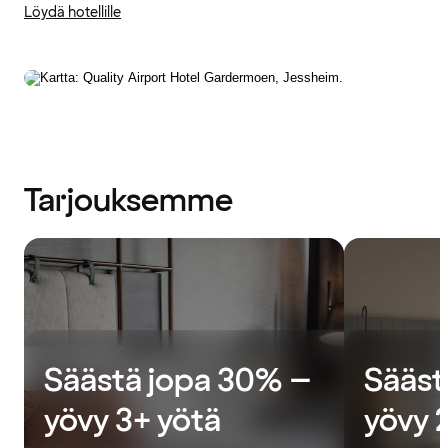
Löydä hotellille
Tarjouksemme
Säästä jopa 30% –
Sääst
yövy 3+ yötä
yövy 