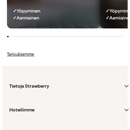
✓
Yöpyminen
✓
Yöpymin
✓
Aamiainen
✓
Aamiainen
Tarjouksemme
Tietoja Strawberry
Hotellimme