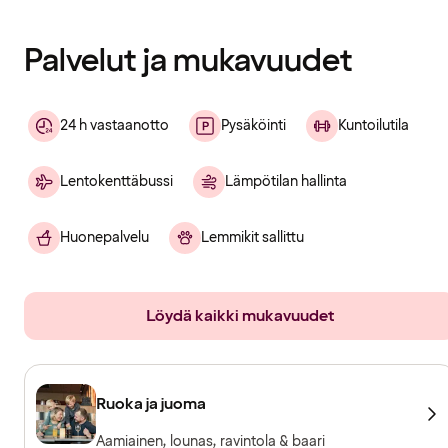
ladattu
Palvelut ja mukavuudet
24 h vastaanotto
Pysäköinti
Kuntoilutila
Lentokenttäbussi
Lämpötilan hallinta
Huonepalvelu
Lemmikit sallittu
Löydä kaikki mukavuudet
Ruoka ja juoma
Aamiainen, lounas, ravintola & baari