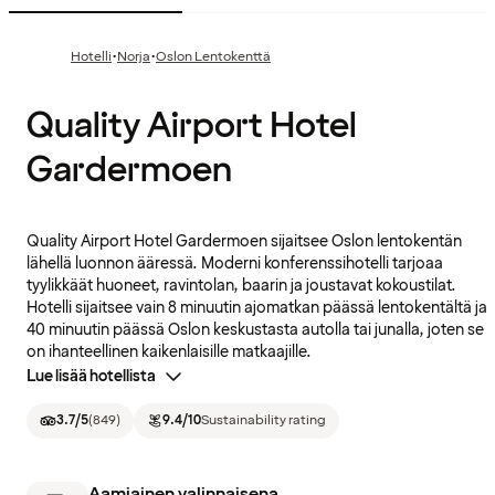
·
·
Hotelli
Norja
Oslon Lentokenttä
Quality Airport Hotel
Gardermoen
Quality Airport Hotel Gardermoen sijaitsee Oslon lentokentän
lähellä luonnon ääressä. Moderni konferenssihotelli tarjoaa
tyylikkäät huoneet, ravintolan, baarin ja joustavat kokoustilat.
Hotelli sijaitsee vain 8 minuutin ajomatkan päässä lentokentältä ja
40 minuutin päässä Oslon keskustasta autolla tai junalla, joten se
on ihanteellinen kaikenlaisille matkaajille.
Lue lisää hotellista
3.7
/5
(
849
)
9.4
/10
Sustainability rating
Aamiainen valinnaisena