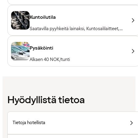
Kuntoilutila
Saatavilla pyyhkeitä lainaksi, Kuntosalilaitteet,
Kardiolaitteet, Vapaapainot, Sisäänpääsy
sisältyy hotellivieraille
Pysäköinti
Alkaen 40 NOK/tunti
Hyödyllistä tietoa
Tietoja hotellista