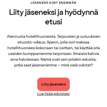
JÄSENENÄ KOET ENEMMÄN
Liity jäseneksi ja hyödynnä
etusi
Alennusta hotellihuoneista. Tarjousten ja uutuuksien
etuosto-oikeus. Spenn, jolla voit maksaa
hotellihuoneesi kokonaan tai osittain, tai käyttää sitä
useiden kumppaniemme tarjontaan. Ilmaista kahvia
aina halutessasi. Nämä ovat vain joitakin eduista,
jotka saat jäsenenämme – mitä vielä odotat?
Liity jäseneksi
Lue lisää eduistasi