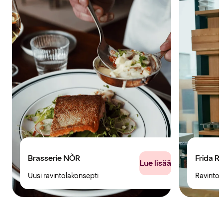
Brasserie NÒR
Frida R
Lue lisää
Uusi ravintolakonsepti
Ravintol