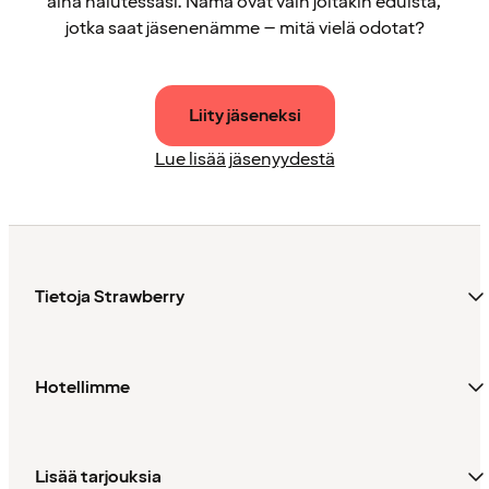
aina halutessasi. Nämä ovat vain joitakin eduista,
jotka saat jäsenenämme – mitä vielä odotat?
Liity jäseneksi
Lue lisää jäsenyydestä
Tietoja Strawberry
Hotellimme
Lisää tarjouksia