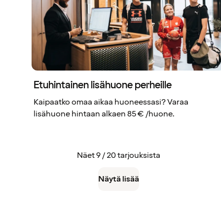
Etuhintainen lisähuone perheille
Kaipaatko omaa aikaa huoneessasi? Varaa
lisähuone hintaan alkaen 85 € /huone.
Näet 9 / 20 tarjouksista
Näytä lisää