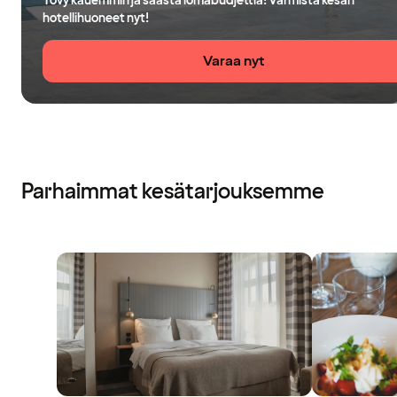
Yövy kauemmin ja säästä lomabudjettia! Varmista kesän
hotellihuoneet nyt!
Varaa nyt
Parhaimmat kesätarjouksemme