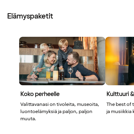
Elämyspaketit
Koko perheelle
Kulttuuri &
Valittavanasi on tivoleita, museoita,
The best of 
luontoelämyksiä ja paljon, paljon
ja musiikkia
muuta.