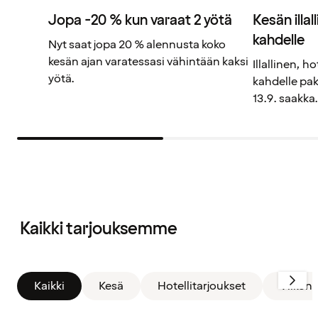
Jopa -20 % kun varaat 2 yötä
Kesän illal
kahdelle
Nyt saat jopa 20 % alennusta koko
kesän ajan varatessasi vähintään kaksi
Illallinen, h
yötä.
kahdelle pa
13.9. saakka.
Suodatin
poistettu.
Kaikki tarjouksemme
Näytetään
kaikki
kortit
Kaikki
Kesä
Hotellitarjoukset
Viikon