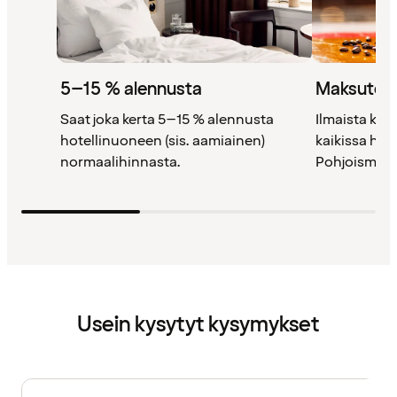
5–15 % alennusta
Maksutont
Saat joka kerta 5–15 % alennusta
Ilmaista kah
hotellinuoneen (sis. aamiainen)
kaikissa ho
normaalihinnasta.
Pohjoismais
Usein kysytyt kysymykset