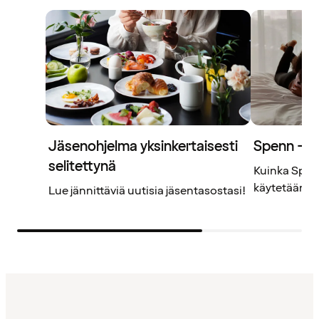
Jäsenohjelma yksinkertaisesti
Spenn – j
selitettynä
Kuinka Spenn
käytetään? L
Lue jännittäviä uutisia jäsentasostasi!