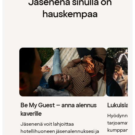
Jäsenenä sinulla on
hauskempaa
Be My Guest – anna alennus
Lukuisia 
kaverille
Hyödynnä 
tarjoamat uni
Jäsenenä voit lahjoittaa
kumppanimm
hotellihuoneen jäsenalennuksesi ja