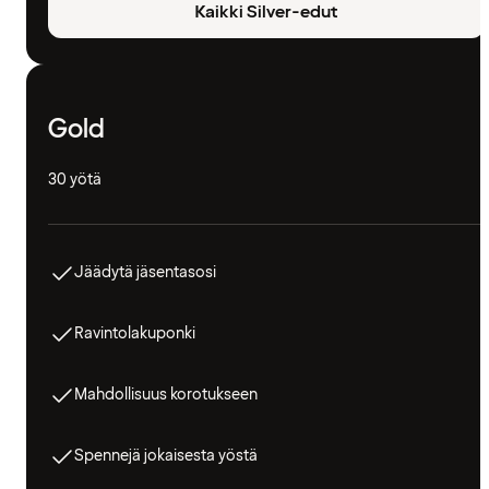
Kaikki Silver-edut
Gold
30 yötä
Jäädytä jäsentasosi
Ravintolakuponki
Mahdollisuus korotukseen
Spennejä jokaisesta yöstä