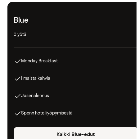
Blue
0 yötä
Monday Breakfast
Ilmaista kahvia
Jäsenalennus
Spenn hotelliyöpymisestä
Kaikki Blue-edut