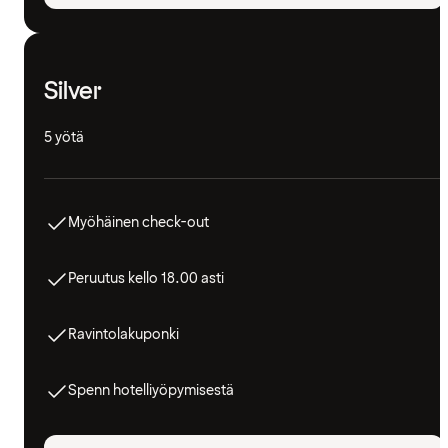
Silver
5 yötä
Myöhäinen check-out
Peruutus kello 18.00 asti
Ravintolakuponki
Spenn hotelliyöpymisestä