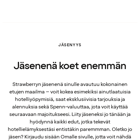
JÄSENYYS
Jäsenenä koet enemmän
Strawberryn jäsenenä sinulle avautuu kokonainen
etujen maailma – voit kokea esimekiksi ainutlaatuisia
hotelliyöpymisiä, saat eksklusiivisia tarjouksia ja
alennuksia sekä Spenn-valuuttaa, jota voit käyttää
seuraavaan majoitukseesi. Liity jäseneksi jo tänään ja
hyödynnä kaikki edut, jotka tekevät
hotellielämyksestäsi entistäkin paremmman. Oletko jo
jäsen? Kirjaudu sisään Omalle sivulle, jotta voit nähdä