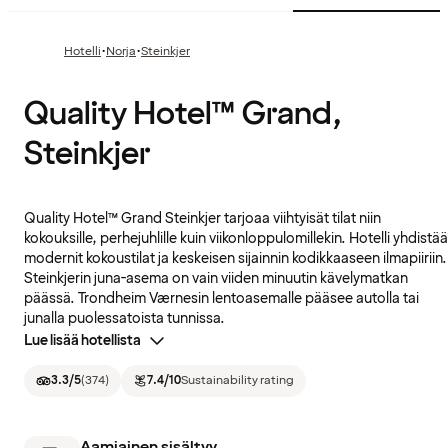
·
·
Hotelli
Norja
Steinkjer
Quality Hotel™ Grand,
Steinkjer
Quality Hotel™ Grand Steinkjer tarjoaa viihtyisät tilat niin
kokouksille, perhejuhlille kuin viikonloppulomillekin. Hotelli yhdistää
modernit kokoustilat ja keskeisen sijainnin kodikkaaseen ilmapiiriin.
Steinkjerin juna-asema on vain viiden minuutin kävelymatkan
päässä. Trondheim Værnesin lentoasemalle pääsee autolla tai
junalla puolessatoista tunnissa.
Lue lisää hotellista
3.3
/5
(
374
)
7.4
/10
Sustainability rating
Aamiainen sisältyy