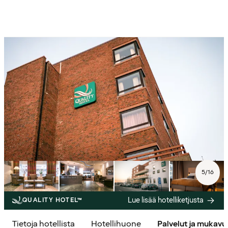
5
/
16
Lue lisää hotelliketjusta
QUALITY HOTEL™
Tietoja hotellista
Hotellihuone
Palvelut ja mukav