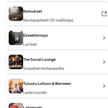
Kokoukset
Max kapasiteetti 120 osallistujaa.
Esteettömyys
Lue lisää
The Social Lounge
Sosiaalinen kohtauspaikka
Tutustu Lolloon & Bernieen
Lasten suosikki
Lahjakortti