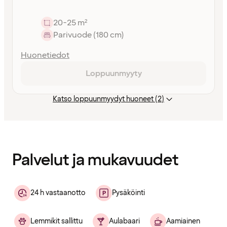
20-25 m²
Parivuode (180 cm)
Huonetiedot
Loppuunmyyty
Katso loppuunmyydyt huoneet (2)
Sisältö
ladattu
Palvelut ja mukavuudet
24 h vastaanotto
Pysäköinti
Lemmikit sallittu
Aulabaari
Aamiainen