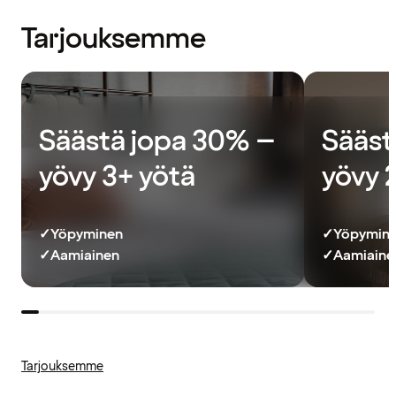
Tarjouksemme
Säästä jopa 30% –
Sääst
yövy 3+ yötä
yövy 
✓
Yöpyminen
✓
Yöpymin
✓
Aamiainen
✓
Aamiainen
Tarjouksemme