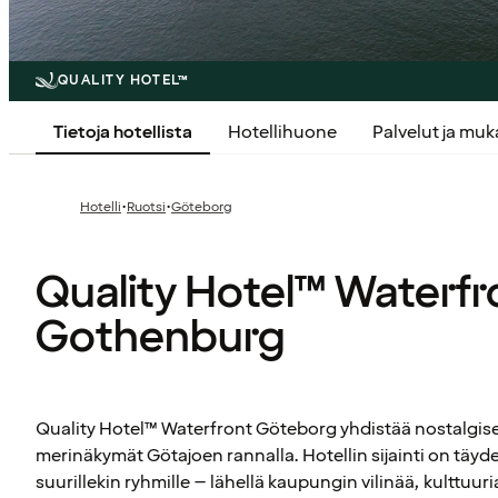
QUALITY HOTEL™
Tietoja hotellista
Hotellihuone
Palvelut ja mu
·
·
Hotelli
Ruotsi
Göteborg
Quality Hotel™ Waterfr
Gothenburg
Quality Hotel™ Waterfront Göteborg yhdistää nostalgise
merinäkymät Götajoen rannalla. Hotellin sijainti on täydel
suurillekin ryhmille – lähellä kaupungin vilinää, kulttuur