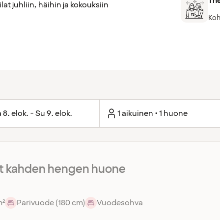
The
t juhliin, häihin ja kokouksiin
Koh
 8. elok. - Su 9. elok.
1 aikuinen • 1 huone
 kahden hengen huone
m²
Parivuode (180 cm)
Vuodesohva