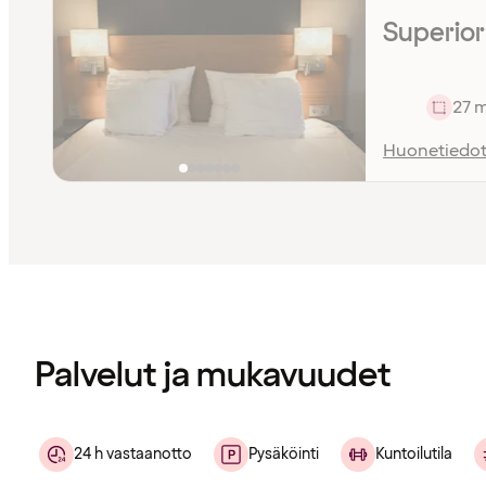
Superio
27 
Huonetiedo
Sisältö
ladattu
Palvelut ja mukavuudet
24 h vastaanotto
Pysäköinti
Kuntoilutila