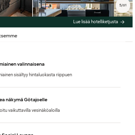
5
/
61
Lue lisää hotelliketjusta
uksemme
iainen valinnaisena
iainen sisältyy hintaluokasta riippuen
ea näkymä Götajoelle
oitu vaikuttavilla vesinäköaloilla