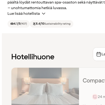
päältä löydät rentouttavan spa-osaston sekä näyttävät tila
– unohtumattomia hetkiä luvassa.
Lue lisää hotellista
4.1
/5
(
907
)
8.4
/10
Sustainability rating
La
Hotellihuone
Compact
24 