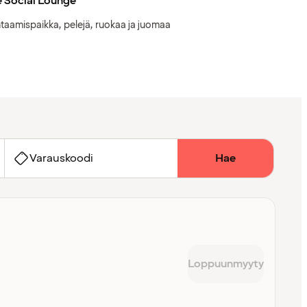
 Social Lounge
taamispaikka, pelejä, ruokaa ja juomaa
Varauskoodi
Hae
Loppuunmyyty