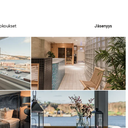
okoukset
Jäsenyys