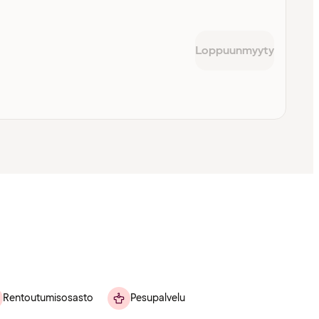
Loppuunmyyty
Rentoutumisosasto
Pesupalvelu