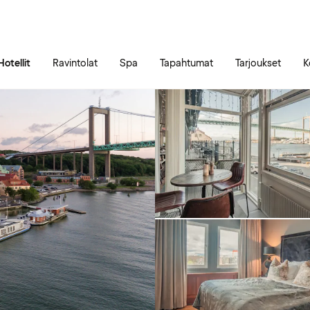
Siirry sivun sisältöön
Siirry sivun päävalikkoon
Hotellit
Ravintolat
Spa
Tapahtumat
Tarjoukset
K