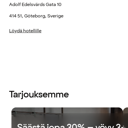
Adolf Edelsvärds Gata 10
414 51, Göteborg, Sverige
Löydä hotellille
Tarjouksemme
Säästä jopa 30% – yövy 3+