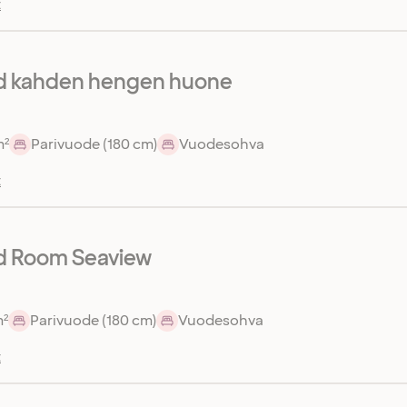
t
d kahden hengen huone
m²
Parivuode (180 cm)
Vuodesohva
t
d Room Seaview
m²
Parivuode (180 cm)
Vuodesohva
t