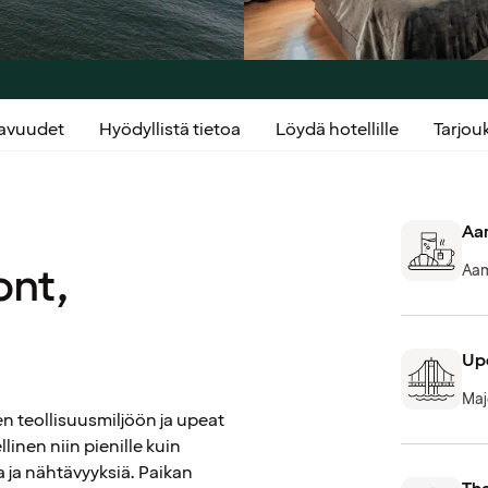
kavuudet
Hyödyllistä tietoa
Löydä hotellille
Tarjo
Aam
ont,
Aam
Up
Maj
n teollisuusmiljöön ja upeat
linen niin pienille kuin
ia ja nähtävyyksiä. Paikan