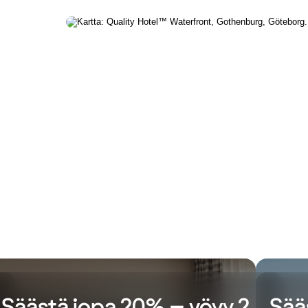
Säästä jopa 20% – yövy 2
Sää