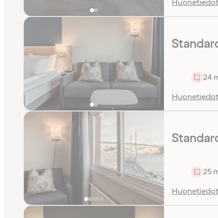
Huonetiedo
Standar
24 
Huonetiedo
Standar
25 
Huonetiedo