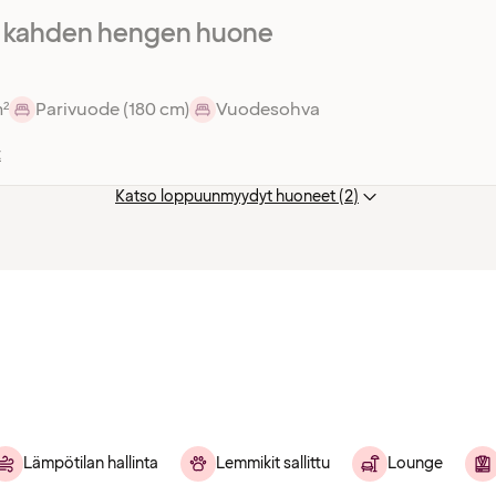
r kahden hengen huone
m²
Parivuode (180 cm)
Vuodesohva
t
Katso loppuunmyydyt huoneet (2)
Lämpötilan hallinta
Lemmikit sallittu
Lounge