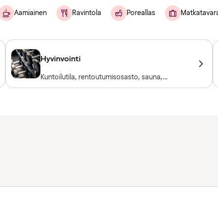
Aamiainen
Ravintola
Poreallas
Matkatavar
Hyvinvointi
Kuntoilutila, rentoutumisosasto, sauna,
poreallas