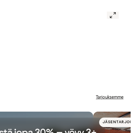
Tarjouksemme
JÄSENTARJOU
stä jopa 30% – yövy 3+