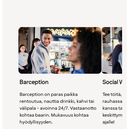
Barception
Social Wo
Barception on paras paikka
Tee töitä, re
rentoutua, nauttia drinkki, kahvi tai
rauhassa. K
välipala - avoinna 24/7. Vastaanotto
kanssa tai il
kohtaa baarin. Mukavuus kohtaa
keskittymise
hyödyllisyyden.
ajalle!