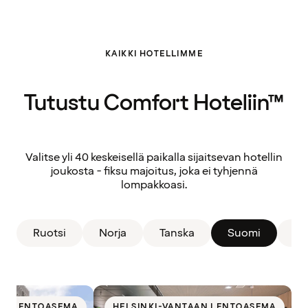
KAIKKI HOTELLIMME
Tutustu Comfort Hoteliin™
Valitse yli 40 keskeisellä paikalla sijaitsevan hotellin
joukosta - fiksu majoitus, joka ei tyhjennä
lompakkoasi.
Ruotsi
Norja
Tanska
Suomi
Li
AN LENTOASEMA
HELSINKI-VANTAAN LENTOASEMA