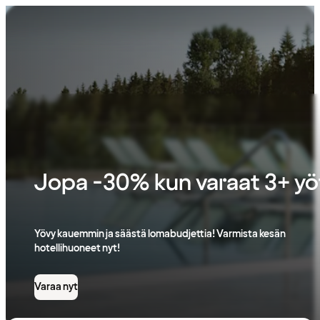
Varaa
hotelli
aina
parhaaseen
hintaan
täältä
Jopa -30% kun varaat 3+ yö
Yövy kauemmin ja säästä lomabudjettia! Varmista kesän
hotellihuoneet nyt!
Varaa nyt