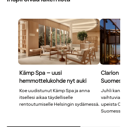
Kämp Spa – uusi
Clarion Ho
hemmottelukohde nyt auki
Suomess
Koe uudistunut Kämp Spa ja anna
Juhli kanssa
itsellesi aikaa täydelliselle
vaihtuvia tar
rentoutumiselle Helsingin sydämessä.
upeista Cla
Suomessa.