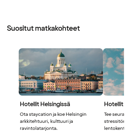
Suositut matkakohteet
Hotellit Helsingissä
Hotellit H
Ota staycation ja koe Helsingin
Tee seuraava
arkkitehtuuri, kulttuuri ja
stressitön –
ravintolatarjonta.
lentokenttäh