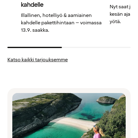
kahdelle
Nyt saat jop
kesän ajan v
Illallinen, hotelliyö & aamiainen
yötä.
kahdelle pakettihintaan – voimassa
13.9. saakka.
Katso kaikki tarjouksemme