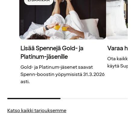
LISÄAIKAA
Lisää Spennejä Gold- ja
Varaa hote
Platinum-jäsenille
Ota kaikki ka
käytä Superd
Gold- ja Platinum-jäsenet saavat
Spenn-boostin yöpymisistä 31.3.2026
asti.
Katso kaikki tarjouksemme