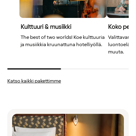
Kulttuuri & musiikki
Koko perh
The best of two worlds! Koe kulttuuria
Valittavanas
ja musiikkia kruunattuna hotelliyöllä.
luontoelämyk
muuta.
Katso kaikki pakettimme