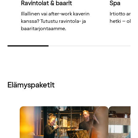
Ravintolat & baarit
Spa
Illallinen vai after-work kaverin
Irtiotto arje
kanssa? Tutustu ravintola- ja
hetki – olet
baaritarjontaamme.
Elämyspaketit