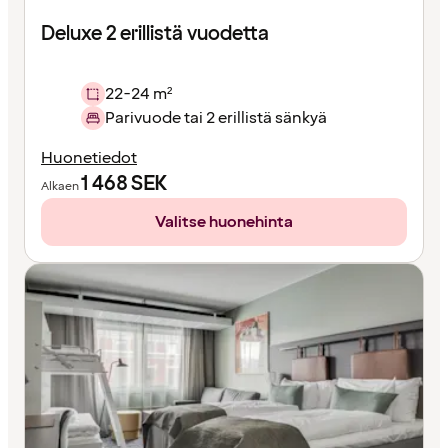
Deluxe 2 erillistä vuodetta
22-24 m²
Parivuode tai 2 erillistä sänkyä
Huonetiedot
1 468
SEK
Alkaen
Valitse huonehinta