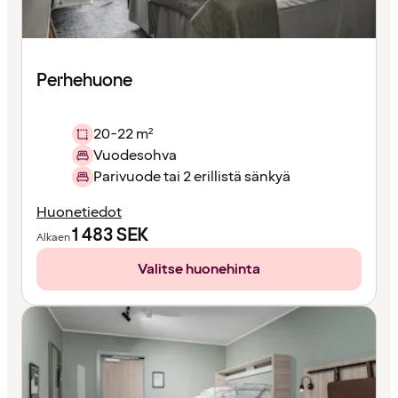
Perhehuone
20-22 m²
Vuodesohva
Parivuode tai 2 erillistä sänkyä
Huonetiedot
1 483
SEK
Alkaen
Valitse huonehinta