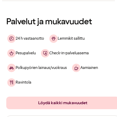
Sisältö
ladattu
Palvelut ja mukavuudet
24 h vastaanotto
Lemmikit sallittu
Pesupalvelu
Check-in-palveluasema
Polkupyörien lainaus/vuokraus
Aamiainen
Ravintola
Löydä kaikki mukavuudet