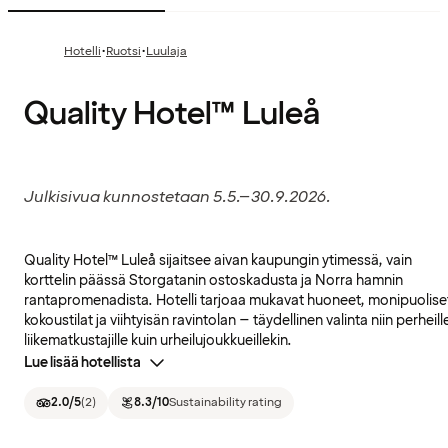
·
·
Hotelli
Ruotsi
Luulaja
Quality Hotel™ Luleå
Julkisivua kunnostetaan 5.5.–30.9.2026.
Quality Hotel™ Luleå sijaitsee aivan kaupungin ytimessä, vain
korttelin päässä Storgatanin ostoskadusta ja Norra hamnin
rantapromenadista. Hotelli tarjoaa mukavat huoneet, monipuolise
kokoustilat ja viihtyisän ravintolan – täydellinen valinta niin perheill
liikematkustajille kuin urheilujoukkueillekin.
Lue lisää hotellista
2.0
/5
(
2
)
8.3
/10
Sustainability rating