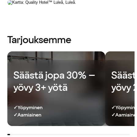
Tarjouksemme
Säästä jopa 30% –
Sääst
yövy 3+ yötä
yövy 
✓
Yöpyminen
✓
Yöpymin
✓
Aamiainen
✓
Aamiainen