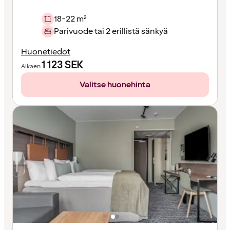
18-22 m²
Parivuode tai 2 erillistä sänkyä
Huonetiedot
1 123
SEK
Alkaen
Valitse huonehinta