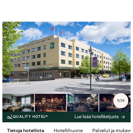
5
/
26
Lue lisää hotelliketjusta
QUALITY HOTEL™
Tietoja hotellista
Hotellihuone
Palvelut ja mukav