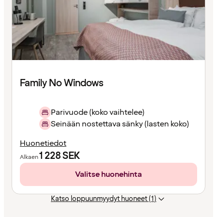
Family No Windows
Parivuode (koko vaihtelee)
Seinään nostettava sänky (lasten koko)
Huonetiedot
1 228
SEK
Alkaen
Valitse huonehinta
Katso loppuunmyydyt huoneet (1)