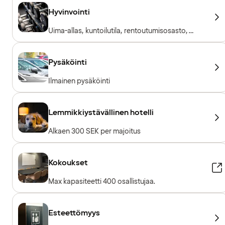
Hyvinvointi
Uima-allas, kuntoilutila, rentoutumisosasto,
sauna
Pysäköinti
Ilmainen pysäköinti
Lemmikkiystävällinen hotelli
Alkaen 300 SEK per majoitus
Kokoukset
Max kapasiteetti 400 osallistujaa.
Esteettömyys