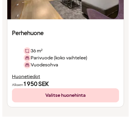
Perhehuone
36 m²
Parivuode (koko vaihtelee)
Vuodesohva
Huonetiedot
1 950
SEK
Alkaen
Valitse huonehinta
Sisältö
ladattu