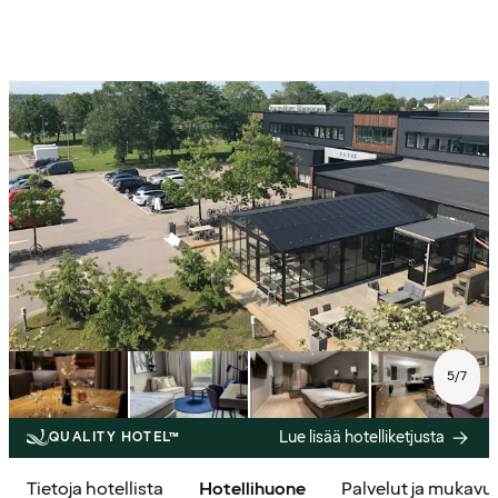
5
/
7
Lue lisää hotelliketjusta
QUALITY HOTEL™
Tietoja hotellista
Hotellihuone
Palvelut ja mukavu