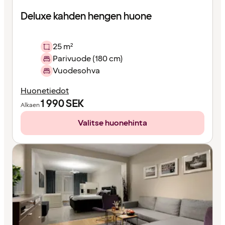
Deluxe kahden hengen huone
25 m²
Parivuode (180 cm)
Vuodesohva
Huonetiedot
1 990
SEK
Alkaen
Valitse huonehinta