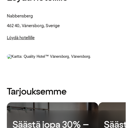
Nabbensberg
462 40, Vänersborg, Sverige
Löydä hotellille
Tarjouksemme
Säästä jopa 30% –
Sääst