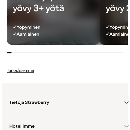
yövy 3+ yötä
yövy 
✓
Yöpyminen
✓
Yöpymin
✓
Aamiainen
✓
Aamiainen
Tarjouksemme
Tietoja Strawberry
Hotellimme