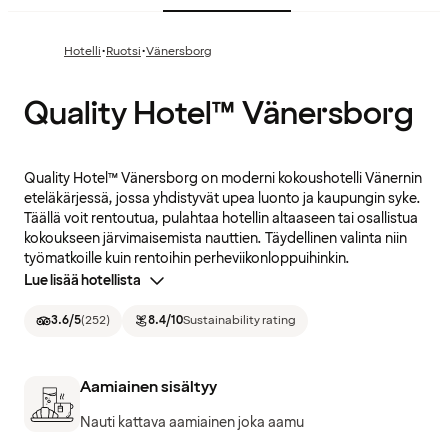
·
·
Hotelli
Ruotsi
Vänersborg
Quality Hotel™ Vänersborg
Quality Hotel™ Vänersborg on moderni kokoushotelli Vänernin
eteläkärjessä, jossa yhdistyvät upea luonto ja kaupungin syke.
Täällä voit rentoutua, pulahtaa hotellin altaaseen tai osallistua
kokoukseen järvimaisemista nauttien. Täydellinen valinta niin
työmatkoille kuin rentoihin perheviikonloppuihinkin.
Lue lisää hotellista
3.6
/5
(
252
)
8.4
/10
Sustainability rating
Aamiainen sisältyy
Nauti kattava aamiainen joka aamu