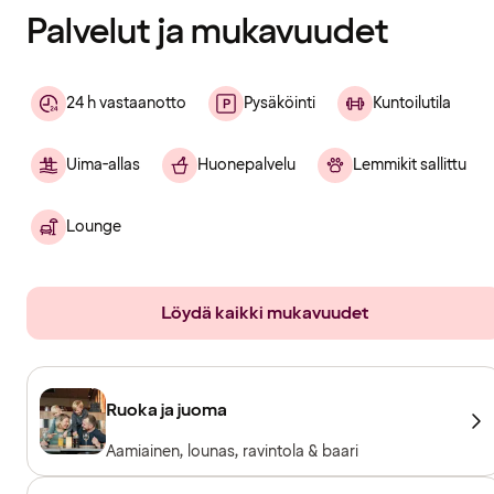
Palvelut ja mukavuudet
24 h vastaanotto
Pysäköinti
Kuntoilutila
Uima-allas
Huonepalvelu
Lemmikit sallittu
Lounge
Löydä kaikki mukavuudet
Ruoka ja juoma
Aamiainen, lounas, ravintola & baari