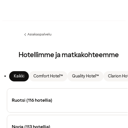
Asiakaspalvelu
Edellinen
sivu:
Hotellimme ja matkakohteemme
Kaikki
Comfort Hotel™
Quality Hotel™
Clarion Ho
Ruotsi (116 hotellia)
Norja (113 hotellia)