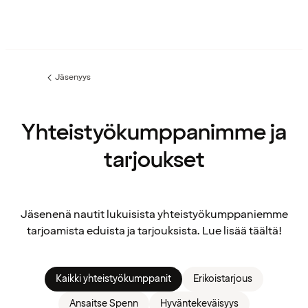
Jäsenyys
Edellinen
sivu:
Yhteistyökumppanimme ja
tarjoukset
Jäsenenä nautit lukuisista yhteistyökumppaniemme
tarjoamista eduista ja tarjouksista. Lue lisää täältä!
Kaikki yhteistyökumppanit
Erikoistarjous
Ansaitse Spenn
Hyväntekeväisyys