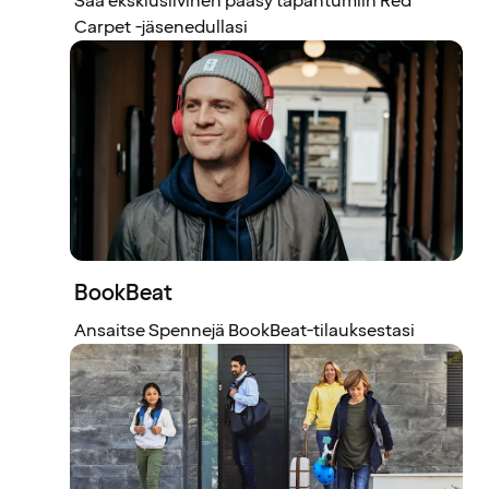
Saa eksklusiivinen pääsy tapahtumiin Red
Carpet -jäsenedullasi
BookBeat
Ansaitse Spennejä BookBeat-tilauksestasi