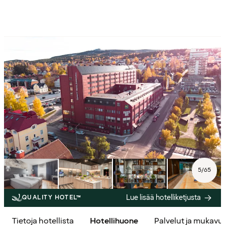
5
/
65
Lue lisää hotelliketjusta
QUALITY HOTEL™
Tietoja hotellista
Hotellihuone
Palvelut ja mukavu