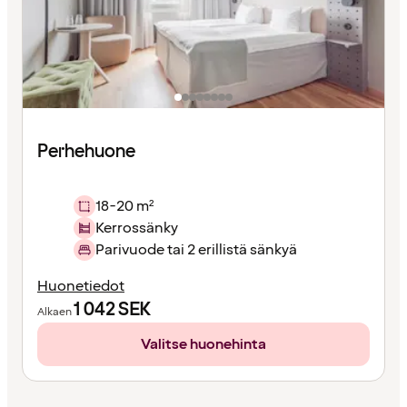
Perhehuone
18-20 m²
Kerrossänky
Parivuode tai 2 erillistä sänkyä
Huonetiedot
1 042
SEK
Alkaen
Valitse huonehinta