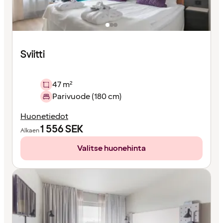
Sviitti
47 m²
Parivuode (180 cm)
Huonetiedot
1 556
SEK
Alkaen
Valitse huonehinta