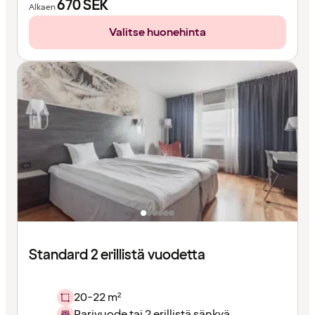
670
SEK
Alkaen
Valitse huonehinta
Standard 2 erillistä vuodetta
20-22 m²
Parivuode tai 2 erillistä sänkyä