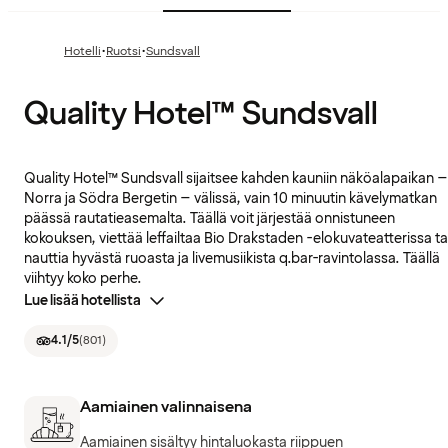
·
·
Hotelli
Ruotsi
Sundsvall
Quality Hotel™ Sundsvall
Quality Hotel™ Sundsvall sijaitsee kahden kauniin näköalapaikan –
Norra ja Södra Bergetin – välissä, vain 10 minuutin kävelymatkan
päässä rautatieasemalta. Täällä voit järjestää onnistuneen
kokouksen, viettää leffailtaa Bio Drakstaden -elokuvateatterissa ta
nauttia hyvästä ruoasta ja livemusiikista q.bar-ravintolassa. Täällä
viihtyy koko perhe.
Lue lisää hotellista
4.1
/5
(
801
)
Aamiainen valinnaisena
Aamiainen sisältyy hintaluokasta riippuen