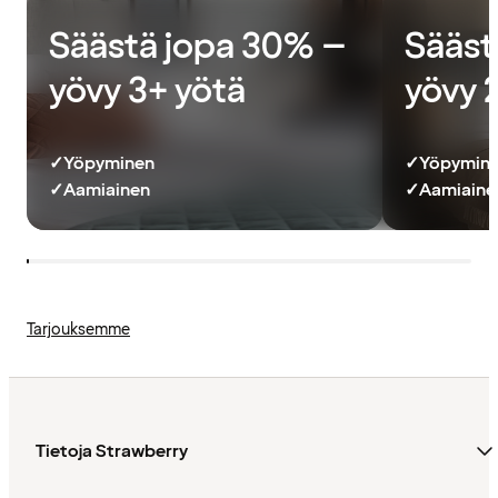
Säästä jopa 30% –
Sääst
yövy 3+ yötä
yövy 
✓
Yöpyminen
✓
Yöpymin
✓
Aamiainen
✓
Aamiainen
Tarjouksemme
Tietoja Strawberry