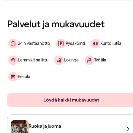
Sisältö
ladattu
Palvelut ja mukavuudet
24 h vastaanotto
Pysäköinti
Kuntoilutila
Lemmikit sallittu
Lounge
Työtila
Pesula
Löydä kaikki mukavuudet
Ruoka ja juoma