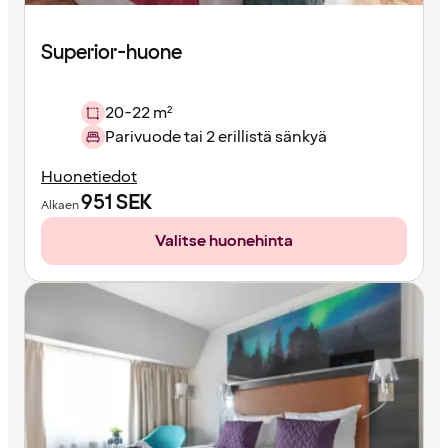
Superior-huone
20-22 m²
Parivuode tai 2 erillistä sänkyä
Huonetiedot
951
SEK
Alkaen
Valitse huonehinta