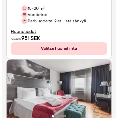
18-20 m²
Vuodetuoli
Parivuode tai 2 erillistä sänkyä
Huonetiedot
951
SEK
Alkaen
Valitse huonehinta