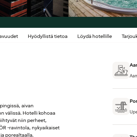
kavuudet
Hyödyllistä tietoa
Löydä hotellille
Tarjo
Aam
Aam
Por
öpingissä, aivan
Upe
n välissä. Hotelli kohoaa
iihtyvät niin perheet,
ÒR -ravintola, nykyaikaiset
ja porealtaalla.