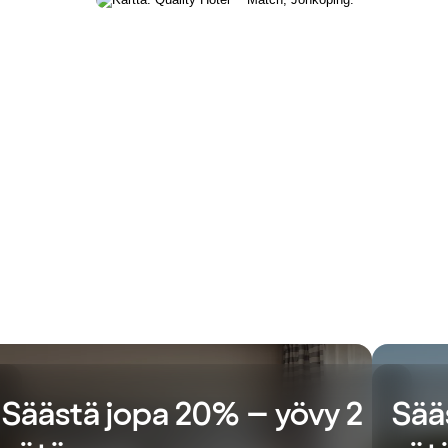
Säästä jopa 20% – yövy 2
Sää