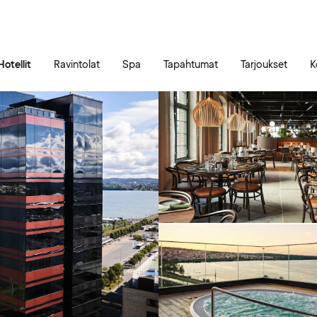
Siirry sivun sisältöön
Siirry sivun päävalikkoon
Hotellit
Ravintolat
Spa
Tapahtumat
Tarjoukset
K