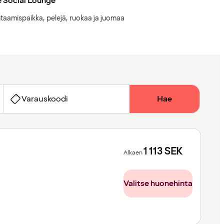
 Social Lounge
taamispaikka, pelejä, ruokaa ja juomaa
Varauskoodi
Hae
1 113
SEK
Alkaen
Valitse huonehinta