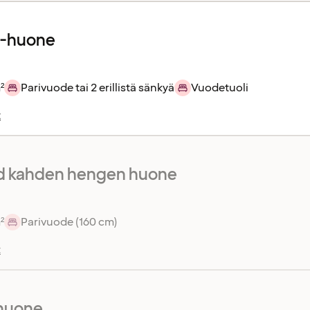
r-huone
²
Parivuode tai 2 erillistä sänkyä
Vuodetuoli
t
d kahden hengen huone
²
Parivuode (160 cm)
t
huone