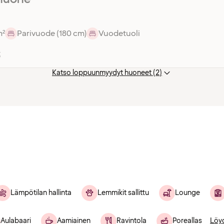
m²
Parivuode (180 cm)
Vuodetuoli
t
Katso loppuunmyydyt huoneet (2)
Lämpötilan hallinta
Lemmikit sallittu
Lounge
Aulabaari
Aamiainen
Ravintola
Poreallas
Löy