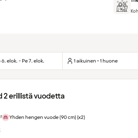
The
Koh
 6. elok. - Pe 7. elok.
1 aikuinen • 1 huone
2 erillistä vuodetta
²
Yhden hengen vuode (90 cm) (x2)
t