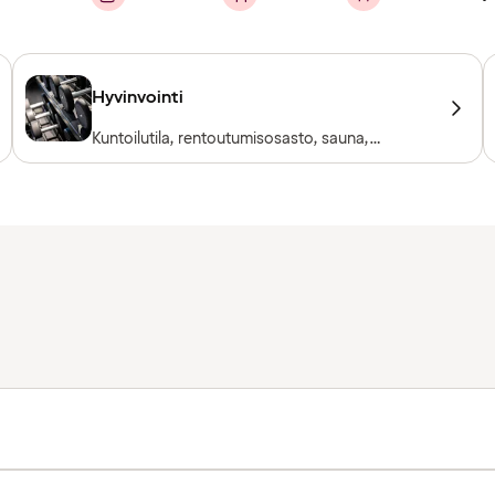
Hyvinvointi
Kuntoilutila, rentoutumisosasto, sauna,
poreallas