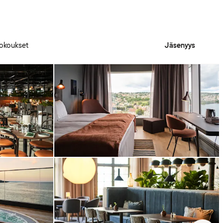
okoukset
Jäsenyys