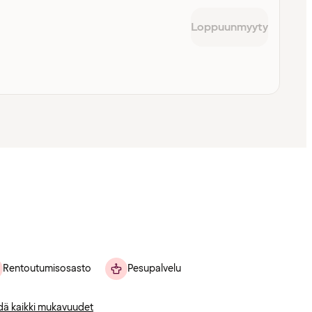
Loppuunmyyty
Rentoutumisosasto
Pesupalvelu
dä kaikki mukavuudet