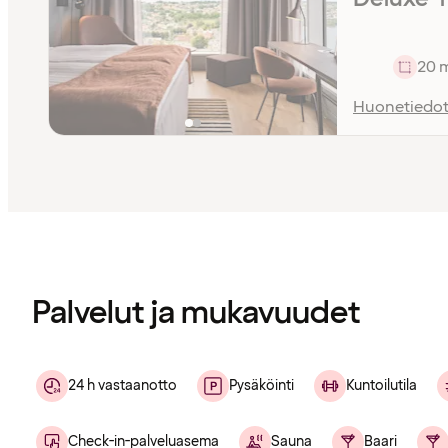
20 
Huonetiedo
Sisältö
ladattu
Palvelut ja mukavuudet
24 h vastaanotto
Pysäköinti
Kuntoilutila
Check-in-palveluasema
Sauna
Baari