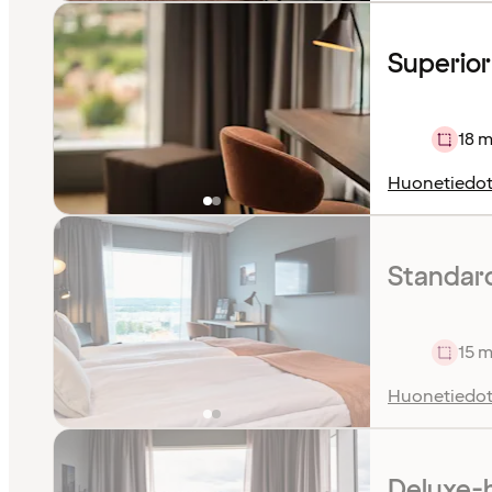
Superio
18 m
Huonetiedo
Standar
15 m
Huonetiedo
Deluxe-