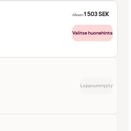
1 503
SEK
Alkaen
Valitse huonehinta
Loppuunmyyty