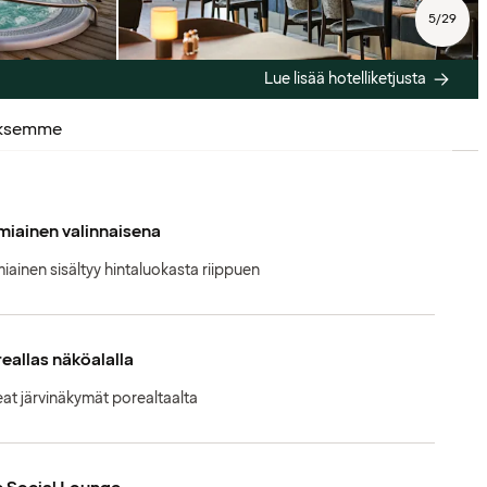
5
/
29
Lue lisää hotelliketjusta
uksemme
iainen valinnaisena
iainen sisältyy hintaluokasta riippuen
eallas näköalalla
at järvinäkymät porealtaalta