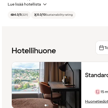
Lue lisää hotellista
4.0
/5
(
221
)
8.0
/10
Sustainability rating
To
Hotellihuone
Standard 
15 m
Huonetiedo