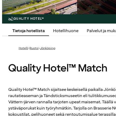
QUALITY HOTEL™
Tietoja hotellista
Hotellihuone
Palvelut ja mu
·
·
Hotelli
Ruotsi
Jönköping
Quality Hotel™ Match
Quality Hotel™ Match sijaitsee keskeisellä paikalla Jönk
rautatieaseman ja Tändsticksmuseetin eli tulitikkumuseo
Vättern-järven rannalla tarjoten upeat maisemat. Täällä v
ystäväporukat kuin työryhmätkin. Tarjolla on Brasserie N
kokoustilat, pelihuoneet sekä rentoutumisalue terassilla 