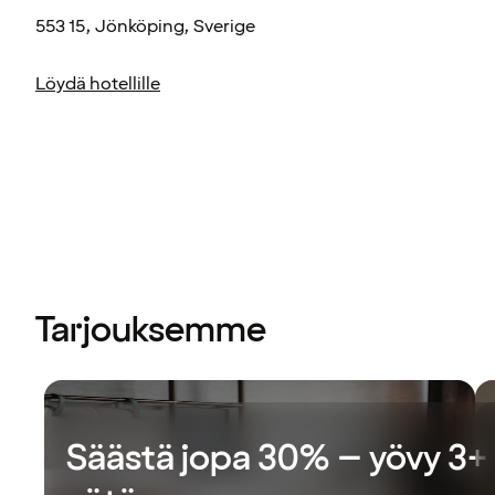
553 15, Jönköping, Sverige
Löydä hotellille
Tarjouksemme
Säästä jopa 30% – yövy 3+