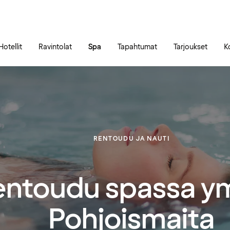
Siirry sivun sisältöön
Siirry sivun päävalikkoon
Hotellit
Ravintolat
Spa
Tapahtumat
Tarjoukset
K
RENTOUDU JA NAUTI
entoudu spassa y
Pohjoismaita