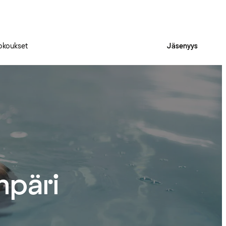
okoukset
Jäsenyys
mpäri