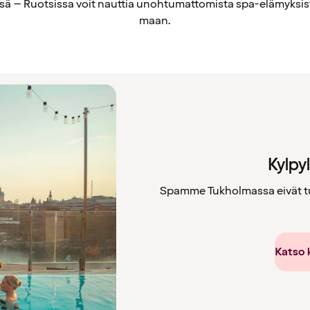
ä – Ruotsissa voit nauttia unohtumattomista spa-elämyksis
maan.
Kylpy
Spamme Tukholmassa eivät tuo
Katso 