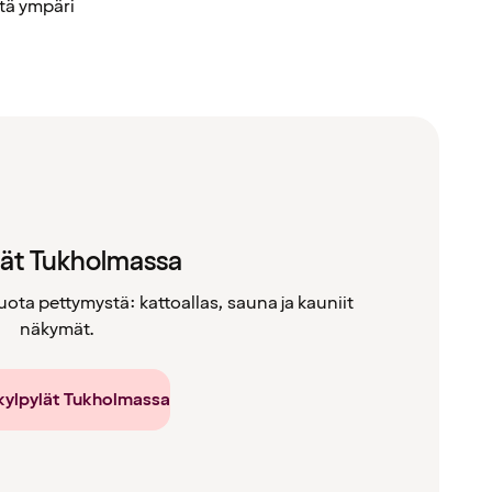
tä ympäri
lät Tukholmassa
ta pettymystä: kattoallas, sauna ja kauniit
näkymät.
kylpylät Tukholmassa