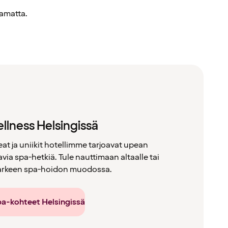
amatta.
llness Helsingissä
eat ja uniikit hotellimme tarjoavat upean
via spa-hetkiä. Tule nauttimaan altaalle tai
 arkeen spa-hoidon muodossa.
pa-kohteet Helsingissä