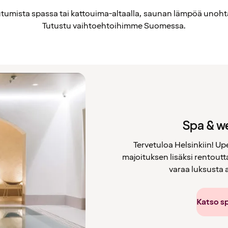
tumista spassa tai kattouima-altaalla, saunan lämpöä unoht
Tutustu vaihtoehtoihimme Suomessa.
Spa & we
Tervetuloa Helsinkiin! Up
majoituksen lisäksi rentoutta
varaa luksusta
Katso s