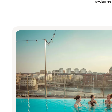
sydämess