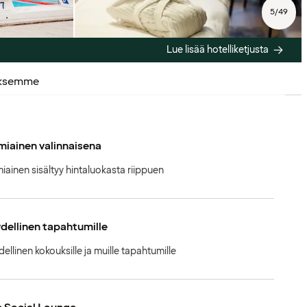
5
/
49
Lue lisää hotelliketjusta
uksemme
iainen valinnaisena
iainen sisältyy hintaluokasta riippuen
dellinen tapahtumille
dellinen kokouksille ja muille tapahtumille