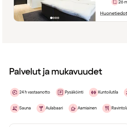
26 
Huonetiedo
Sisältö
ladattu
Palvelut ja mukavuudet
24 h vastaanotto
Pysäköinti
Kuntoilutila
Sauna
Aulabaari
Aamiainen
Ravintol