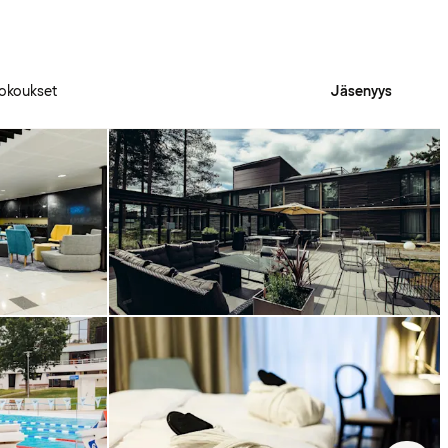
okoukset
Jäsenyys