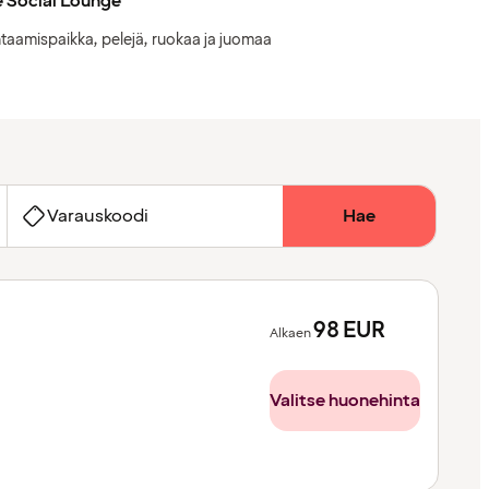
 Social Lounge
taamispaikka, pelejä, ruokaa ja juomaa
Varauskoodi
Hae
98
EUR
Alkaen
Valitse huonehinta