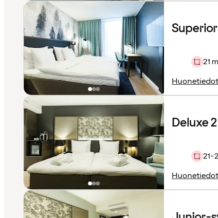
Superior 
21 m
Huonetiedo
Deluxe 2 
21-
Huonetiedo
Junior-sv