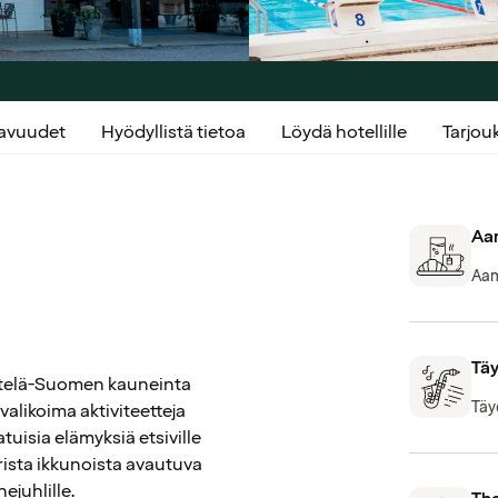
kavuudet
Hyödyllistä tietoa
Löydä hotellille
Tarjo
Aam
Aam
Täy
 Etelä-Suomen kauneinta
Täy
valikoima aktiviteetteja
atuisia elämyksiä etsiville
urista ikkunoista avautuva
juhlille.