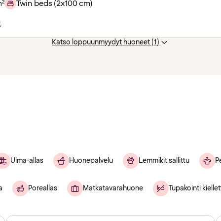
m²
Twin beds (2x100 cm)
t
Katso loppuunmyydyt huoneet (1)
Uima-allas
Huonepalvelu
Lemmikit sallittu
P
a
Poreallas
Matkatavarahuone
Tupakointi kiellet