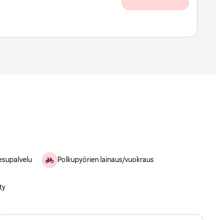
esupalvelu
Polkupyörien lainaus/vuokraus
ty