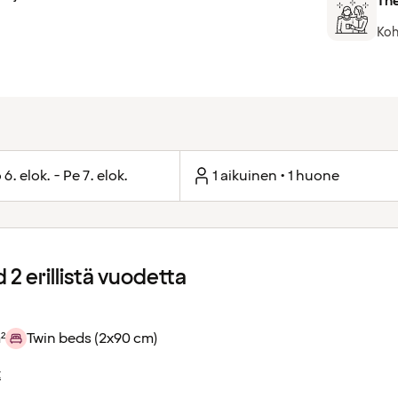
The
Koh
 6. elok. - Pe 7. elok.
1 aikuinen • 1 huone
2 erillistä vuodetta
²
Twin beds (2x90 cm)
t