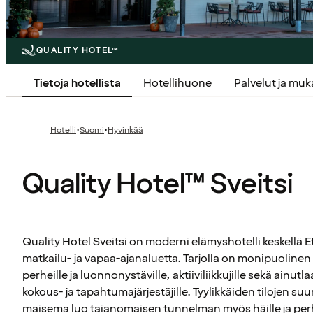
QUALITY HOTEL™
Tietoja hotellista
Hotellihuone
Palvelut ja mu
·
·
Hotelli
Suomi
Hyvinkää
Quality Hotel™ Sveitsi
Quality Hotel Sveitsi on moderni elämyshotelli keskellä
matkailu- ja vapaa-ajanaluetta. Tarjolla on monipuolinen 
perheille ja luonnonystäville, aktiiviliikkujille sekä ainutla
kokous- ja tapahtumajärjestäjille. Tyylikkäiden tilojen su
maisema luo taianomaisen tunnelman myös häille ja perhe