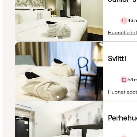
43 
Huonetiedo
Sviitti
63 
Huonetiedo
Perhehu