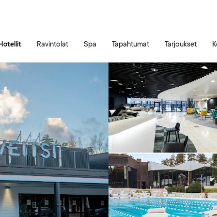
Siirry sivun sisältöön
Siirry sivun päävalikkoon
Hotellit
Ravintolat
Spa
Tapahtumat
Tarjoukset
K