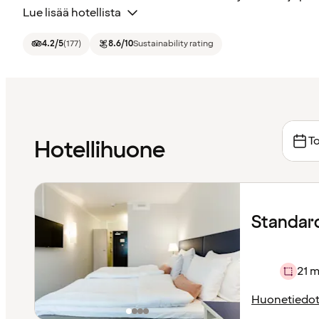
Lue lisää hotellista
4.2
/5
(
177
)
8.6
/10
Sustainability rating
To
Hotellihuone
Standard 
21 m
Huonetiedo