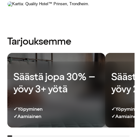
Tarjouksemme
Säästä jopa 30% –
Sääst
yövy 3+ yötä
yövy 
✓
Yöpyminen
✓
Yöpymin
✓
Aamiainen
✓
Aamiainen