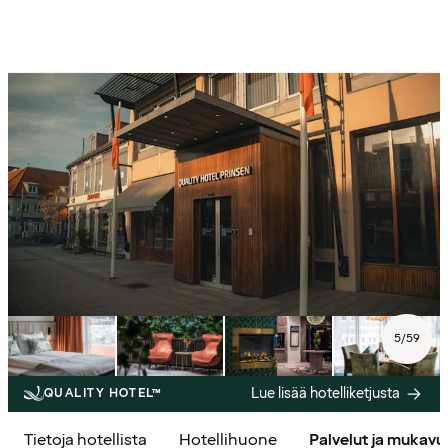
5
/
59
Lue lisää hotelliketjusta
QUALITY HOTEL™
Tietoja hotellista
Hotellihuone
Palvelut ja mukav