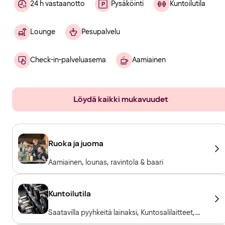
24 h vastaanotto
Pysäköinti
Kuntoilutila
Lounge
Pesupalvelu
Check-in-palveluasema
Aamiainen
Löydä kaikki mukavuudet
Ruoka ja juoma
Aamiainen, lounas, ravintola & baari
Kuntoilutila
Saatavilla pyyhkeitä lainaksi, Kuntosalilaitteet,
Kardiolaitteet, Vapaapainot, Sisäänpääsy