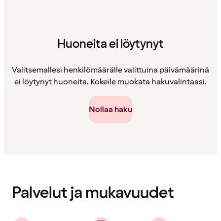
Huoneita ei löytynyt
Valitsemallesi henkilömäärälle valittuina päivämäärinä
ei löytynyt huoneita. Kokeile muokata hakuvalintaasi.
Nollaa haku
Sisältö
ladattu
Palvelut ja mukavuudet