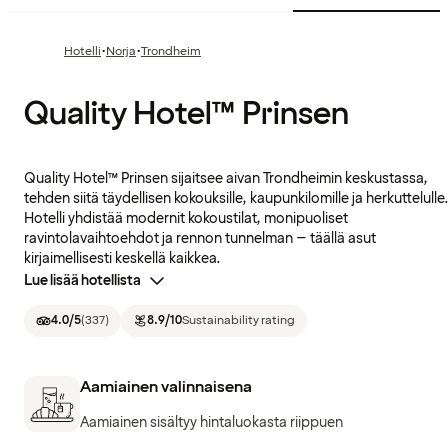
·
·
Hotelli
Norja
Trondheim
Quality Hotel™ Prinsen
Quality Hotel™ Prinsen sijaitsee aivan Trondheimin keskustassa,
tehden siitä täydellisen kokouksille, kaupunkilomille ja herkuttelulle
Hotelli yhdistää modernit kokoustilat, monipuoliset
ravintolavaihtoehdot ja rennon tunnelman – täällä asut
kirjaimellisesti keskellä kaikkea.
Lue lisää hotellista
4.0
/5
(
337
)
8.9
/10
Sustainability rating
Aamiainen valinnaisena
Aamiainen sisältyy hintaluokasta riippuen