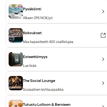
sisältyy hotellivieraille
Pysäköinti
Alkaen 295 NOK/yö
Kokoukset
Max kapasiteetti 400 osallistujaa.
Esteettömyys
Lue lisää
The Social Lounge
Sosiaalinen kohtauspaikka
Tutustu Lolloon & Bernieen