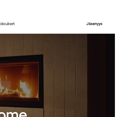
okoukset
Jäsenyys
home