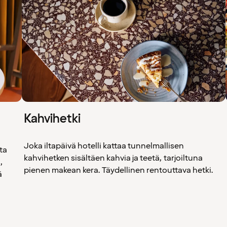
Kahvihetki
Joka iltapäivä hotelli kattaa tunnelmallisen
sta
kahvihetken sisältäen kahvia ja teetä, tarjoiltuna
,
pienen makean kera. Täydellinen rentouttava hetki.
ä