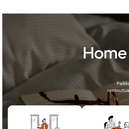
Home 
Paikka
rentoutua.