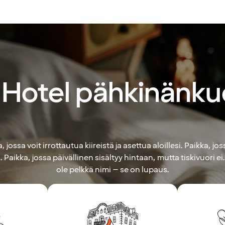
Hotel pähkinänku
, jossa voit irrottautua kiireistä ja asettua aloillesi. Paikka, jos
 Paikka, jossa päivällinen sisältyy hintaan, mutta tiskivuori ei
ole pelkkä nimi – se on lupaus.