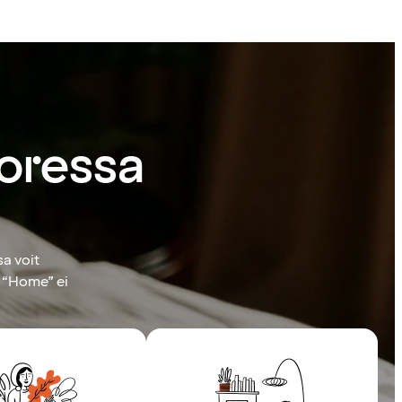
oressa
sa voit
. “Home” ei