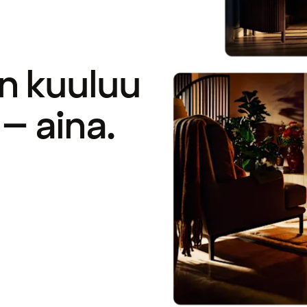
en kuuluu
– aina.