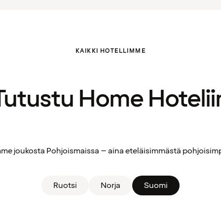
KAIKKI HOTELLIMME
Tutustu Home Hotelii
limme joukosta Pohjoismaissa – aina eteläisimmästä pohjoisi
Ruotsi
Norja
Suomi