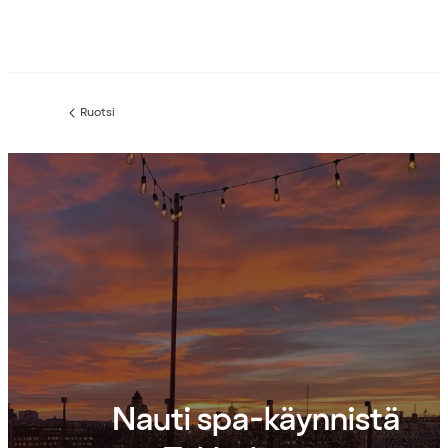
Ruotsi
Edellinen
sivu:
Nauti spa-käynnistä