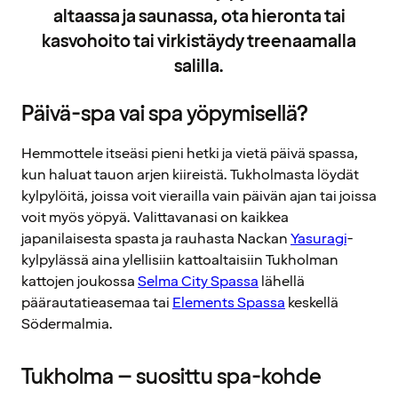
altaassa ja saunassa, ota hieronta tai
kasvohoito tai virkistäydy treenaamalla
salilla.
Päivä-spa vai spa yöpymisellä?
Hemmottele itseäsi pieni hetki ja vietä päivä spassa,
kun haluat tauon arjen kiireistä. Tukholmasta löydät
kylpylöitä, joissa voit vierailla vain päivän ajan tai joissa
voit myös yöpyä. Valittavanasi on kaikkea
japanilaisesta spasta ja rauhasta Nackan
Yasuragi
-
kylpylässä aina ylellisiin kattoaltaisiin Tukholman
kattojen joukossa
Selma City Spassa
lähellä
päärautatieasemaa tai
Elements Spassa
keskellä
Södermalmia.
Tukholma – suosittu spa-kohde