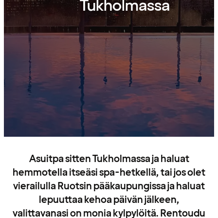
Tukholmassa
Asuitpa sitten Tukholmassa ja haluat
hemmotella itseäsi spa-hetkellä, tai jos olet
vierailulla Ruotsin pääkaupungissa ja haluat
lepuuttaa kehoa päivän jälkeen,
valittavanasi on monia kylpylöitä. Rentoudu