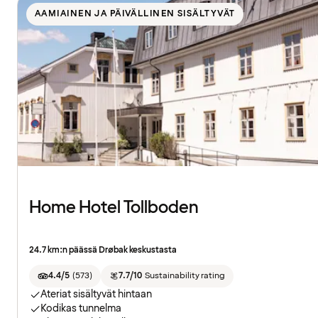
AAMIAINEN JA PÄIVÄLLINEN SISÄLTYVÄT
Home Hotel Tollboden
24.7 km:n päässä Drøbak keskustasta
4.4/5
(
573
)
7.7/10
Sustainability rating
Ateriat sisältyvät hintaan
Kodikas tunnelma