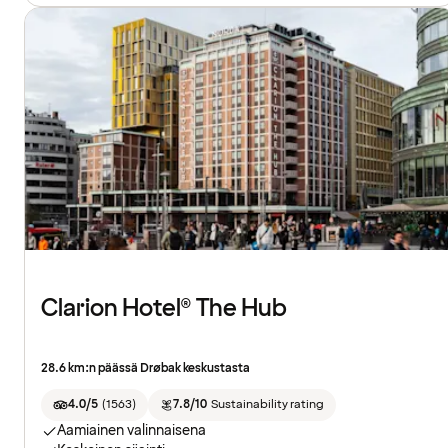
Clarion Hotel® The Hub
28.6 km:n päässä Drøbak keskustasta
4.0/5
(
1563
)
7.8/10
Sustainability rating
Aamiainen valinnaisena