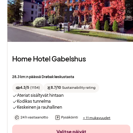
Home Hotel Gabelshus
28.3 km:n päässä Drøbak keskustasta
4.3/5
(
1154
)
8.7/10
Sustainability rating
Ateriat sisältyvät hintaan
Kodikas tunnelma
Keskeinen ja rauhallinen
24 h vastaanotto
Pysäköinti
+ 11 mukavuudet
Valitse päivät