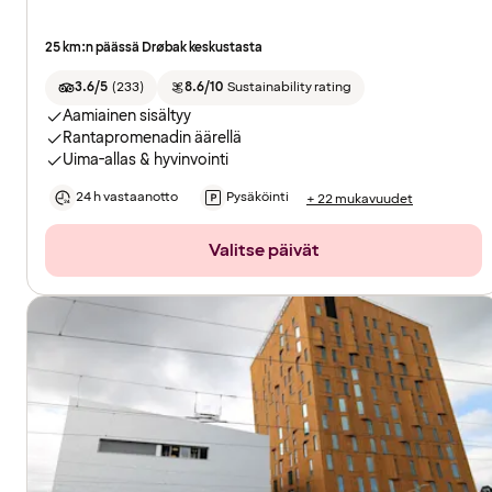
25 km:n päässä Drøbak keskustasta
3.6/5
(
233
)
8.6/10
Sustainability rating
Aamiainen sisältyy
Rantapromenadin äärellä
Uima-allas & hyvinvointi
24 h vastaanotto
Pysäköinti
+ 22 mukavuudet
Valitse päivät