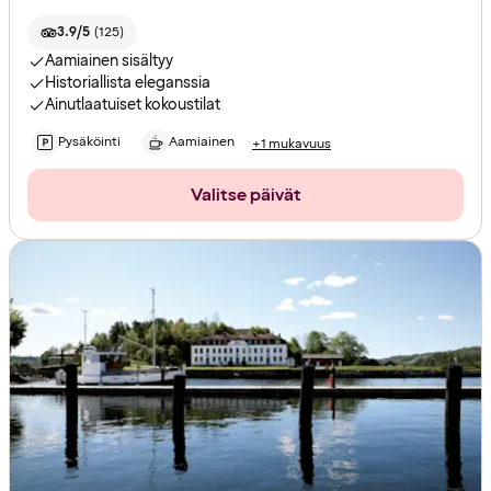
3.9/5
(
125
)
Aamiainen sisältyy
Historiallista eleganssia
Ainutlaatuiset kokoustilat
Pysäköinti
Aamiainen
+1 mukavuus
Valitse päivät