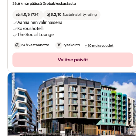
26.6 km:n päässä Drøbak keskustasta
4.0/5
(
734
)
8.2/10
Sustainability rating
Aamiainen valinnaisena
Kokoushotelli
The Social Lounge
24 h vastaanotto
Pysäköinti
+ 10 mukavuudet
Valitse päivät