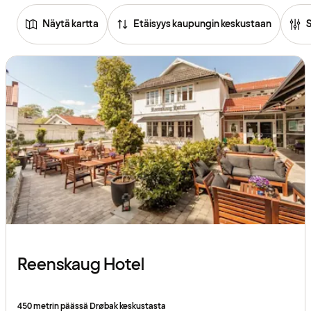
Näytä kartta
Etäisyys kaupungin keskustaan
Tutustu
hotelleihin
Reenskaug Hotel
450 metrin päässä Drøbak keskustasta