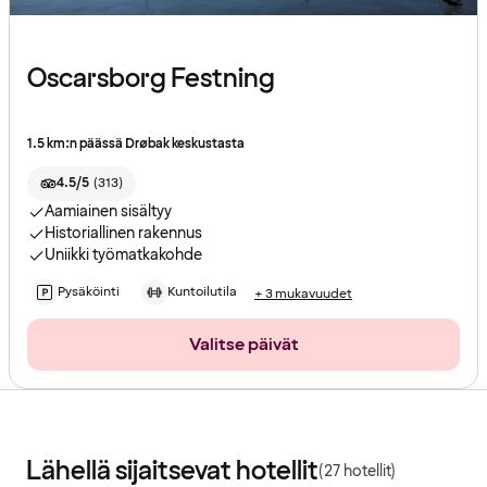
Oscarsborg Festning
1.5 km:n päässä Drøbak keskustasta
4.5/5
(
313
)
Aamiainen sisältyy
Historiallinen rakennus
Uniikki työmatkakohde
Pysäköinti
Kuntoilutila
+ 3 mukavuudet
Valitse päivät
Lähellä sijaitsevat hotellit
(27 hotellit)