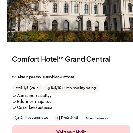
Comfort Hotel™ Grand Central
28.4 km:n päässä Drøbak keskustasta
4.1/5
(
2515
)
8.4/10
Sustainability rating
Aamiainen sisältyy
Edullinen majoitus
Oslon keskustassa
24 h vastaanotto
Pysäköinti
+ 10 mukavuudet
Valitse päivät