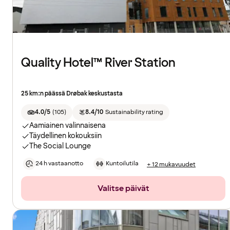
Quality Hotel™ River Station
25 km:n päässä Drøbak keskustasta
4.0/5
(
105
)
8.4/10
Sustainability rating
Aamiainen valinnaisena
Täydellinen kokouksiin
The Social Lounge
24 h vastaanotto
Kuntoilutila
+ 12 mukavuudet
Valitse päivät