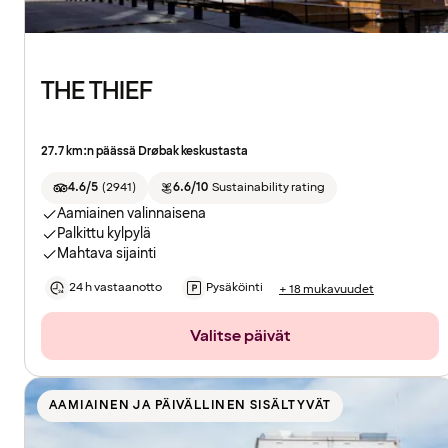
THE THIEF
27.7 km:n päässä Drøbak keskustasta
4.6/5
(
2941
)
6.6/10
Sustainability rating
Aamiainen valinnaisena
Palkittu kylpylä
Mahtava sijainti
24 h vastaanotto
Pysäköinti
+ 18 mukavuudet
Valitse päivät
AAMIAINEN JA PÄIVÄLLINEN SISÄLTYVÄT