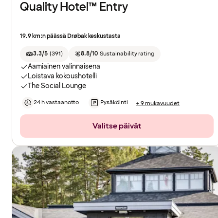
Quality Hotel™ Entry
19.9 km:n päässä Drøbak keskustasta
3.3/5
(
391
)
8.8/10
Sustainability rating
Aamiainen valinnaisena
Loistava kokoushotelli
The Social Lounge
24 h vastaanotto
Pysäköinti
+ 9 mukavuudet
Valitse päivät