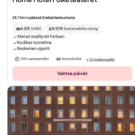
28.7 km:n päässä Drøbak keskustasta
4.3/5
(
2188
)
8.9/10
Sustainability rating
Ateriat sisältyvät hintaan
Kodikas tunnelma
Keskeinen sijainti
24 h vastaanotto
Kuntoilutila
+ 12 mukavuudet
Valitse päivät