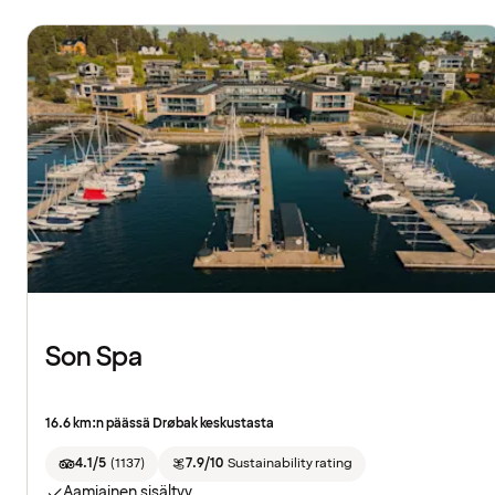
Son Spa
16.6 km:n päässä Drøbak keskustasta
4.1/5
(
1137
)
7.9/10
Sustainability rating
Aamiainen sisältyy