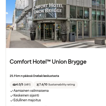
Comfort Hotel™ Union Brygge
25.9 km:n päässä Drøbak keskustasta
4.0/5
(
681
)
7.6/10
Sustainability rating
Aamiainen valinnaisena
Keskeinen sijainti
Edullinen majoitus