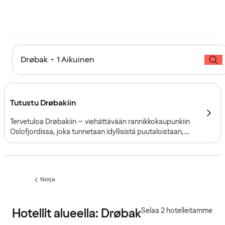
Drøbak • 1 Aikuinen
Tutustu Drøbakiin
Tervetuloa Drøbakiin – viehättävään rannikkokaupunkiin
Oslofjordissa, joka tunnetaan idyllisistä puutaloistaan,
historiastaan ​​ja tunnelmastaan. Vain 40 minuutin
ajomatkan päässä Oslosta etelään sijaitseva Drøbak
yhdistää pikkukaupungin viehätyksen kulttuuriin,
elämyksiin ja upeaan vuononäkymään.
Norja
Edellinen
sivu:
Hotellit alueella: Drøbak
Selaa 2 hotelleitamme