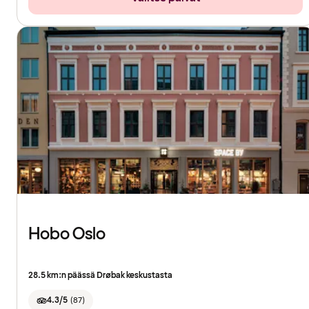
Hobo Oslo
28.5 km:n päässä Drøbak keskustasta
4.3/5
(
87
)