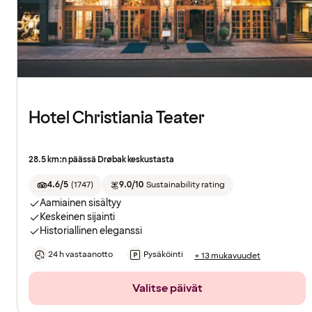
Hotel Christiania Teater
28.5 km:n päässä Drøbak keskustasta
4.6/5
(
1747
)
9.0/10
Sustainability rating
Aamiainen sisältyy
Keskeinen sijainti
Historiallinen eleganssi
24 h vastaanotto
Pysäköinti
+ 13 mukavuudet
Valitse päivät