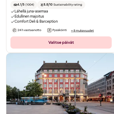
4.1/5
(
1004
)
8.8/10
Sustainability rating
Lähellä juna-asemaa
Edullinen majoitus
Comfort Deli & Barception
24 h vastaanotto
Pysäköinti
+ 8 mukavuudet
Valitse päivät