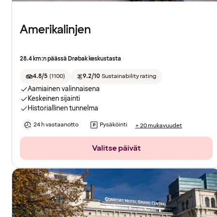
Amerikalinjen
28.4 km:n päässä Drøbak keskustasta
4.8/5
(
1100
)
9.2/10
Sustainability rating
Aamiainen valinnaisena
Keskeinen sijainti
Historiallinen tunnelma
24 h vastaanotto
Pysäköinti
+ 20 mukavuudet
Valitse päivät