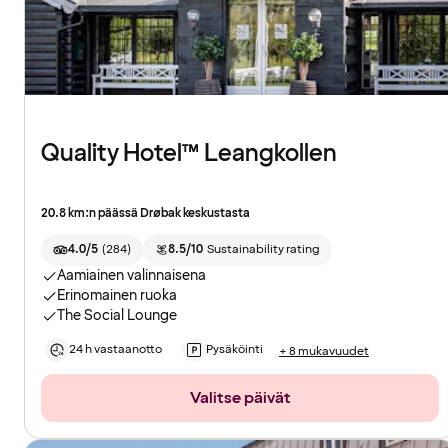
Quality Hotel™ Leangkollen
20.8 km:n päässä Drøbak keskustasta
4.0/5
(
284
)
8.5/10
Sustainability rating
Aamiainen valinnaisena
Erinomainen ruoka
The Social Lounge
24 h vastaanotto
Pysäköinti
+ 8 mukavuudet
Valitse päivät