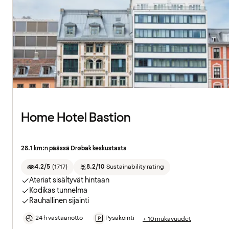
Home Hotel Bastion
28.1 km:n päässä Drøbak keskustasta
4.2/5
(
1717
)
8.2/10
Sustainability rating
Ateriat sisältyvät hintaan
Kodikas tunnelma
Rauhallinen sijainti
24 h vastaanotto
Pysäköinti
+ 10 mukavuudet