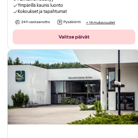
Ympärillä kaunis luonto
Kokoukset ja tapahtumat
24 h vastaanotto
Pysäköinti
+ 14 mukavuudet
Valitse päivät