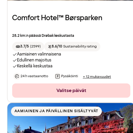
Comfort Hotel™ Børsparken
28.2 km:n päässä Drøbak keskustasta
3.7/5
(
2599
)
8.6/10
Sustainability rating
Aamiainen valinnaisena
Edullinen majoitus
Keskellä keskustaa
24 h vastaanotto
Pysäköinti
+ 12 mukavuudet
Valitse päivät
AAMIAINEN JA PÄIVÄLLINEN SISÄLTYVÄT