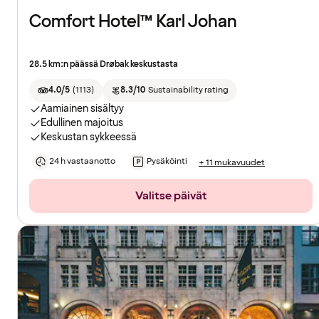
Comfort Hotel™ Karl Johan
28.5 km:n päässä Drøbak keskustasta
4.0/5
(
1113
)
8.3/10
Sustainability rating
Aamiainen sisältyy
Edullinen majoitus
Keskustan sykkeessä
24 h vastaanotto
Pysäköinti
+ 11 mukavuudet
Valitse päivät