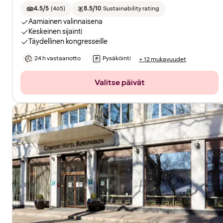
4.5/5
(
465
)
8.5/10
Sustainability rating
Aamiainen valinnaisena
Keskeinen sijainti
Täydellinen kongresseille
24 h vastaanotto
Pysäköinti
+ 12 mukavuudet
Valitse päivät