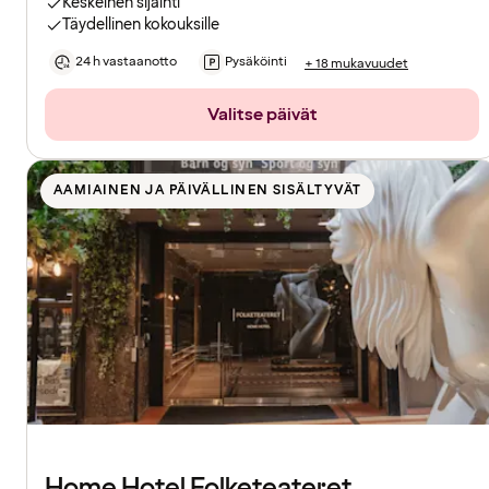
Keskeinen sijainti
Täydellinen kokouksille
24 h vastaanotto
Pysäköinti
+ 18 mukavuudet
Valitse päivät
AAMIAINEN JA PÄIVÄLLINEN SISÄLTYVÄT
Home Hotel Folketeateret