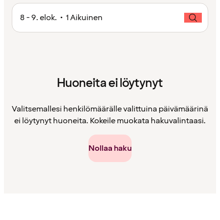
8 - 9. elok. • 1 Aikuinen
Huoneita ei löytynyt
Valitsemallesi henkilömäärälle valittuina päivämäärinä
ei löytynyt huoneita. Kokeile muokata hakuvalintaasi.
Nollaa haku
Sisältö
ladattu