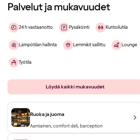
Palvelut ja mukavuudet
24 h vastaanotto
Pysäköinti
Kuntoilutila
Lämpötilan hallinta
Lemmikit sallittu
Lounge
Työtila
Löydä kaikki mukavuudet
Ruoka ja juoma
Aamiainen, comfort deli, barception