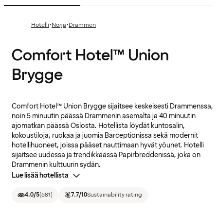
·
·
Hotelli
Norja
Drammen
Comfort Hotel™ Union
Brygge
Comfort Hotel™ Union Brygge sijaitsee keskeisesti Drammenssa,
noin 5 minuutin päässä Drammenin asemalta ja 40 minuutin
ajomatkan päässä Oslosta. Hotellista löydät kuntosalin,
kokoustiloja, ruokaa ja juomia Barceptionissa sekä modernit
hotellihuoneet, joissa pääset nauttimaan hyvät yöunet. Hotelli
sijaitsee uudessa ja trendikkäässä Papirbreddenissä, joka on
Drammenin kulttuurin sydän.
Lue lisää hotellista
4.0
/5
(
681
)
7.7
/10
Sustainability rating