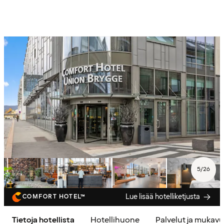
5
/
26
Lue lisää hotelliketjusta
COMFORT HOTEL™
Tietoja hotellista
Hotellihuone
Palvelut ja mukav