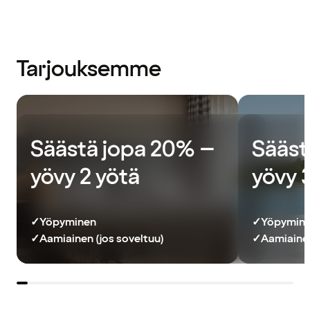
Tarjouksemme
Säästä jopa 20% –
Sääst
yövy 2 yötä
yövy 
✓
Yöpyminen
✓
Yöpymin
✓
Aamiainen (jos soveltuu)
✓
Aamiainen