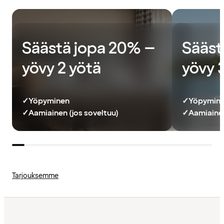
Säästä jopa 20% –
Sääst
yövy 2 yötä
yövy 
✓
Yöpyminen
✓
Yöpymin
✓
Aamiainen (jos soveltuu)
✓
Aamiainen
Tarjouksemme