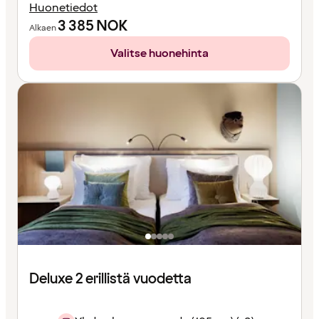
Huonetiedot
3 385
NOK
Alkaen
Valitse huonehinta
Deluxe 2 erillistä vuodetta