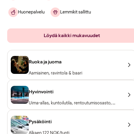
Huonepalvelu
Lemmikit sallittu
Löydä kaikki mukavuudet
Ruoka ja juoma
Aamiainen, ravintola & baari
Hyvinvointi
Uima-allas, kuntoilutila, rentoutumisosasto,
sauna
Pysäköinti
Alkaen 122 NOK/tunti