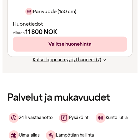
Parivuode (160 cm)
Huonetiedot
11 800
NOK
Alkaen
Valitse huonehinta
Katso loppuunmyydyt huoneet (7)
Sisältö
ladattu
Palvelut ja mukavuudet
24 h vastaanotto
Pysäköinti
Kuntoilutila
Uima-allas
Lämpötilan hallinta