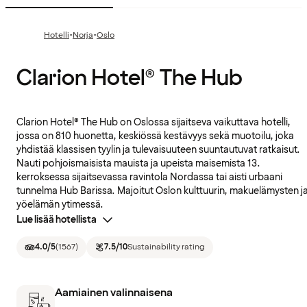
·
·
Hotelli
Norja
Oslo
Clarion Hotel® The Hub
Clarion Hotel® The Hub on Oslossa sijaitseva vaikuttava hotelli,
jossa on 810 huonetta, keskiössä kestävyys sekä muotoilu, joka
yhdistää klassisen tyylin ja tulevaisuuteen suuntautuvat ratkaisut.
Nauti pohjoismaisista mauista ja upeista maisemista 13.
kerroksessa sijaitsevassa ravintola Nordassa tai aisti urbaani
tunnelma Hub Barissa. Majoitut Oslon kulttuurin, makuelämysten j
yöelämän ytimessä.
Lue lisää hotellista
4.0
/5
(
1567
)
7.5
/10
Sustainability rating
Aamiainen valinnaisena