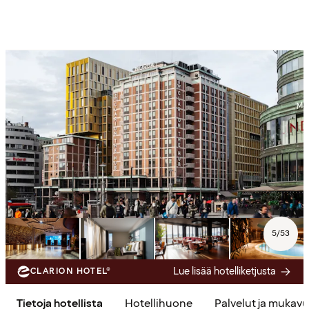
5
/
53
Lue lisää hotelliketjusta
CLARION HOTEL®
Tietoja hotellista
Hotellihuone
Palvelut ja mukav