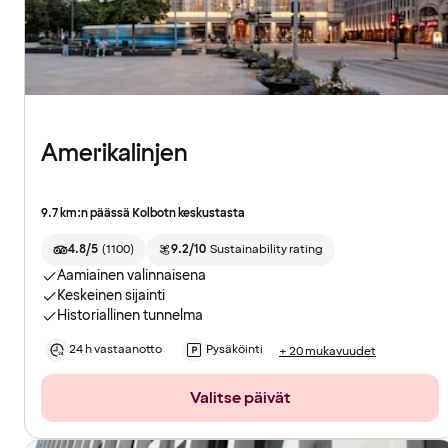
Amerikalinjen
9.7 km:n päässä Kolbotn keskustasta
4.8/5
(
1100
)
9.2/10
Sustainability rating
Aamiainen valinnaisena
Keskeinen sijainti
Historiallinen tunnelma
24 h vastaanotto
Pysäköinti
+ 20 mukavuudet
Valitse päivät