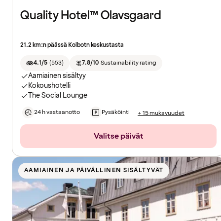
Quality Hotel™ Olavsgaard
21.2 km:n päässä Kolbotn keskustasta
4.1/5
(
553
)
7.8/10
Sustainability rating
Aamiainen sisältyy
Kokoushotelli
The Social Lounge
24 h vastaanotto
Pysäköinti
+ 15 mukavuudet
Valitse päivät
AAMIAINEN JA PÄIVÄLLINEN SISÄLTYVÄT