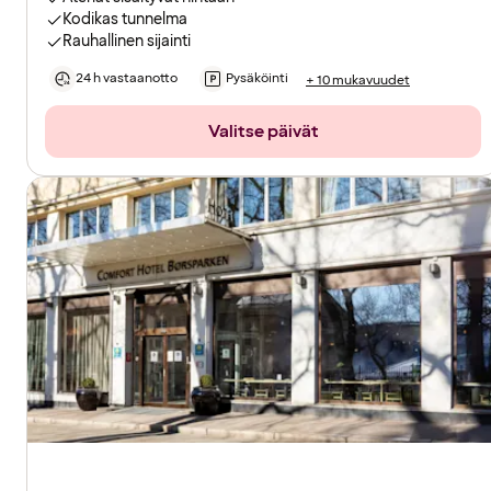
Kodikas tunnelma
Rauhallinen sijainti
24 h vastaanotto
Pysäköinti
+ 10 mukavuudet
Valitse päivät