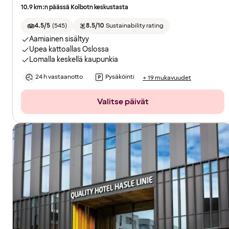
10.9 km:n päässä Kolbotn keskustasta
4.5/5
(
545
)
8.5/10
Sustainability rating
Aamiainen sisältyy
Upea kattoallas Oslossa
Lomalla keskellä kaupunkia
24 h vastaanotto
Pysäköinti
+ 19 mukavuudet
Valitse päivät