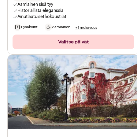
Aamiainen sisältyy
Historiallista eleganssia
Ainutlaatuiset kokoustilat
Pysäköinti
Aamiainen
+1 mukavuus
Valitse päivät