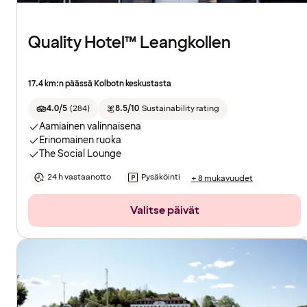
Quality Hotel™ Leangkollen
17.4 km:n päässä Kolbotn keskustasta
4.0/5
(
284
)
8.5/10
Sustainability rating
Aamiainen valinnaisena
Erinomainen ruoka
The Social Lounge
24 h vastaanotto
Pysäköinti
+ 8 mukavuudet
Valitse päivät