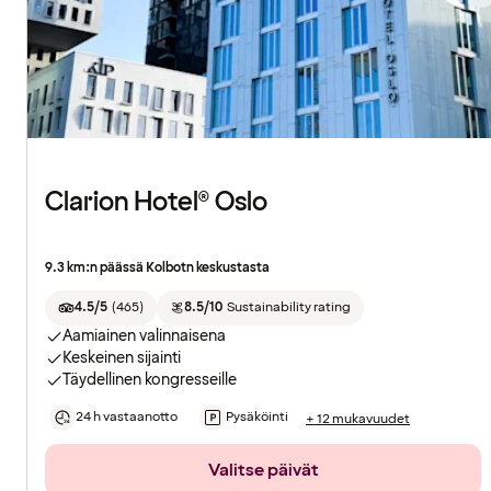
Clarion Hotel® Oslo
9.3 km:n päässä Kolbotn keskustasta
4.5/5
(
465
)
8.5/10
Sustainability rating
Aamiainen valinnaisena
Keskeinen sijainti
Täydellinen kongresseille
24 h vastaanotto
Pysäköinti
+ 12 mukavuudet
Valitse päivät