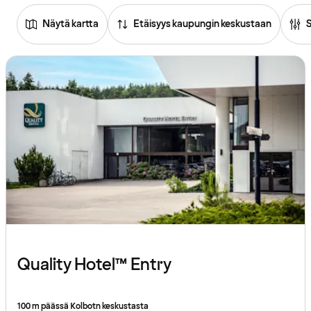
Näytä kartta
Etäisyys kaupungin keskustaan
Tutustu
hotelleihin
Quality Hotel™ Entry
100 m päässä Kolbotn keskustasta