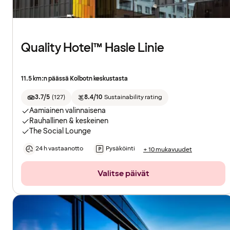
Quality Hotel™ Hasle Linie
11.5 km:n päässä Kolbotn keskustasta
3.7/5
(
127
)
8.4/10
Sustainability rating
Aamiainen valinnaisena
Rauhallinen & keskeinen
The Social Lounge
24 h vastaanotto
Pysäköinti
+ 10 mukavuudet
Valitse päivät