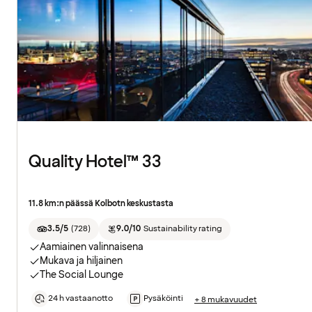
Quality Hotel™ 33
11.8 km:n päässä Kolbotn keskustasta
3.5/5
(
728
)
9.0/10
Sustainability rating
Aamiainen valinnaisena
Mukava ja hiljainen
The Social Lounge
24 h vastaanotto
Pysäköinti
+ 8 mukavuudet