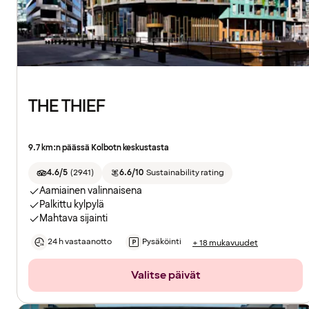
THE THIEF
9.7 km:n päässä Kolbotn keskustasta
4.6/5
(
2941
)
6.6/10
Sustainability rating
Aamiainen valinnaisena
Palkittu kylpylä
Mahtava sijainti
24 h vastaanotto
Pysäköinti
+ 18 mukavuudet
Valitse päivät