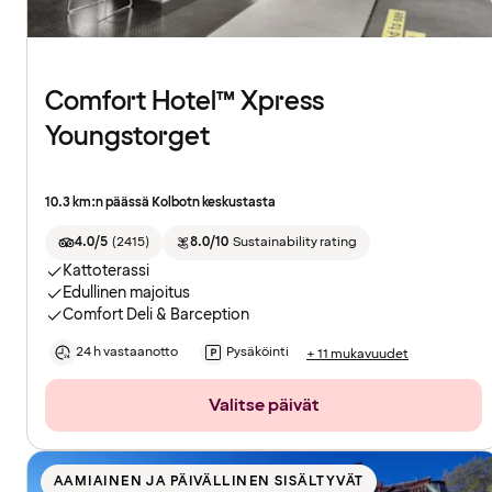
Comfort Hotel™ Xpress
Youngstorget
10.3 km:n päässä Kolbotn keskustasta
4.0/5
(
2415
)
8.0/10
Sustainability rating
Kattoterassi
Edullinen majoitus
Comfort Deli & Barception
24 h vastaanotto
Pysäköinti
+ 11 mukavuudet
Valitse päivät
AAMIAINEN JA PÄIVÄLLINEN SISÄLTYVÄT