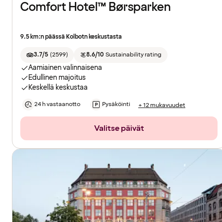
Comfort Hotel™ Børsparken
9.5 km:n päässä Kolbotn keskustasta
3.7/5
(
2599
)
8.6/10
Sustainability rating
Aamiainen valinnaisena
Edullinen majoitus
Keskellä keskustaa
24 h vastaanotto
Pysäköinti
+ 12 mukavuudet
Valitse päivät