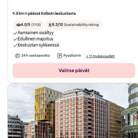
9.8 km:n päässä Kolbotn keskustasta
4.0/5
(
1113
)
8.3/10
Sustainability rating
Aamiainen sisältyy
Edullinen majoitus
Keskustan sykkeessä
24 h vastaanotto
Pysäköinti
+ 11 mukavuudet
Valitse päivät