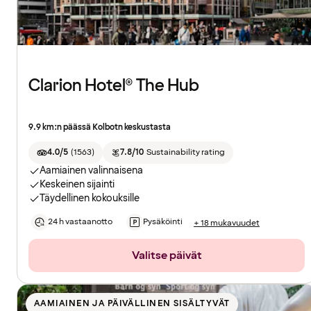
Clarion Hotel® The Hub
9.9 km:n päässä Kolbotn keskustasta
4.0/5
(
1563
)
7.8/10
Sustainability rating
Aamiainen valinnaisena
Keskeinen sijainti
Täydellinen kokouksille
24 h vastaanotto
Pysäköinti
+ 18 mukavuudet
Valitse päivät
AAMIAINEN JA PÄIVÄLLINEN SISÄLTYVÄT