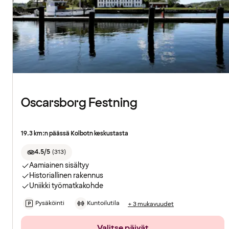
Oscarsborg Festning
19.3 km:n päässä Kolbotn keskustasta
4.5/5
(
313
)
Aamiainen sisältyy
Historiallinen rakennus
Uniikki työmatkakohde
Pysäköinti
Kuntoilutila
+ 3 mukavuudet
Valitse päivät