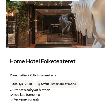
Home Hotel Folketeateret
10 km:n päässä Kolbotn keskustasta
4.3/5
(
2188
)
8.9/10
Sustainability rating
Ateriat sisältyvät hintaan
Kodikas tunnelma
Keskeinen sijainti