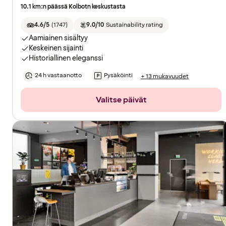
10.1 km:n päässä Kolbotn keskustasta
4.6/5
(
1747
)
9.0/10
Sustainability rating
Aamiainen sisältyy
Keskeinen sijainti
Historiallinen eleganssi
24 h vastaanotto
Pysäköinti
+ 13 mukavuudet
Valitse päivät