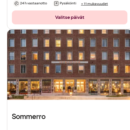
24 h vastaanotto
Pysäköinti
+ 11 mukavuudet
Valitse päivät
Sommerro