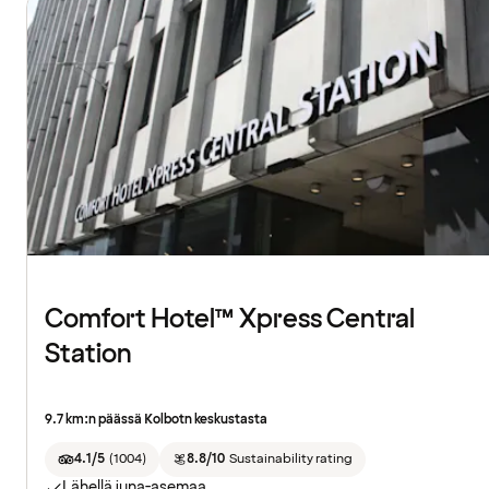
Comfort Hotel™ Xpress Central
Station
9.7 km:n päässä Kolbotn keskustasta
4.1/5
(
1004
)
8.8/10
Sustainability rating
Lähellä juna-asemaa