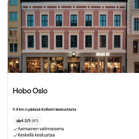
Hobo Oslo
9.8 km:n päässä Kolbotn keskustasta
4.3/5
(
87
)
Aamiainen valinnaisena
Keskellä keskustaa