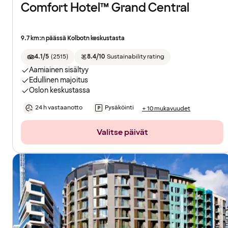
Comfort Hotel™ Grand Central
9.7 km:n päässä Kolbotn keskustasta
4.1/5
(
2515
)
8.4/10
Sustainability rating
Aamiainen sisältyy
Edullinen majoitus
Oslon keskustassa
24 h vastaanotto
Pysäköinti
+ 10 mukavuudet
Valitse päivät