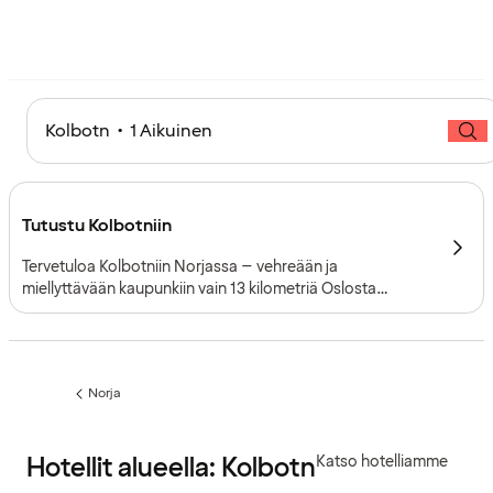
Kolbotn • 1 Aikuinen
Tutustu Kolbotniin
Tervetuloa Kolbotniin Norjassa – vehreään ja
miellyttävään kaupunkiin vain 13 kilometriä Oslosta
etelään. Täällä hiljainen pikkukaupunki kohtaa kulttuurin,
historian ja luonnon läheisyyden, mikä tekee Kolbotnista
täydellisen kohteen sekä Norjan pääkaupungin että
Oslofjordin ympäristön tutkimiseen.
Norja
Edellinen
sivu:
Hotellit alueella: Kolbotn
Katso hotelliamme