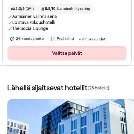
3.3/5
(
391
)
8.8/10
Sustainability rating
Aamiainen valinnaisena
Loistava kokoushotelli
The Social Lounge
24 h vastaanotto
Pysäköinti
+ 9 mukavuudet
Valitse päivät
Lähellä sijaitsevat hotellit
(28 hotellit)