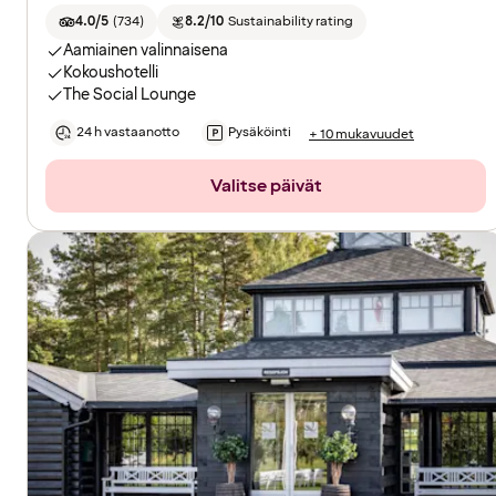
4.0/5
(
734
)
8.2/10
Sustainability rating
Aamiainen valinnaisena
Kokoushotelli
The Social Lounge
24 h vastaanotto
Pysäköinti
+ 10 mukavuudet
Valitse päivät