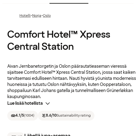
·
·
Hotelli
Norja
Oslo
Comfort Hotel™ Xpress
Central Station
Aivan Jernbanetorgetin ja Oslon päärautatieaseman vieressä
sijaitsee Comfort Hotel™ Xpress Central Station, jossa saat kaiken
tarvitsemasi edulliseen hintaan. Nauti hyvistä yöunista moderneis
huoneissa ja tutustu Oslon nähtävyyksiin, kuten Oopperataloon,
shoppailuun Karl Johans gatella ja tunnelmalliseen Grünerløkkan
kaupunginosaan.
Lue lisää hotellista
4.1
/5
(
1004
)
8.6
/10
Sustainability rating
Lähellä juna-asemaa