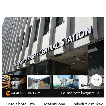
5
/
14
Lue lisää hotelliketjusta
COMFORT HOTEL™
Tietoja hotellista
Hotellihuone
Palvelut ja mukavu