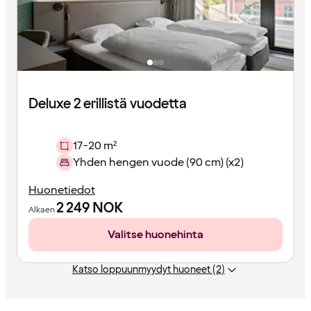
Deluxe 2 erillistä vuodetta
17-20 m²
Yhden hengen vuode (90 cm) (x2)
Huonetiedot
2 249
NOK
Alkaen
Valitse huonehinta
Katso loppuunmyydyt huoneet (2)
Sisältö