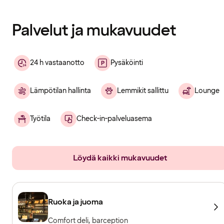
ladattu
Palvelut ja mukavuudet
24 h vastaanotto
Pysäköinti
Lämpötilan hallinta
Lemmikit sallittu
Lounge
Työtila
Check-in-palveluasema
Löydä kaikki mukavuudet
Ruoka ja juoma
Comfort deli, barception