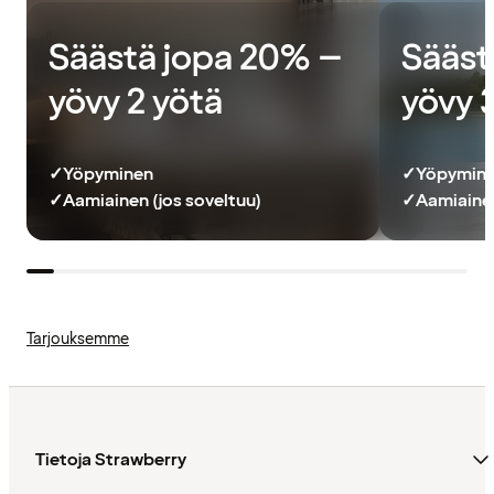
Säästä jopa 20% –
Sääst
yövy 2 yötä
yövy 
✓
Yöpyminen
✓
Yöpymin
✓
Aamiainen (jos soveltuu)
✓
Aamiainen
Tarjouksemme
Tietoja Strawberry