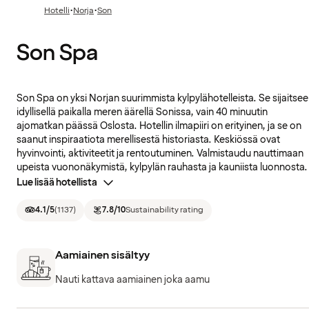
·
·
Hotelli
Norja
Son
Son Spa
Son Spa on yksi Norjan suurimmista kylpylähotelleista. Se sijaitsee
idyllisellä paikalla meren äärellä Sonissa, vain 40 minuutin
ajomatkan päässä Oslosta. Hotellin ilmapiiri on erityinen, ja se on
saanut inspiraatiota merellisestä historiasta. Keskiössä ovat
hyvinvointi, aktiviteetit ja rentoutuminen. Valmistaudu nauttimaan
upeista vuononäkymistä, kylpylän rauhasta ja kauniista luonnosta.
Lue lisää hotellista
4.1
/5
(
1137
)
7.8
/10
Sustainability rating
Aamiainen sisältyy
Nauti kattava aamiainen joka aamu