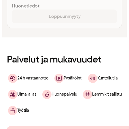
Huonetiedot
Loppuunmyyty
Sisältö
ladattu
Palvelut ja mukavuudet
24 h vastaanotto
Pysäköinti
Kuntoilutila
Uima-allas
Huonepalvelu
Lemmikit sallittu
Työtila