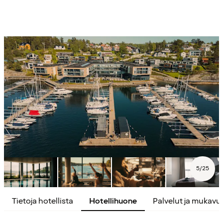
5
/
25
Tietoja hotellista
Hotellihuone
Palvelut ja mukavu