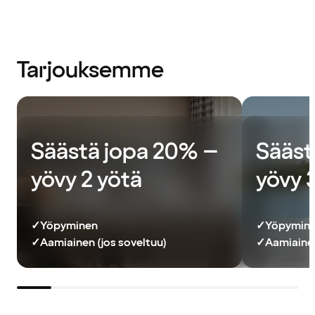
Tarjouksemme
Säästä jopa 20% –
Sääst
yövy 2 yötä
yövy 
✓
Yöpyminen
✓
Yöpymin
✓
Aamiainen (jos soveltuu)
✓
Aamiainen