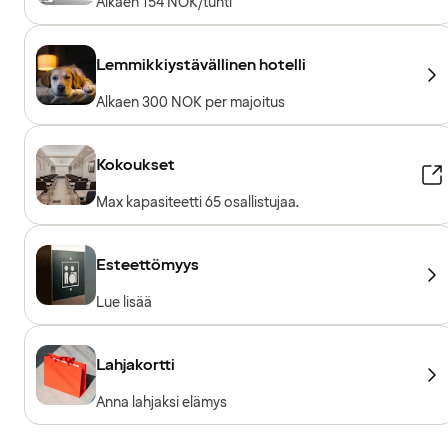
Alkaen 154 NOK/tunti
Lemmikkiystävällinen hotelli
Alkaen 300 NOK per majoitus
Kokoukset
Max kapasiteetti 65 osallistujaa.
Esteettömyys
Lue lisää
Lahjakortti
Anna lahjaksi elämys