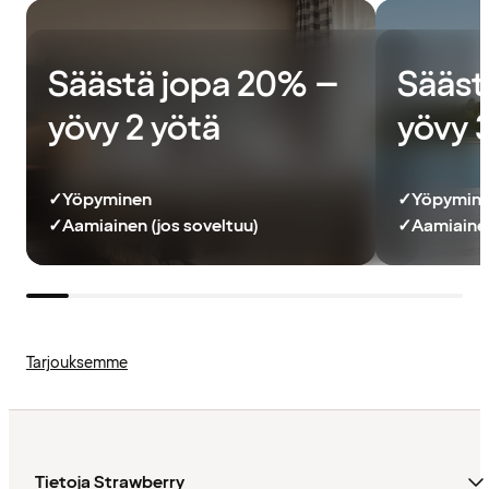
Säästä jopa 20% –
Sääst
yövy 2 yötä
yövy 
✓
Yöpyminen
✓
Yöpymin
✓
Aamiainen (jos soveltuu)
✓
Aamiainen
Tarjouksemme
Tietoja Strawberry