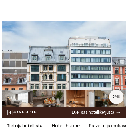
5
/
48
Lue lisää hotelliketjusta
HOME HOTEL
Tietoja hotellista
Hotellihuone
Palvelut ja mukav