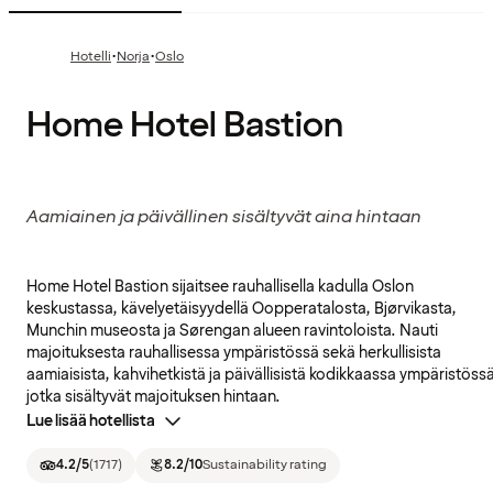
·
·
Hotelli
Norja
Oslo
Home Hotel Bastion
Aamiainen ja päivällinen sisältyvät aina hintaan
Home Hotel Bastion sijaitsee rauhallisella kadulla Oslon
keskustassa, kävelyetäisyydellä Oopperatalosta, Bjørvikasta,
Munchin museosta ja Sørengan alueen ravintoloista. Nauti
majoituksesta rauhallisessa ympäristössä sekä herkullisista
aamiaisista, kahvihetkistä ja päivällisistä kodikkaassa ympäristössä
jotka sisältyvät majoituksen hintaan.
Lue lisää hotellista
4.2
/5
(
1717
)
8.2
/10
Sustainability rating