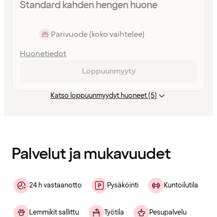
Standard kahden hengen huone
Parivuode (koko vaihtelee)
Huonetiedot
Loppuunmyyty
Katso loppuunmyydyt huoneet (5)
Sisältö
ladattu
Palvelut ja mukavuudet
24 h vastaanotto
Pysäköinti
Kuntoilutila
Lemmikit sallittu
Työtila
Pesupalvelu