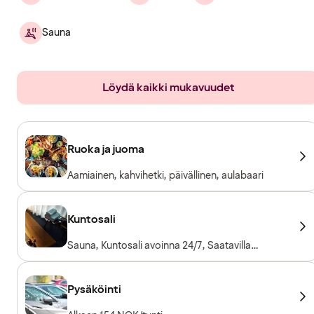
Sauna
Löydä kaikki mukavuudet
Ruoka ja juoma
Aamiainen, kahvihetki, päivällinen, aulabaari
Kuntosali
Sauna, Kuntosali avoinna 24/7, Saatavilla
pyyhkeitä lainaksi, Kuntosalilaitteet,
Kardiolaitteet, Vapaapainot
Pysäköinti