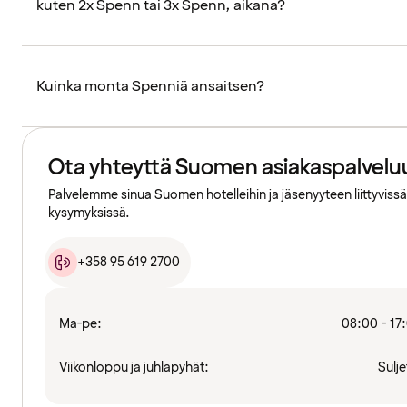
kuten 2x Spenn tai 3x Spenn, aikana?
Kuinka monta Spenniä ansaitsen?
Ota yhteyttä Suomen asiakaspalvelu
Palvelemme sinua Suomen hotelleihin ja jäsenyyteen liittyvissä
kysymyksissä.
+358 95 619 2700
Ma-pe:
08:00 - 17
Viikonloppu ja juhlapyhät:
Sulje