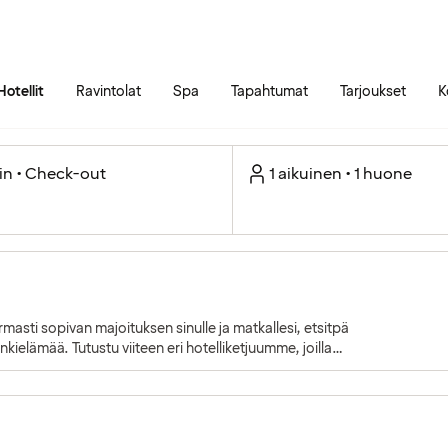
Siirry sivun sisältöön
Siirry sivun päävalikkoon
Hotellit
Ravintolat
Spa
Tapahtumat
Tarjoukset
K
in • Check-out
1 aikuinen • 1 huone
rmasti sopivan majoituksen sinulle ja matkallesi, etsitpä
ielämää. Tutustu viiteen eri hotelliketjuumme, joilla