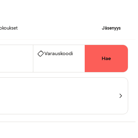
okoukset
Jäsenyys
Varauskoodi
Hae