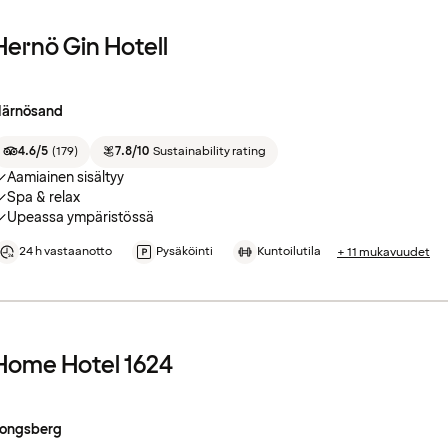
Hernö Gin Hotell
ärnösand
4.6/5
(
179
)
7.8/10
Sustainability rating
Aamiainen sisältyy
Spa & relax
Upeassa ympäristössä
24 h vastaanotto
Pysäköinti
Kuntoilutila
+ 11 mukavuudet
Home Hotel 1624
ongsberg