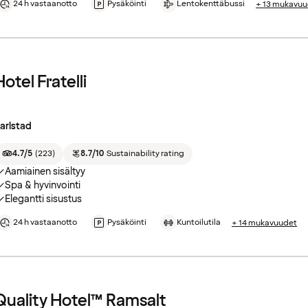
24 h vastaanotto
Pysäköinti
Lentokenttäbussi
+ 13 mukavuu
Hotel Fratelli
arlstad
4.7/5
(
223
)
8.7/10
Sustainability rating
Aamiainen sisältyy
Spa & hyvinvointi
Elegantti sisustus
24 h vastaanotto
Pysäköinti
Kuntoilutila
+ 14 mukavuudet
Quality Hotel™ Ramsalt