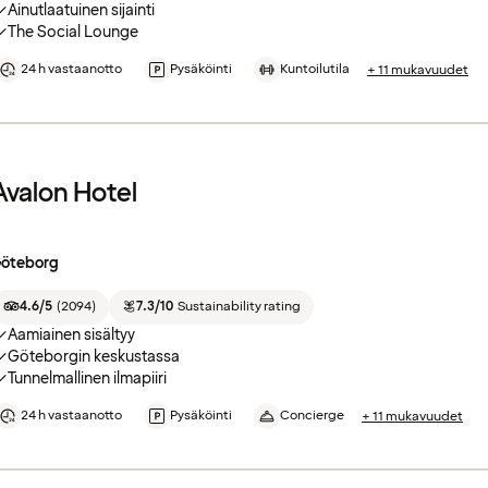
Ainutlaatuinen sijainti
The Social Lounge
24 h vastaanotto
Pysäköinti
Kuntoilutila
+ 11 mukavuudet
Avalon Hotel
öteborg
4.6/5
(
2094
)
7.3/10
Sustainability rating
Aamiainen sisältyy
Göteborgin keskustassa
Tunnelmallinen ilmapiiri
24 h vastaanotto
Pysäköinti
Concierge
+ 11 mukavuudet