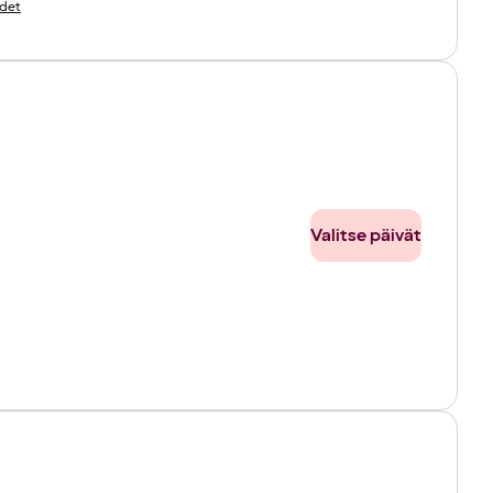
det
Valitse päivät