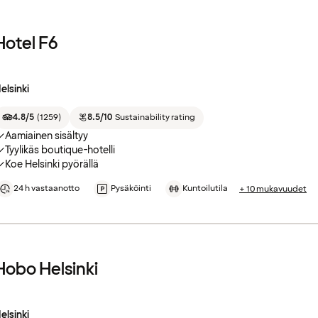
Hotel F6
elsinki
4.8/5
(
1259
)
8.5/10
Sustainability rating
Aamiainen sisältyy
Tyylikäs boutique-hotelli
Koe Helsinki pyörällä
24 h vastaanotto
Pysäköinti
Kuntoilutila
+ 10 mukavuudet
Hobo Helsinki
elsinki