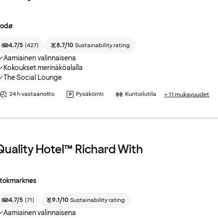
odø
4.7/5
(
427
)
8.7/10
Sustainability rating
Aamiainen valinnaisena
Kokoukset merinäköalalla
The Social Lounge
24 h vastaanotto
Pysäköinti
Kuntoilutila
+ 11 mukavuudet
Quality Hotel™ Richard With
tokmarknes
4.7/5
(
71
)
9.1/10
Sustainability rating
Aamiainen valinnaisena