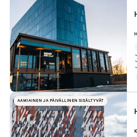
H
AAMIAINEN JA PÄIVÄLLINEN SISÄLTYVÄT
K