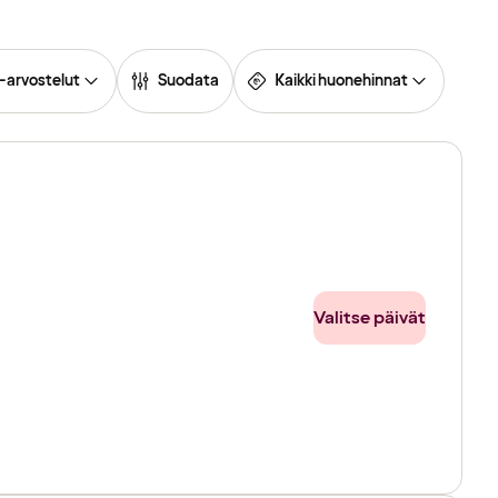
-arvostelut
Suodata
Kaikki huonehinnat
Valitse päivät