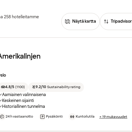
aa 258 hotelleitamme
Näytä kartta
Tripadvisor
Amerikalinjen
slo
4.8/5
(
1100
)
9.2/10
Sustainability rating
Aamiainen valinnaisena
Keskeinen sijainti
Historiallinen tunnelma
24 h vastaanotto
Pysäköinti
Kuntoilutila
+ 19 mukavuudet