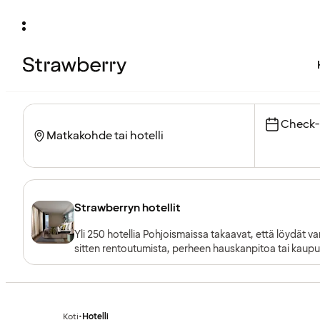
Check-
Strawberryn hotellit
Yli 250 hotellia Pohjoismaissa takaavat, että löydät va
sitten rentoutumista, perheen hauskanpitoa tai kaupunk
jokaisella on omat ainutlaatuiset konseptinsa.
Koti
•
Hotelli