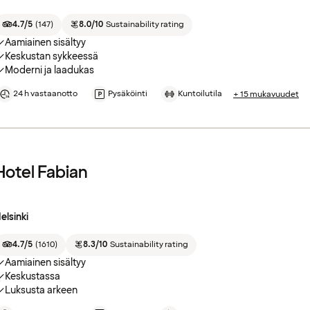
4.7/5
(
147
)
8.0/10
Sustainability rating
Aamiainen sisältyy
Keskustan sykkeessä
Moderni ja laadukas
24 h vastaanotto
Pysäköinti
Kuntoilutila
+ 15 mukavuudet
Hotel Fabian
elsinki
4.7/5
(
1610
)
8.3/10
Sustainability rating
Aamiainen sisältyy
Keskustassa
Luksusta arkeen