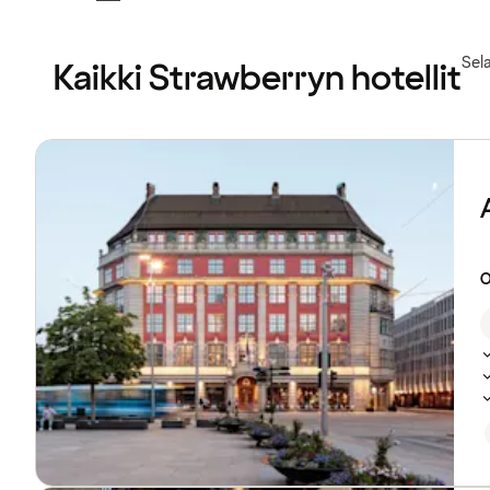
Sel
Kaikki Strawberryn hotellit
Tutustu
hotelleihin
O