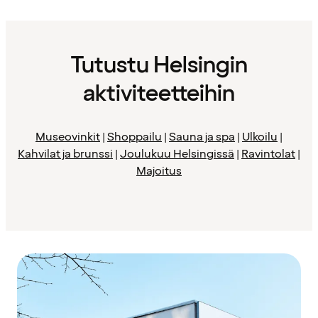
Tutustu Helsingin
aktiviteetteihin
Museovinkit
|
Shoppailu
|
Sauna ja spa
|
Ulkoilu
|
Kahvilat ja brunssi
|
Joulukuu Helsingissä
|
Ravintolat
|
Majoitus