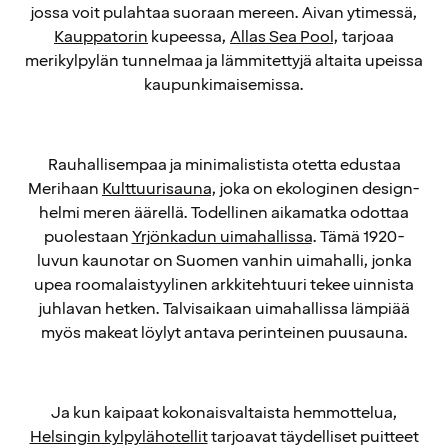
jossa voit pulahtaa suoraan mereen. Aivan ytimessä,
Kauppatorin
kupeessa,
Allas Sea Pool
, tarjoaa
merikylpylän tunnelmaa ja lämmitettyjä altaita upeissa
kaupunkimaisemissa.
Rauhallisempaa ja minimalistista otetta edustaa
Merihaan
Kulttuurisauna
, joka on ekologinen design-
helmi meren äärellä. Todellinen aikamatka odottaa
puolestaan
Yrjönkadun uimahallissa
. Tämä 1920-
luvun kaunotar on Suomen vanhin uimahalli, jonka
upea roomalaistyylinen arkkitehtuuri tekee uinnista
juhlavan hetken. Talvisaikaan uimahallissa lämpiää
myös makeat löylyt antava perinteinen puusauna.
Ja kun kaipaat kokonaisvaltaista hemmottelua,
Helsingin kylpylähotellit
tarjoavat täydelliset puitteet