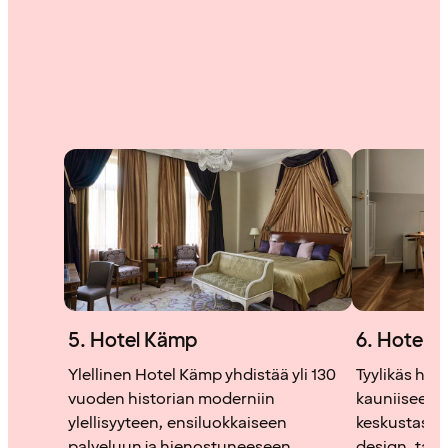
5. Hotel Kämp
6. Hotel S
Ylellinen Hotel Kämp yhdistää yli 130
Tyylikäs hot
vuoden historian moderniin
kauniiseen 
ylellisyyteen, ensiluokkaiseen
keskustassa
palveluun ja hienostuneeseen
design, taid