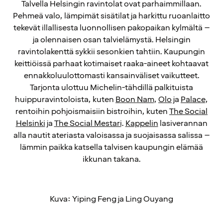
Talvella Helsingin ravintolat ovat parhaimmillaan.
Pehmeä valo, lämpimät sisätilat ja harkittu ruoanlaitto
tekevät illallisesta luonnollisen pakopaikan kylmältä –
ja olennaisen osan talvielämystä. Helsingin
ravintolakenttä sykkii sesonkien tahtiin. Kaupungin
keittiöissä parhaat kotimaiset raaka-aineet kohtaavat
ennakkoluulottomasti kansainväliset vaikutteet.
Tarjonta ulottuu Michelin-tähdillä palkituista
huippuravintoloista, kuten
Boon Nam
,
Olo
ja
Palace
,
rentoihin pohjoismaisiin bistroihin, kuten
The Social
Helsinki
ja
The Social Mestari
.
Kappelin
lasiverannan
alla nautit ateriasta valoisassa ja suojaisassa salissa –
lämmin paikka katsella talvisen kaupungin elämää
ikkunan takana.
Kuva: Yiping Feng ja Ling Ouyang