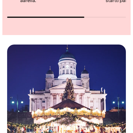
äärellä.
startti päiväl