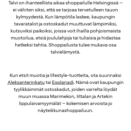
Talvi on ihanteellista aikaa shoppailulle Helsingissä –
ei vähiten siksi, että se tarjoaa tervetulleen tauon
kylmyydestä. Kun lämpötila laskee, kaupungin
tavaratalot ja ostoskadut muuttuvat lämpimiksi,
kutsuviksi paikoiksi, joissa voit ihailla pohjoismaista
muotoilua, etsiä joululahjoja tai tuliaisia ja hidastaa
hetkeksi tahtia. Shoppailusta tulee mukava osa
talvielämystä.
Kun etsit muotia ja lifestyle-tuotteita, ota suunnaksi
Aleksanterinkatu
tai
Esplanadi
. Nämä ovat kaupungin
tyylikkäimmät ostoskadut, joiden varrelta löydät
muun muassa Marimekon, Iittalan ja Artekin
lippulaivamyymälät – kokemisen arvoista jo
näyteikkunashoppailuun.