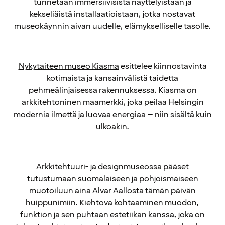
tunnetaan immersiivisistä näyttelyistään ja
kekseliäistä installaatioistaan, jotka nostavat
museokäynnin aivan uudelle, elämykselliselle tasolle.
Nykytaiteen museo Kiasma
esittelee kiinnostavinta
kotimaista ja kansainvälistä taidetta
pehmeälinjaisessa rakennuksessa. Kiasma on
arkkitehtoninen maamerkki, joka peilaa Helsingin
modernia ilmettä ja luovaa energiaa – niin sisältä kuin
ulkoakin.
Arkkitehtuuri- ja designmuseossa
pääset
tutustumaan suomalaiseen ja pohjoismaiseen
muotoiluun aina Alvar Aallosta tämän päivän
huippunimiin. Kiehtova kohtaaminen muodon,
funktion ja sen puhtaan estetiikan kanssa, joka on