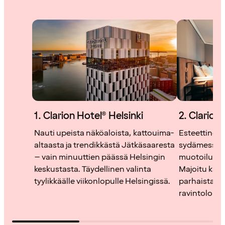
1. Clarion Hotel® Helsinki
2. Clarion
Nauti upeista näköaloista, kattouima-
Esteettinen 
altaasta ja trendikkästä Jätkäsaaresta
sydämessä, j
– vain minuuttien päässä Helsingin
muotoilu ja
keskustasta. Täydellinen valinta
Majoitu käv
tyylikkäälle viikonlopulle Helsingissä.
parhaista nä
ravintoloista