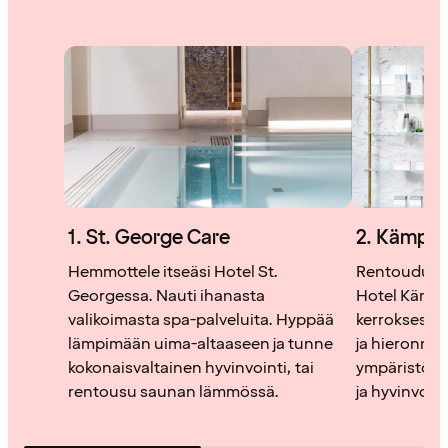
1. St. George Care
2. Kämp W
Hemmottele itseäsi Hotel St.
Rentoudu Kä
Georgessa. Nauti ihanasta
Hotel Kämp
valikoimasta spa-palveluita. Hyppää
kerroksessa
lämpimään uima-altaaseen ja tunne
ja hieronnois
kokonaisvaltainen hyvinvointi, tai
ympäristössä
rentousu saunan lämmössä.
ja hyvinvoint