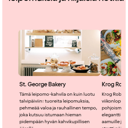
St. George Bakery
Krog Rob
Tämä leipomo-kahvila on kuin luotu
Krog Roba t
talvipäiviin: tuoreita leipomuksia,
viikonloppub
pehmeää valoa ja rauhallinen tempo,
pohjoismais
joka kutsuu istumaan hieman
elegantti mi
pidempään hyvän kahvikupillisen
aamuille ja p