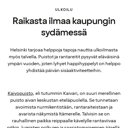
ULKOILU
Raikasta ilmaa kaupungin
sydämessä
Helsinki tarjoaa helppoja tapoja nauttia ulkoilmasta
myös talvella. Puistot ja rantareitit pysyvät eläväisinä
ympäri vuoden, joten lyhyet happihyppelyt on helppo
yhdistää päivän sisäaktiviteetteihin.
Kaivopuisto
, eli tutummin Kaivari, on suuri merellinen
puisto aivan keskustan eteläpuolella. Se tunnetaan
avoimista nurmikentistään, rantaraiteistaan ja
avarista näkymistä Itämerelle. Talvisin se on
rauhallinen paikka reippaalle kävelylle rantaviivaa
pitkin, lumisten polkujen ja saaristomaisemien äärellä.