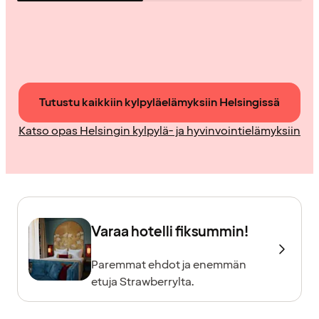
Tutustu kaikkiin kylpyläelämyksiin Helsingissä
Katso opas Helsingin kylpylä- ja hyvinvointielämyksiin
Varaa hotelli fiksummin!
Paremmat ehdot ja enemmän
etuja Strawberrylta.