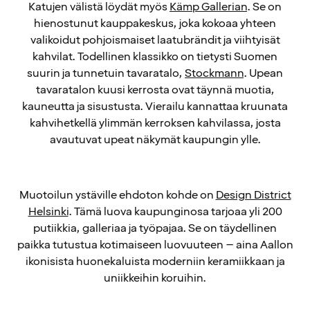
Katujen välistä löydät myös
Kämp Gallerian
. Se on
hienostunut kauppakeskus, joka kokoaa yhteen
valikoidut pohjoismaiset laatubrändit ja viihtyisät
kahvilat. Todellinen klassikko on tietysti Suomen
suurin ja tunnetuin tavaratalo,
Stockmann
. Upean
tavaratalon kuusi kerrosta ovat täynnä muotia,
kauneutta ja sisustusta. Vierailu kannattaa kruunata
kahvihetkellä ylimmän kerroksen kahvilassa, josta
avautuvat upeat näkymät kaupungin ylle.
Muotoilun ystäville ehdoton kohde on
Design District
Helsinki
. Tämä luova kaupunginosa tarjoaa yli 200
putiikkia, galleriaa ja työpajaa. Se on täydellinen
paikka tutustua kotimaiseen luovuuteen – aina Aallon
ikonisista huonekaluista moderniin keramiikkaan ja
uniikkeihin koruihin.