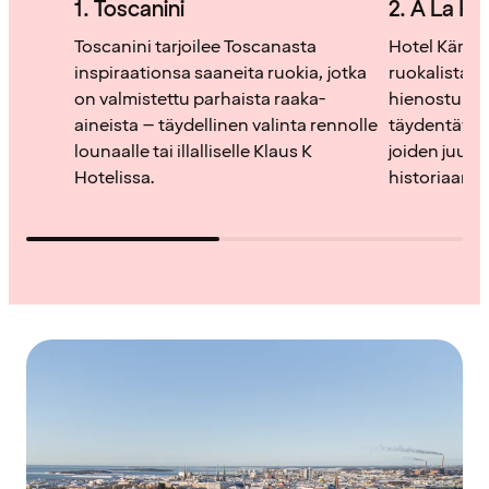
1. Toscanini
2. À La K
Toscanini tarjoilee Toscanasta
Hotel Kämpi
inspiraationsa saaneita ruokia, jotka
ruokalistan
on valmistettu parhaista raaka-
hienostune
aineista – täydellinen valinta rennolle
täydentävät
lounaalle tai illalliselle Klaus K
joiden juuret
Hotelissa.
historiaan.