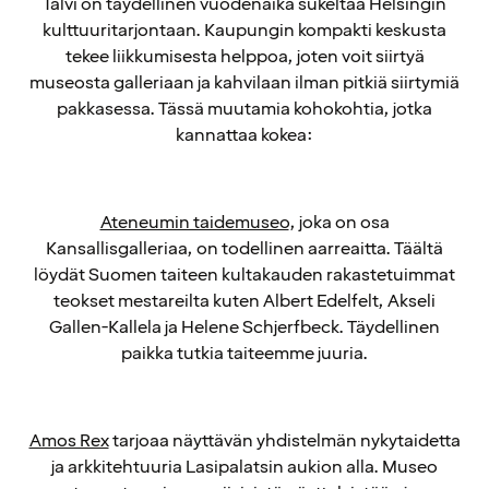
Talvi on täydellinen vuodenaika sukeltaa Helsingin
kulttuuritarjontaan. Kaupungin kompakti keskusta
tekee liikkumisesta helppoa, joten voit siirtyä
museosta galleriaan ja kahvilaan ilman pitkiä siirtymiä
pakkasessa. Tässä muutamia kohokohtia, jotka
kannattaa kokea:
Ateneumin taidemuseo
, joka on osa
Kansallisgalleriaa, on todellinen aarreaitta. Täältä
löydät Suomen taiteen kultakauden rakastetuimmat
teokset mestareilta kuten Albert Edelfelt, Akseli
Gallen-Kallela ja Helene Schjerfbeck. Täydellinen
paikka tutkia taiteemme juuria.
Amos Rex
tarjoaa näyttävän yhdistelmän nykytaidetta
ja arkkitehtuuria Lasipalatsin aukion alla. Museo