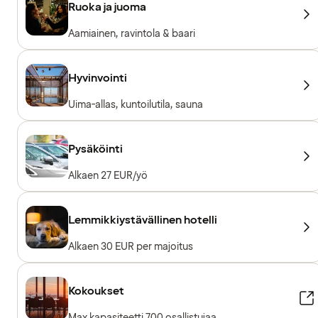
Ruoka ja juoma
Aamiainen, ravintola & baari
Hyvinvointi
Uima-allas, kuntoilutila, sauna
Pysäköinti
Alkaen 27 EUR/yö
Lemmikkiystävällinen hotelli
Alkaen 30 EUR per majoitus
Kokoukset
Max kapasiteetti 700 osallistujaa.