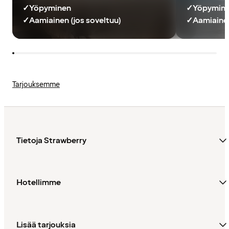
✓
Yöpyminen
✓
Yöpymin
✓
Aamiainen (jos soveltuu)
✓
Aamiainen
Tarjouksemme
Tietoja Strawberry
Hotellimme
Lisää tarjouksia