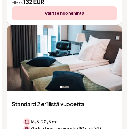
132
EUR
Alkaen
Valitse huonehinta
Standard 2 erillistä vuodetta
16,5-20,5 m²
Yhden hengen vuode (90 cm) (x2)