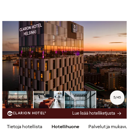
5
/
45
Lue lisää hotelliketjusta
CLARION HOTEL®
Tietoja hotellista
Hotellihuone
Palvelut ja mukavu