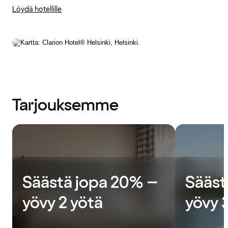
Löydä hotellille
Tarjouksemme
Säästä jopa 20% –
Sääst
yövy 2 yötä
yövy 