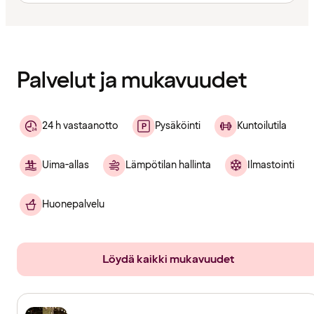
Sisältö
ladattu
Palvelut ja mukavuudet
24 h vastaanotto
Pysäköinti
Kuntoilutila
Uima-allas
Lämpötilan hallinta
Ilmastointi
Huonepalvelu
Löydä kaikki mukavuudet