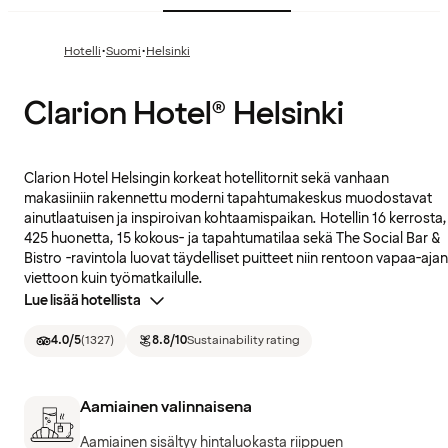
·
·
Hotelli
Suomi
Helsinki
Clarion Hotel® Helsinki
Clarion Hotel Helsingin korkeat hotellitornit sekä vanhaan
makasiiniin rakennettu moderni tapahtumakeskus muodostavat
ainutlaatuisen ja inspiroivan kohtaamispaikan. Hotellin 16 kerrosta,
425 huonetta, 15 kokous- ja tapahtumatilaa sekä The Social Bar &
Bistro -ravintola luovat täydelliset puitteet niin rentoon vapaa-ajan
viettoon kuin työmatkailulle.
Lue lisää hotellista
4.0
/5
(
1327
)
8.8
/10
Sustainability rating
Aamiainen valinnaisena
Aamiainen sisältyy hintaluokasta riippuen