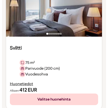
Sviitti
75 m²
Parivuode (200 cm)
Vuodesohva
Huonetiedot
412
EUR
Alkaen
Valitse huonehinta