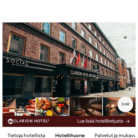
5
/
48
Lue lisää hotelliketjusta
CLARION HOTEL®
Tietoja hotellista
Hotellihuone
Palvelut ja mukavu