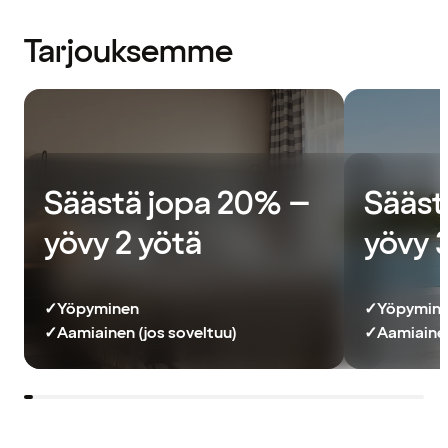
Tarjouksemme
Säästä jopa 20% –
Sääst
yövy 2 yötä
yövy 
✓
Yöpyminen
✓
Yöpymin
✓
Aamiainen (jos soveltuu)
✓
Aamiainen