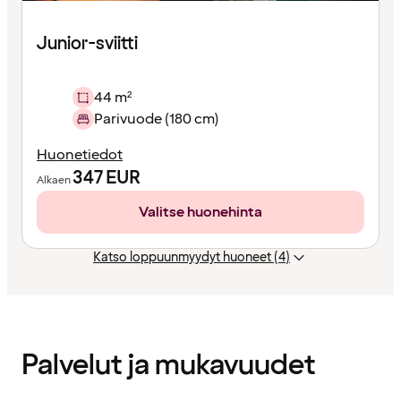
Junior-sviitti
44 m²
Parivuode (180 cm)
Huonetiedot
347
EUR
Alkaen
Valitse huonehinta
Katso loppuunmyydyt huoneet (4)
Sisältö
ladattu
Palvelut ja mukavuudet