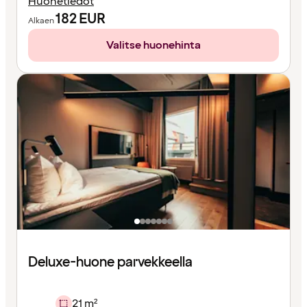
Huonetiedot
182
EUR
Alkaen
Valitse huonehinta
Deluxe-huone parvekkeella
21 m²