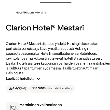
·
·
Hotelli
Suomi
Helsinki
Clarion Hotel® Mestari
Clarion Hotel® Mestari sijaitsee yhdellä Helsingin keskustan
parhaista paikoista ja kävelymatkan päässä Helsingin
päärautatieasemalta. Hotellin ainutlaatuinen arkkitehtuuri,
ravintola, baari ja kokoustilat tekevät hotellista ainutlaatuisen.
Lisäksi hotelli sijaitsee kaupungin parhaiden baarien, ravintoloiden
ja kulttuuritapahtumien sydämessä. Täällä tulet nauttimaan
Helsingistä!
Lue lisää hotellista
4.4
/5
(
161
)
8.3
/10
Sustainability rating
Aamiainen valinnaisena