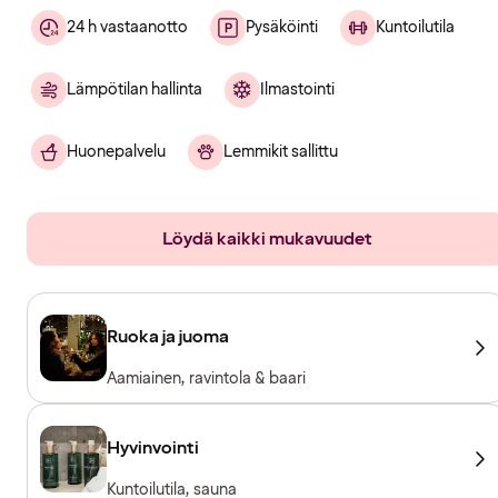
24 h vastaanotto
Pysäköinti
Kuntoilutila
Lämpötilan hallinta
Ilmastointi
Huonepalvelu
Lemmikit sallittu
Löydä kaikki mukavuudet
Ruoka ja juoma
Aamiainen, ravintola & baari
Hyvinvointi
Kuntoilutila, sauna