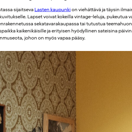
tassa sijaitseva
Lasten kaupunki
on viehättävä ja täysin ilma
elikuvitukselle. Lapset voivat kokeilla vintage-leluja, pukeutua
nrakennetussa sekatavarakaupassa tai tutustua teemahuoneisi
paikka kaikenikäisille ja erityisen hyödyllinen sateisina päiv
inmuseota, johon on myös vapaa pääsy.