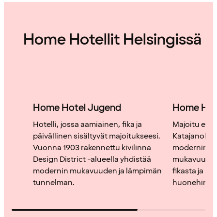
Home Hotellit Helsingissä
Home Hotel Jugend
Home Hote
Hotelli, jossa aamiainen, fika ja
Majoitu enti
päivällinen sisältyvät majoitukseesi.
Katajanokall
Vuonna 1903 rakennettu kivilinna
modernin p
Design District -alueella yhdistää
mukavuuden.
modernin mukavuuden ja lämpimän
fikasta ja päi
tunnelman.
huonehinta