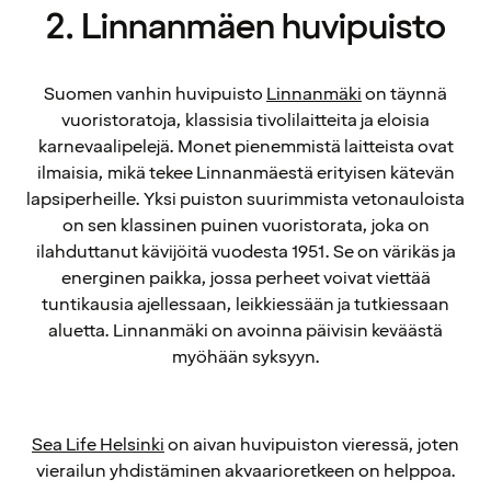
2. Linnanmäen huvipuisto
Suomen vanhin huvipuisto
Linnanmäki
on täynnä
vuoristoratoja, klassisia tivolilaitteita ja eloisia
karnevaalipelejä. Monet pienemmistä laitteista ovat
ilmaisia, mikä tekee Linnanmäestä erityisen kätevän
lapsiperheille. Yksi puiston suurimmista vetonauloista
on sen klassinen puinen vuoristorata, joka on
ilahduttanut kävijöitä vuodesta 1951. Se on värikäs ja
energinen paikka, jossa perheet voivat viettää
tuntikausia ajellessaan, leikkiessään ja tutkiessaan
aluetta. Linnanmäki on avoinna päivisin keväästä
myöhään syksyyn.
Sea Life Helsinki
on aivan huvipuiston vieressä, joten
vierailun yhdistäminen akvaarioretkeen on helppoa.