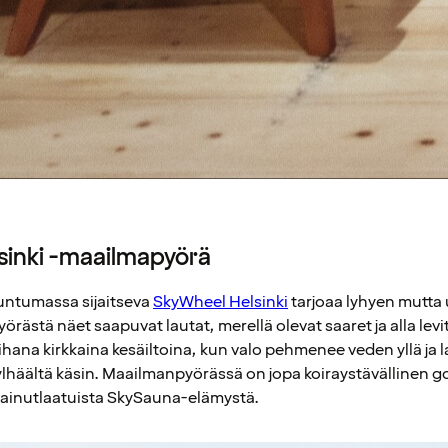
sinki -maailmapyörä
untumassa sijaitseva
SkyWheel Helsinki
tarjoaa lyhyen mutt
örästä näet saapuvat lautat, merellä olevat saaret ja alla le
n ihana kirkkaina kesäiltoina, kun valo pehmenee veden yllä ja 
lhäältä käsin. Maailmanpyörässä on jopa koiraystävällinen go
 ainutlaatuista SkySauna-elämystä.