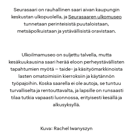
Seurasaari on rauhallinen saari aivan kaupungin
keskustan ulkopuolella, ja
Seurasaaren ulkomuseo
tunnetaan perinteisistä puutaloistaan,
metsäpolkuistaan ​​ja ystävällisistä oravistaan.
Ulkoilmamuseo on suljettu talvella, mutta
kesäkuukausina saari herää eloon perheystävällisten
tapahtumien myötä – taide- ja käsityömarkkinoista
lasten omatoimisiin kierroksiin ja käytännön
työpajoihin. Koska saarella ei ole autoja, se tuntuu
turvalliselta ja rentouttavalta, ja lapsille on runsaasti
tilaa tutkia vapaasti luonnossa, erityisesti kesällä ja
alkusyksyllä.
Kuva: Rachel Iwanyszyn