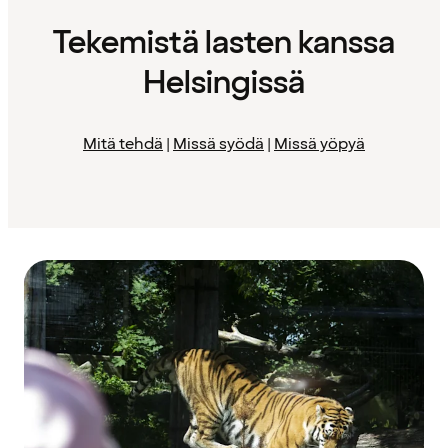
Tekemistä lasten kanssa
Helsingissä
Mitä tehdä
|
Missä syödä
|
Missä yöpyä