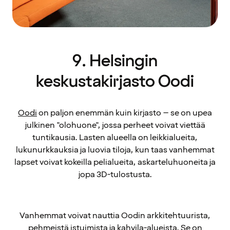
9. Helsingin
keskustakirjasto Oodi
Oodi
on paljon enemmän kuin kirjasto – se on upea
julkinen "olohuone", jossa perheet voivat viettää
tuntikausia. Lasten alueella on leikkialueita,
lukunurkkauksia ja luovia tiloja, kun taas vanhemmat
lapset voivat kokeilla pelialueita, askarteluhuoneita ja
jopa 3D-tulostusta.
Vanhemmat voivat nauttia Oodin arkkitehtuurista,
pehmeistä istuimista ja kahvila-alueista. Se on