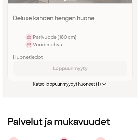
Deluxe kahden hengen huone
Parivuode (180 cm)
Vuodesohva
Huonetiedot
Loppuunmyyty
Katso loppuunmyydyt huoneet (1)
Sisältö
ladattu
Palvelut ja mukavuudet