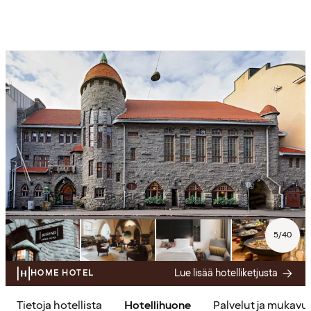
5
/
40
Lue lisää hotelliketjusta
HOME HOTEL
Tietoja hotellista
Hotellihuone
Palvelut ja mukavu