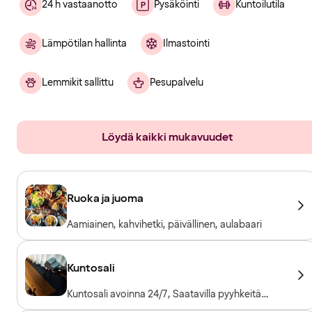
24 h vastaanotto
Pysäköinti
Kuntoilutila
Lämpötilan hallinta
Ilmastointi
Lemmikit sallittu
Pesupalvelu
Löydä kaikki mukavuudet
Ruoka ja juoma
Aamiainen, kahvihetki, päivällinen, aulabaari
Kuntosali
Kuntosali avoinna 24/7, Saatavilla pyyhkeitä
lainaksi, Kuntosalilaitteet, Kardiolaitteet,