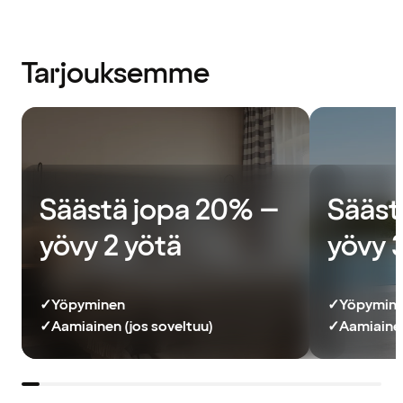
Tarjouksemme
Säästä jopa 20% –
Sääst
yövy 2 yötä
yövy 
✓
Yöpyminen
✓
Yöpymin
✓
Aamiainen (jos soveltuu)
✓
Aamiainen