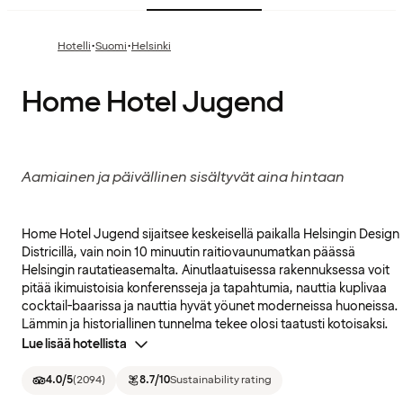
·
·
Hotelli
Suomi
Helsinki
Home Hotel Jugend
Aamiainen ja päivällinen sisältyvät aina hintaan
Home Hotel Jugend sijaitsee keskeisellä paikalla Helsingin Design
Districillä, vain noin 10 minuutin raitiovaunumatkan päässä
Helsingin rautatieasemalta. Ainutlaatuisessa rakennuksessa voit
pitää ikimuistoisia konferensseja ja tapahtumia, nauttia kuplivaa
cocktail-baarissa ja nauttia hyvät yöunet moderneissa huoneissa.
Lämmin ja historiallinen tunnelma tekee olosi taatusti kotoisaksi.
Lue lisää hotellista
4.0
/5
(
2094
)
8.7
/10
Sustainability rating