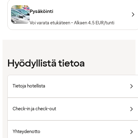
Vapaapainot, Sisäänpääsy sisältyy hotellivieraille
Pysäköinti
Voi varata etukäteen • Alkaen 4.5 EUR/tunti
Hyödyllistä tietoa
Tietoja hotellista
Check-in ja check-out
Yhteydenotto