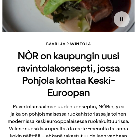
BAARI JA RAVINTOLA
NÒR on kaupungin uusi
ravintolakonsepti, jossa
Pohjola kohtaa Keski-
Euroopan
Ravintolamaailman uuden konseptin, NÒRin, yksi
jalka on pohjoismaisessa ruokahistoriassa ja toinen
modernissa keskieurooppalaisessa ruokakulttuurissa.
Valitse suosikkisi upealta à la carte -menulta tai anna
kokin päättää – ehkäpä rakastut uudelleen vanhaan