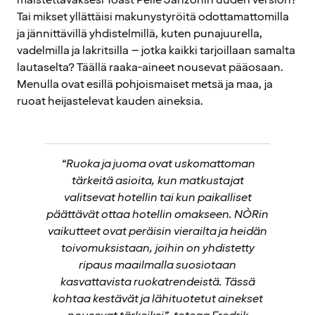
Tai mikset yllättäisi makunystyröitä odottamattomilla
ja jännittävillä yhdistelmillä, kuten punajuurella,
vadelmilla ja lakritsilla – jotka kaikki tarjoillaan samalta
lautaselta? Täällä raaka-aineet nousevat pääosaan.
Menulla ovat esillä pohjoismaiset metsä ja maa, ja
ruoat heijastelevat kauden aineksia.
“Ruoka ja juoma ovat uskomattoman
tärkeitä asioita, kun matkustajat
valitsevat hotellin tai kun paikalliset
päättävät ottaa hotellin omakseen. NÒRin
vaikutteet ovat peräisin vierailta ja heidän
toivomuksistaan, joihin on yhdistetty
ripaus maailmalla suosiotaan
kasvattavista ruokatrendeistä. Tässä
kohtaa kestävät ja lähituotetut ainekset