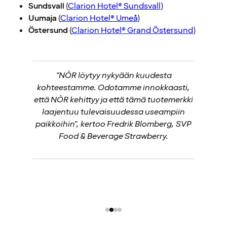
Sundsvall
(
Clarion Hotel® Sundsvall
)
Uumaja
(
Clarion Hotel® Umeå
)
Östersund
(
Clarion Hotel® Grand Östersund
)
"NÒR löytyy nykyään kuudesta
kohteestamme. Odotamme innokkaasti,
että NÒR kehittyy ja että tämä tuotemerkki
laajentuu tulevaisuudessa useampiin
paikkoihin", kertoo Fredrik Blomberg, SVP
Food & Beverage Strawberry.