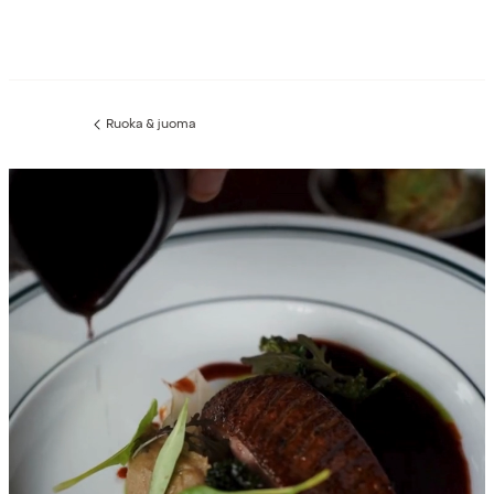
Ruoka & juoma
Edellinen
sivu: