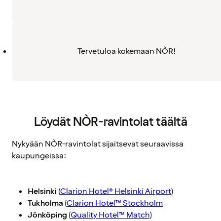
Tervetuloa kokemaan NÒR!
Löydät NÒR-ravintolat täältä
Nykyään NÒR-ravintolat sijaitsevat seuraavissa
kaupungeissa:
Helsinki
(
Clarion Hotel® Helsinki Airport
)
Tukholma
(
Clarion Hotel™ Stockholm
Jönköping
(
Quality Hotel™ Match
)