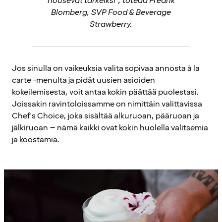
nousevat tärkeiksi”, toteaa Fredrik
Blomberg, SVP Food & Beverage
Strawberry.
Jos sinulla on vaikeuksia valita sopivaa annosta à la
carte -menulta ja pidät uusien asioiden
kokeilemisesta, voit antaa kokin päättää puolestasi.
Joissakin ravintoloissamme on nimittäin valittavissa
Chef's Choice, joka sisältää alkuruoan, pääruoan ja
jälkiruoan – nämä kaikki ovat kokin huolella valitsemia
ja koostamia.