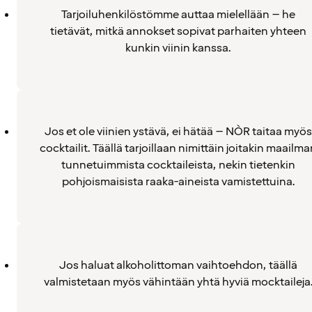
Tarjoiluhenkilöstömme auttaa mielellään – he
tietävät, mitkä annokset sopivat parhaiten yhteen
kunkin viinin kanssa.
Jos et ole viinien ystävä, ei hätää – NÒR taitaa myös
cocktailit. Täällä tarjoillaan nimittäin joitakin maailm
tunnetuimmista cocktaileista, nekin tietenkin
pohjoismaisista raaka-aineista vamistettuina.
Jos haluat alkoholittoman vaihtoehdon, täällä
valmistetaan myös vähintään yhtä hyviä mocktaileja