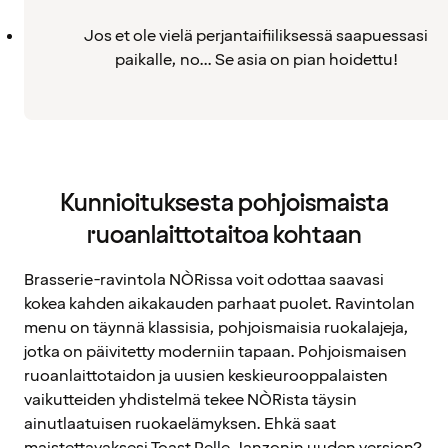
Jos et ole vielä perjantaifiiliksessä saapuessasi
paikalle, no... Se asia on pian hoidettu!
Kunnioituksesta pohjoismaista
ruoanlaittotaitoa kohtaan
Brasserie-ravintola NÒRissa voit odottaa saavasi
kokea kahden aikakauden parhaat puolet. Ravintolan
menu on täynnä klassisia, pohjoismaisia ruokalajeja,
jotka on päivitetty moderniin tapaan. Pohjoismaisen
ruoanlaittotaidon ja uusien keskieurooppalaisten
vaikutteiden yhdistelmä tekee NÒRista täysin
ainutlaatuisen ruokaelämyksen. Ehkä saat
maistettavaksesi Toast Pelle Janzonin uuden version?