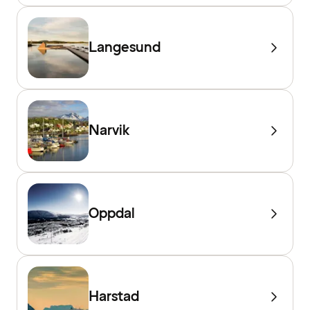
Langesund
Narvik
Oppdal
Harstad