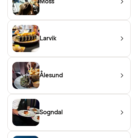
Moss
Larvik
Ålesund
Sogndal