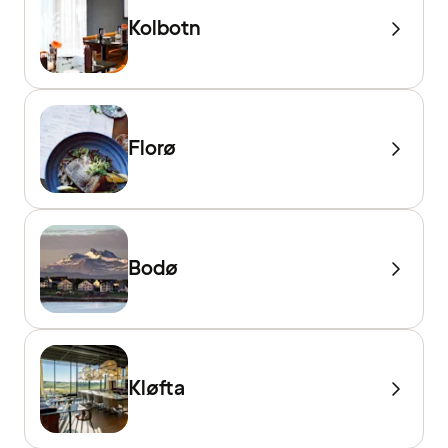
Kolbotn
Florø
Bodø
Kløfta