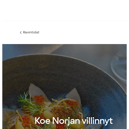
Ravintolat
Edellinen
sivu:
Koe Norjan villinnyt