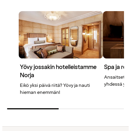
Yövy jossakin hotelleistamme
Spa ja rel
Norja
Ansaitset ta
yhdessä yst
Eikö yksi päivä riitä? Yövy ja nauti
hieman enemmän!