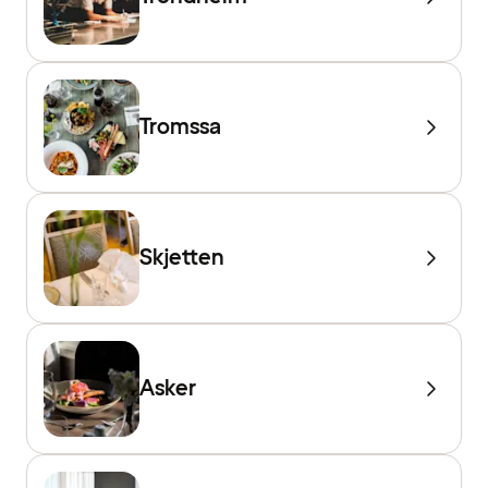
Tromssa
Skjetten
Asker