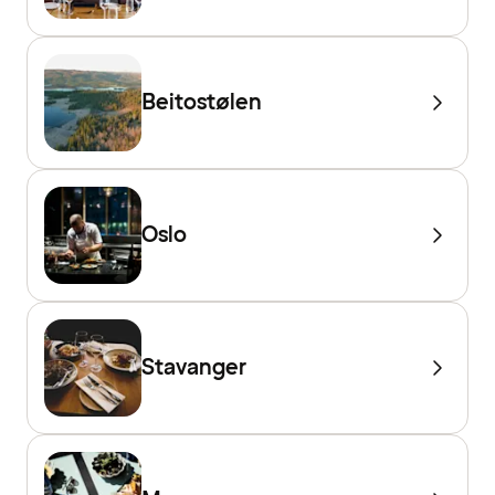
Beitostølen
Oslo
Stavanger