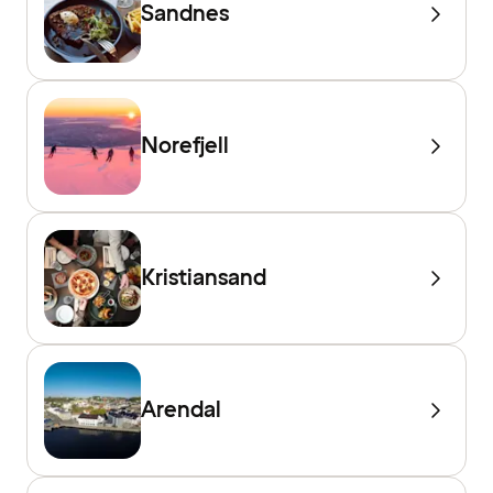
Sandnes
Norefjell
Kristiansand
Arendal