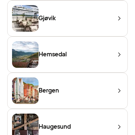
Gjøvik
Hemsedal
Bergen
Haugesund