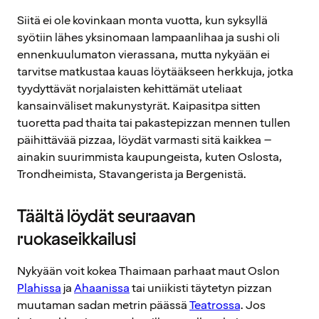
Siitä ei ole kovinkaan monta vuotta, kun syksyllä
syötiin lähes yksinomaan lampaanlihaa ja sushi oli
ennenkuulumaton vierassana, mutta nykyään ei
tarvitse matkustaa kauas löytääkseen herkkuja, jotka
tyydyttävät norjalaisten kehittämät uteliaat
kansainväliset makunystyrät. Kaipasitpa sitten
tuoretta pad thaita tai pakastepizzan mennen tullen
päihittävää pizzaa, löydät varmasti sitä kaikkea –
ainakin suurimmista kaupungeista, kuten Oslosta,
Trondheimista, Stavangerista ja Bergenistä.
Täältä löydät seuraavan
ruokaseikkailusi
Nykyään voit kokea Thaimaan parhaat maut Oslon
Plahissa
ja
Ahaanissa
tai uniikisti täytetyn pizzan
muutaman sadan metrin päässä
Teatrossa
. Jos