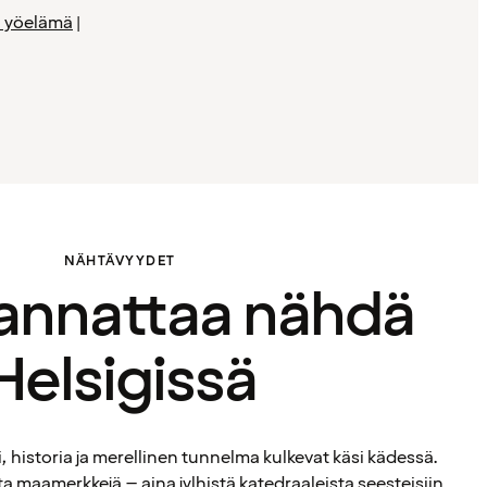
ja yöelämä
|
NÄHTÄVYYDET
kannattaa nähdä
Helsigissä
, historia ja merellinen tunnelma kulkevat käsi kädessä.
 maamerkkejä – aina jylhistä katedraaleista seesteisiin