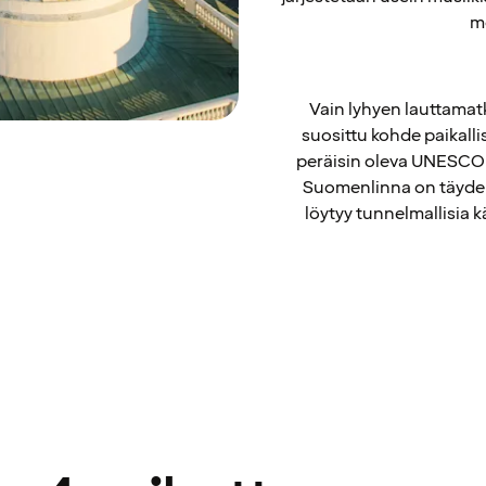
m
Vain lyhyen lauttama
suosittu kohde paikalli
peräisin oleva UNESCOn
Suomenlinna on täydell
löytyy tunnelmallisia k