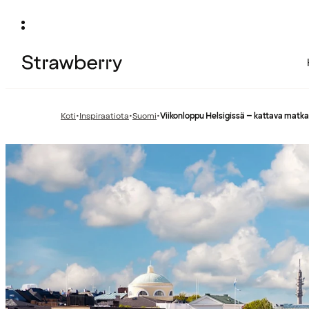
Koti
•
Inspiraatiota
•
Suomi
•
Viikonloppu Helsigissä – kattava matk
Edellinen
Edellinen
sivu:
sivu: