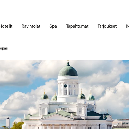
Siirry sivun sisältöön
Siirry sivun päävalikkoon
Hotellit
Ravintolat
Spa
Tapahtumat
Tarjoukset
K
aopas