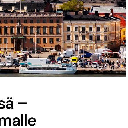
sä –
malle