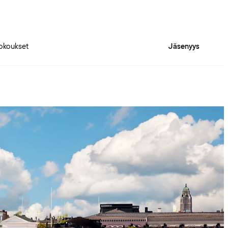
okoukset
Jäsenyys