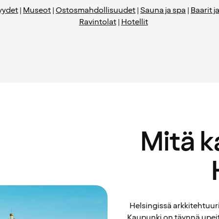
yydet
|
Museot
|
Ostosmahdollisuudet
|
Sauna ja spa
|
Baarit 
Ravintolat
|
Hotellit
Mitä 
Helsingissä arkkitehtuuri
Kaupunki on täynnä upeita