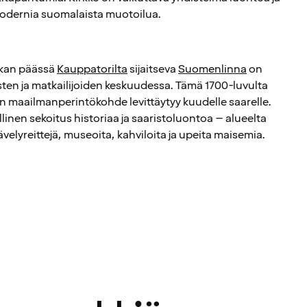
odernia suomalaista muotoilua.
tkan päässä
Kauppatorilta
sijaitseva
Suomenlinna
on
sten ja matkailijoiden keskuudessa. Tämä 1700-luvulta
 maailmanperintökohde levittäytyy kuudelle saarelle.
inen sekoitus historiaa ja saaristoluontoa – alueelta
ävelyreittejä, museoita, kahviloita ja upeita maisemia.