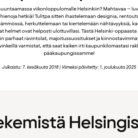
suuntaamassa viikonloppulomalle Helsinkiin? Mahtavaa – lu
 hienoja hetkiä! Tulitpa sitten ihastelemaan designia, rento
lämmössä, herkuttelemaan tai kiertelemään nähtävyyksiä, k
t helmet ovat helposti ulottuvillasi. Tästä Helsinki-oppaasta
n parhaat ravintolat, majoitussuositukset ja kiinnostavimmat
 vinkeillä varmistat, että saat kaiken irti kaupunkilomastasi ra
pääkaupungissamme!
Julkaistu: 7. kesäkuuta 2018
Viimeksi päivitetty: 1. joulukuuta 2025
ekemistä Helsingi