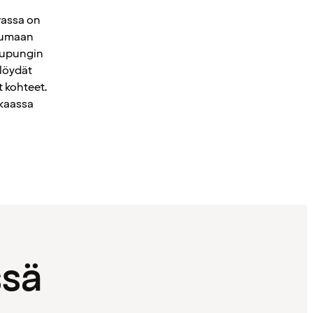
vassa on
utumaan
aupungin
 löydät
 kohteet.
kkaassa
ssä