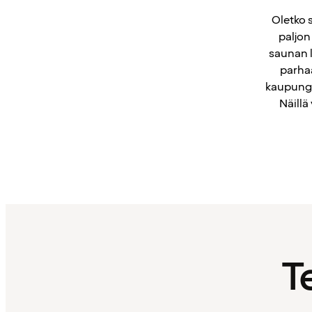
Oletko 
paljon
saunan 
parhaa
kaupungi
Näillä
T