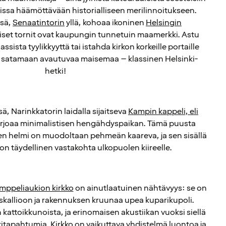
tissa häämöttävään historialliseen merilinnoitukseen.
ssä,
Senaatintorin
yllä, kohoaa ikoninen
Helsingin
oiset tornit ovat kaupungin tunnetuin maamerkki. Astu
sista tyylikkyyttä tai istahda kirkon korkeille portaille
a satamaan avautuvaa maisemaa – klassinen Helsinki-
hetki!
ä, Narinkkatorin laidalla sijaitseva
Kampin kappeli, eli
rjoaa minimalistisen hengähdyspaikan. Tämä puusta
en helmi on muodoltaan pehmeän kaareva, ja sen sisällä
 on täydellinen vastakohta ulkopuolen kiireelle.
mppeliaukion kirkko
on ainutlaatuinen nähtävyys: se on
skallioon ja rakennuksen kruunaa upea kuparikupoli.
 kattoikkunoista, ja erinomaisen akustiikan vuoksi siellä
kitapahtumia. Kirkko on vaikuttava yhdistelmä luontoa ja