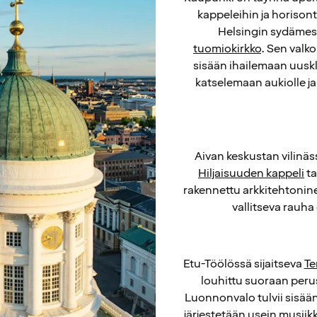
kappeleihin ja horison
Helsingin sydäme
tuomiokirkko
. Sen valk
sisään ihailemaan uusklas
katselemaan aukiolle j
Aivan keskustan vilinäss
Hiljaisuuden kappeli
ta
rakennettu arkkitehtonin
vallitseva rauha
Etu-Töölössä sijaitseva
Te
louhittu suoraan peru
Luonnonvalo tulvii sisään
järjestetään usein musiik