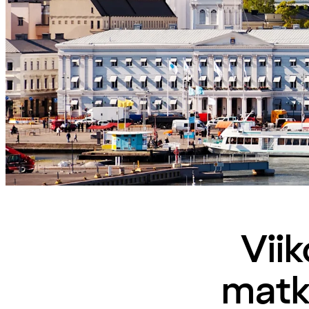
Vii
matk