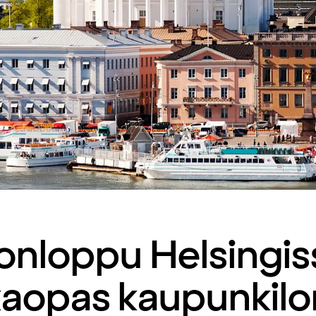
konloppu Helsingis
aopas kaupunkilo