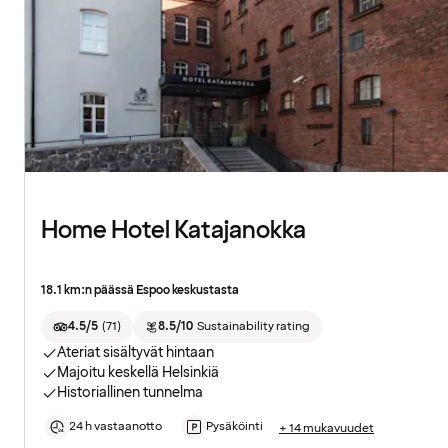
Home Hotel Katajanokka
18.1 km:n päässä Espoo keskustasta
4.5/5
(
71
)
8.5/10
Sustainability rating
Ateriat sisältyvät hintaan
Majoitu keskellä Helsinkiä
Historiallinen tunnelma
24 h vastaanotto
Pysäköinti
+ 14 mukavuudet