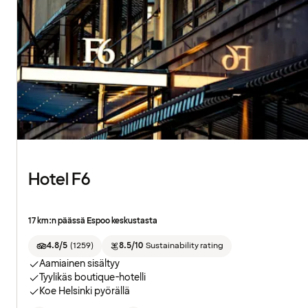
Hotel F6
17 km:n päässä Espoo keskustasta
4.8/5
(
1259
)
8.5/10
Sustainability rating
Aamiainen sisältyy
Tyylikäs boutique-hotelli
Koe Helsinki pyörällä