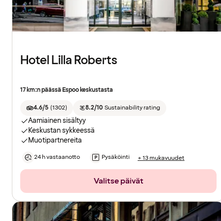
Hotel Lilla Roberts
17 km:n päässä Espoo keskustasta
4.6/5
(
1302
)
8.2/10
Sustainability rating
Aamiainen sisältyy
Keskustan sykkeessä
Muotipartnereita
24 h vastaanotto
Pysäköinti
+ 13 mukavuudet
Valitse päivät