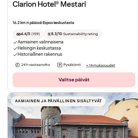
Clarion Hotel® Mestari
16.2 km:n päässä Espoo keskustasta
4.4/5
(
159
)
8.3/10
Sustainability rating
Aamiainen valinnaisena
Helsingin keskustassa
Historiallinen rakennus
24 h vastaanotto
Pysäköinti
+ 14 mukavuudet
Valitse päivät
AAMIAINEN JA PÄIVÄLLINEN SISÄLTYVÄT