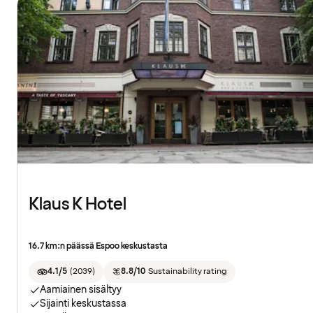
Klaus K Hotel
16.7 km:n päässä Espoo keskustasta
4.1/5
(
2039
)
8.8/10
Sustainability rating
Aamiainen sisältyy
Sijainti keskustassa