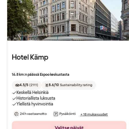
Hotel Kämp
16.8 km:n päässä Espoo keskustasta
4.5/5
(
2111
)
8.6/10
Sustainability rating
Keskellä Helsinkiä
Historiallista luksusta
Ylellistä hyvinvointia
24 h vastaanotto
Pysäköinti
+ 18 mukavuudet
Valitse päivät