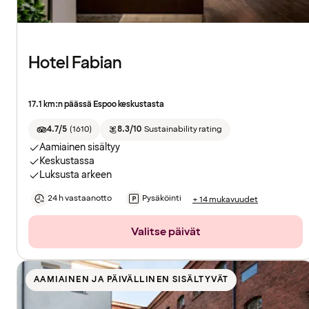
Hotel Fabian
17.1 km:n päässä Espoo keskustasta
4.7/5
(
1610
)
8.3/10
Sustainability rating
Aamiainen sisältyy
Keskustassa
Luksusta arkeen
24 h vastaanotto
Pysäköinti
+ 14 mukavuudet
Valitse päivät
AAMIAINEN JA PÄIVÄLLINEN SISÄLTYVÄT