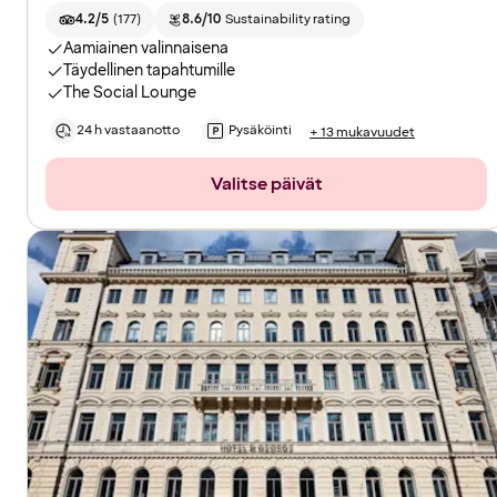
4.2/5
(
177
)
8.6/10
Sustainability rating
Aamiainen valinnaisena
Täydellinen tapahtumille
The Social Lounge
24 h vastaanotto
Pysäköinti
+ 13 mukavuudet
Valitse päivät