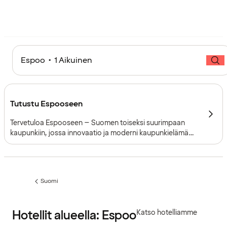
Espoo • 1 Aikuinen
Tutustu Espooseen
Tervetuloa Espooseen – Suomen toiseksi suurimpaan
kaupunkiin, jossa innovaatio ja moderni kaupunkielämä
kohtaavat metsien, järvien ja Itämeren saariston. Osana
Helsingin metropolialuetta Espoo tarjoaa sekä kaupungin
palvelut että laajan luonnon – vain lyhyen metro- ja
junamatkan päässä Helsingistä.
Suomi
Edellinen
sivu:
Hotellit alueella: Espoo
Katso hotelliamme