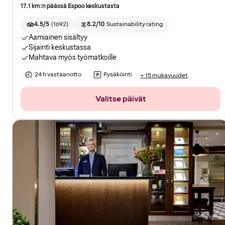
17.1 km:n päässä Espoo keskustasta
4.5/5
(
1692
)
8.2/10
Sustainability rating
Aamiainen sisältyy
Sijainti keskustassa
Mahtava myös työmatkoille
24 h vastaanotto
Pysäköinti
+ 15 mukavuudet
Valitse päivät