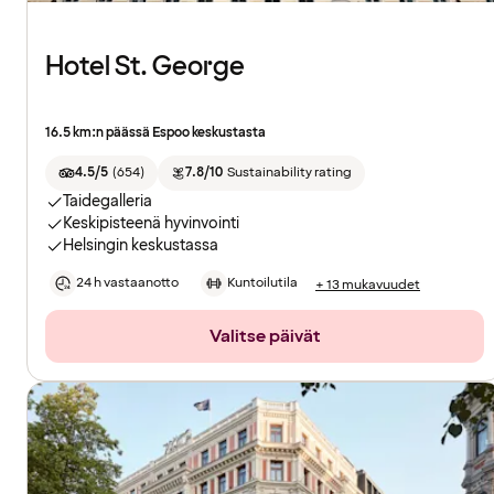
Hotel St. George
16.5 km:n päässä Espoo keskustasta
4.5/5
(
654
)
7.8/10
Sustainability rating
Taidegalleria
Keskipisteenä hyvinvointi
Helsingin keskustassa
24 h vastaanotto
Kuntoilutila
+ 13 mukavuudet
Valitse päivät