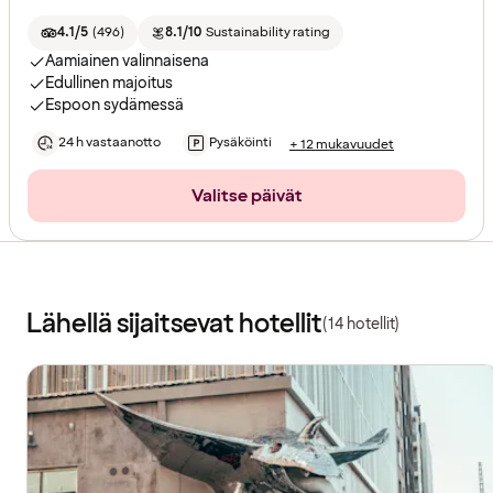
4.1/5
(
496
)
8.1/10
Sustainability rating
Aamiainen valinnaisena
Edullinen majoitus
Espoon sydämessä
24 h vastaanotto
Pysäköinti
+ 12 mukavuudet
Valitse päivät
Lähellä sijaitsevat hotellit
(14 hotellit)