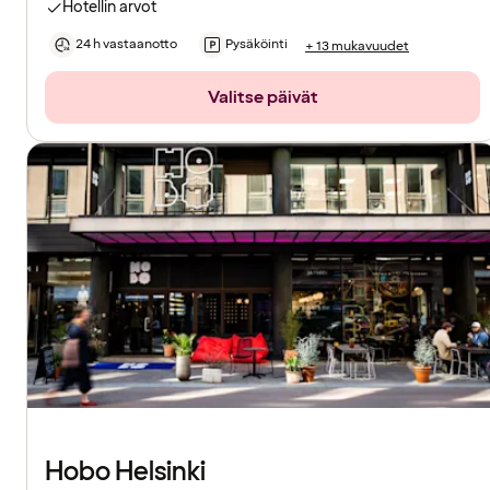
Hotellin arvot
24 h vastaanotto
Pysäköinti
+ 13 mukavuudet
Valitse päivät
Hobo Helsinki