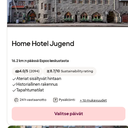
Home Hotel Jugend
16.2 km:n päässä Espoo keskustasta
4.0/5
(
2094
)
8.7/10
Sustainability rating
Ateriat sisältyvät hintaan
Historiallinen rakennus
Tapahtumatilat
24 h vastaanotto
Pysäköinti
+ 16 mukavuudet
Valitse päivät