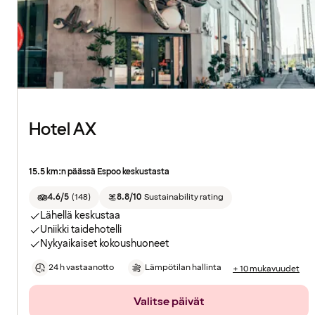
Hotel AX
15.5 km:n päässä Espoo keskustasta
4.6/5
(
148
)
8.8/10
Sustainability rating
Lähellä keskustaa
Uniikki taidehotelli
Nykyaikaiset kokoushuoneet
24 h vastaanotto
Lämpötilan hallinta
+ 10 mukavuudet
Valitse päivät