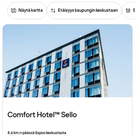
Näytä kartta
Etäisyys kaupungin keskustaan
Tutustu
hotelleihin
Comfort Hotel™ Sello
8.6 km:n päässä Espoo keskustasta