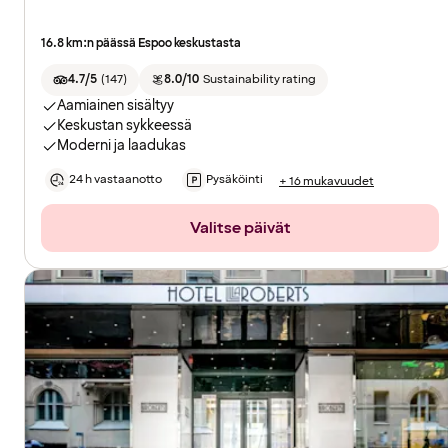
16.8 km:n päässä Espoo keskustasta
4.7/5
(
147
)
8.0/10
Sustainability rating
Aamiainen sisältyy
Keskustan sykkeessä
Moderni ja laadukas
24 h vastaanotto
Pysäköinti
+ 16 mukavuudet
Valitse päivät