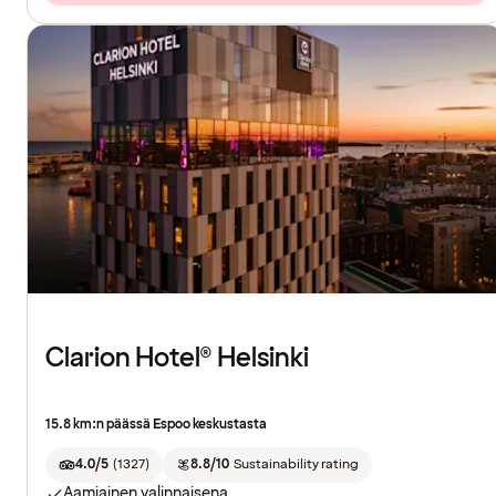
Clarion Hotel® Helsinki
15.8 km:n päässä Espoo keskustasta
4.0/5
(
1327
)
8.8/10
Sustainability rating
Aamiainen valinnaisena