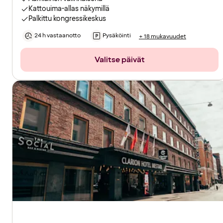
Kattouima-allas näkymillä
Palkittu kongressikeskus
24 h vastaanotto
Pysäköinti
+ 18 mukavuudet
Valitse päivät