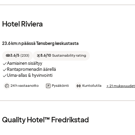
Hotel Riviera
23.6 km:n päässä Tønsberg keskustasta
3.6/5
(
233
)
8.6/10
Sustainability rating
Aamiainen sisältyy
Rantapromenadin äärellä
Uima-allas & hyvinvointi
24 h vastaanotto
Pysäköinti
Kuntoilutila
+ 21 mukavuudet
Quality Hotel™ Fredrikstad