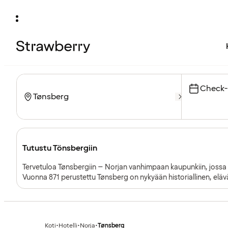
Check-
Tutustu Tönsbergiin
Tervetuloa Tønsbergiin – Norjan vanhimpaan kaupunkiin, jossa v
Vuonna 871 perustettu Tønsberg on nykyään historiallinen, elävä
ostoskadut ja vilkas satama ravintoloineen ja ulkoilmakahviloin
Koti
•
Hotelli
•
Norja
•
Tønsberg