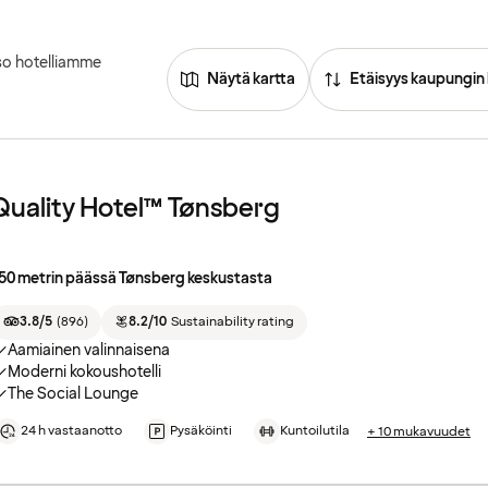
so hotelliamme
Näytä kartta
Etäisyys kaupungin
Quality Hotel™ Tønsberg
50 metrin päässä Tønsberg keskustasta
3.8/5
(
896
)
8.2/10
Sustainability rating
Aamiainen valinnaisena
Moderni kokoushotelli
The Social Lounge
24 h vastaanotto
Pysäköinti
Kuntoilutila
+ 10 mukavuudet