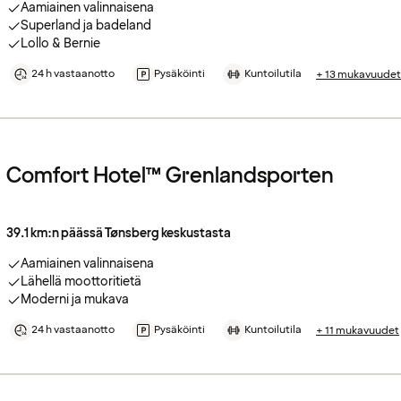
Aamiainen valinnaisena
Superland ja badeland
Lollo & Bernie
24 h vastaanotto
Pysäköinti
Kuntoilutila
+ 13 mukavuudet
Comfort Hotel™ Grenlandsporten
39.1 km:n päässä Tønsberg keskustasta
Aamiainen valinnaisena
Lähellä moottoritietä
Moderni ja mukava
24 h vastaanotto
Pysäköinti
Kuntoilutila
+ 11 mukavuudet