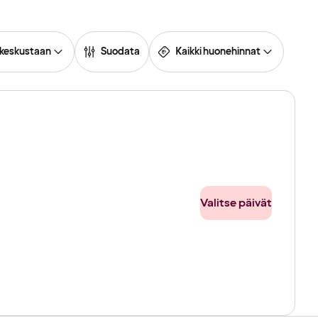
 keskustaan
Suodata
Kaikki huonehinnat
Valitse päivät