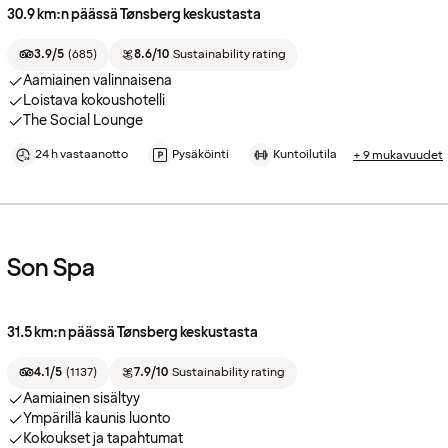
30.9 km:n päässä Tønsberg keskustasta
3.9/5
(
685
)
8.6/10
Sustainability rating
Aamiainen valinnaisena
Loistava kokoushotelli
The Social Lounge
24 h vastaanotto
Pysäköinti
Kuntoilutila
+ 9 mukavuudet
Son Spa
31.5 km:n päässä Tønsberg keskustasta
4.1/5
(
1137
)
7.9/10
Sustainability rating
Aamiainen sisältyy
Ympärillä kaunis luonto
Kokoukset ja tapahtumat