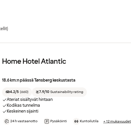
ellit)
Home Hotel Atlantic
18.6 km:n päässä Tønsberg keskustasta
4.2/5
(
660
)
7.9/10
Sustainability rating
Ateriat sisältyvät hintaan
Kodikas tunnelma
Keskeinen sijainti
24 h vastaanotto
Pysäköinti
Kuntoilutila
+ 12 mukavuudet