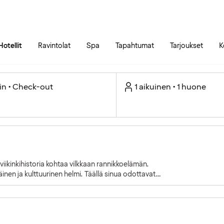
Siirry sivun sisältöön
Siirry sivun päävalikkoon
Hotellit
Ravintolat
Spa
Tapahtumat
Tarjoukset
K
in • Check-out
1 aikuinen • 1 huone
iikinkihistoria kohtaa vilkkaan rannikkoelämän.
inen ja kulttuurinen helmi. Täällä sinua odottavat
een.