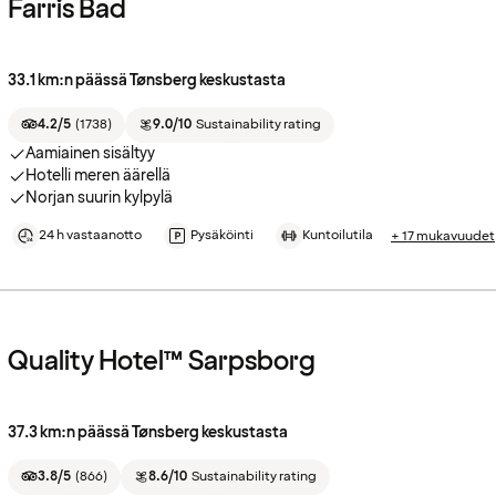
Farris Bad
33.1 km:n päässä Tønsberg keskustasta
4.2/5
(
1738
)
9.0/10
Sustainability rating
Aamiainen sisältyy
Hotelli meren äärellä
Norjan suurin kylpylä
24 h vastaanotto
Pysäköinti
Kuntoilutila
+ 17 mukavuudet
Quality Hotel™ Sarpsborg
37.3 km:n päässä Tønsberg keskustasta
3.8/5
(
866
)
8.6/10
Sustainability rating