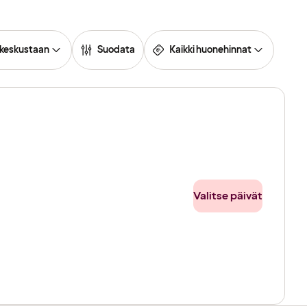
 keskustaan
Suodata
Kaikki huonehinnat
Valitse päivät