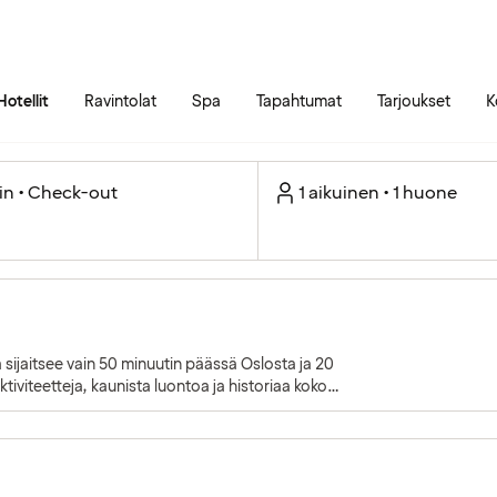
Siirry sivun sisältöön
Siirry sivun päävalikkoon
Hotellit
Ravintolat
Spa
Tapahtumat
Tarjoukset
K
in • Check-out
1 aikuinen • 1 huone
sijaitsee vain 50 minuutin päässä Oslosta ja 20
ktiviteetteja, kaunista luontoa ja historiaa koko
inkokaupunki”.