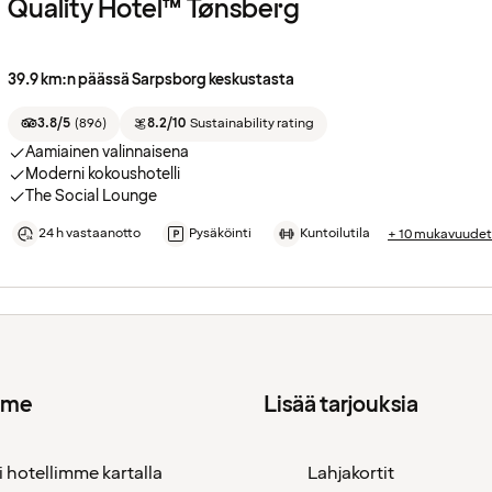
Quality Hotel™ Tønsberg
39.9 km:n päässä Sarpsborg keskustasta
3.8/5
(
896
)
8.2/10
Sustainability rating
Aamiainen valinnaisena
Moderni kokoushotelli
The Social Lounge
24 h vastaanotto
Pysäköinti
Kuntoilutila
+ 10 mukavuudet
mme
Lisää tarjouksia
i hotellimme kartalla
Lahjakortit