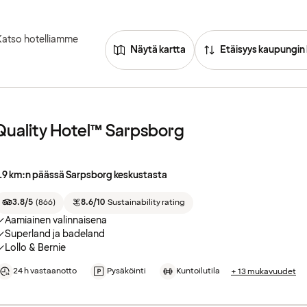
Katso hotelliamme
Näytä kartta
Etäisyys kaupungin
Quality Hotel™ Sarpsborg
.9 km:n päässä Sarpsborg keskustasta
3.8/5
(
866
)
8.6/10
Sustainability rating
Aamiainen valinnaisena
Superland ja badeland
Lollo & Bernie
24 h vastaanotto
Pysäköinti
Kuntoilutila
+ 13 mukavuudet