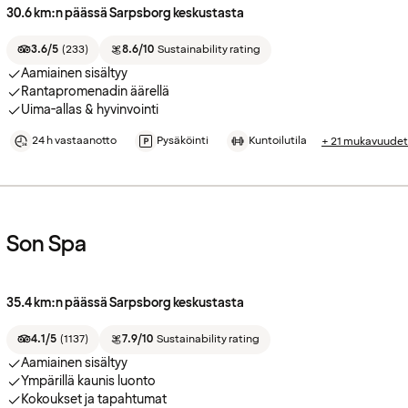
30.6 km:n päässä Sarpsborg keskustasta
3.6/5
(
233
)
8.6/10
Sustainability rating
Aamiainen sisältyy
Rantapromenadin äärellä
Uima-allas & hyvinvointi
24 h vastaanotto
Pysäköinti
Kuntoilutila
+ 21 mukavuudet
Son Spa
35.4 km:n päässä Sarpsborg keskustasta
4.1/5
(
1137
)
7.9/10
Sustainability rating
Aamiainen sisältyy
Ympärillä kaunis luonto
Kokoukset ja tapahtumat