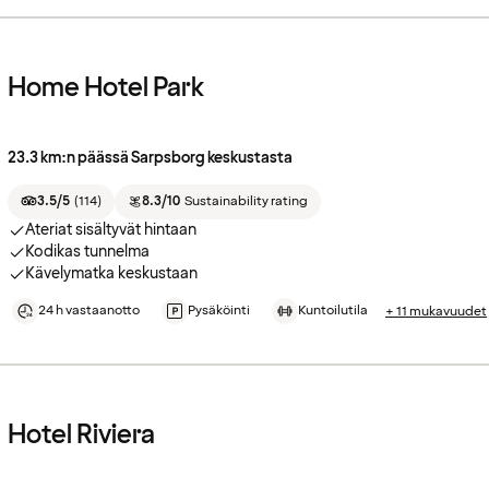
Home Hotel Park
23.3 km:n päässä Sarpsborg keskustasta
3.5/5
(
114
)
8.3/10
Sustainability rating
Ateriat sisältyvät hintaan
Kodikas tunnelma
Kävelymatka keskustaan
24 h vastaanotto
Pysäköinti
Kuntoilutila
+ 11 mukavuudet
Hotel Riviera