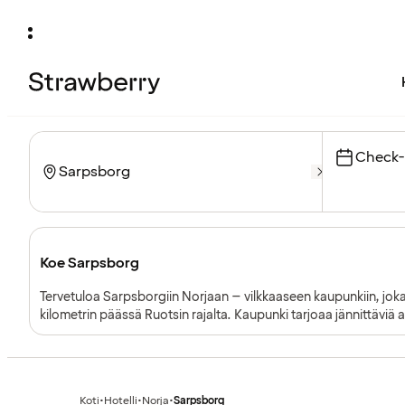
Check-
Koe Sarpsborg
Tervetuloa Sarpsborgiin Norjaan – vilkkaaseen kaupunkiin, joka 
kilometrin päässä Ruotsin rajalta. Kaupunki tarjoaa jännittäviä a
perheelle. Aurinkoinen Sarpsborg tunnetaan myös nimellä ”Aur
Koti
•
Hotelli
•
Norja
•
Sarpsborg