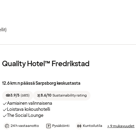
llit)
Quality Hotel™ Fredrikstad
12.6 km:n päässä Sarpsborg keskustasta
3.9/5
(
685
)
8.6/10
Sustainability rating
Aamiainen valinnaisena
Loistava kokoushotelli
The Social Lounge
24 h vastaanotto
Pysäköinti
Kuntoilutila
+ 9 mukavuudet