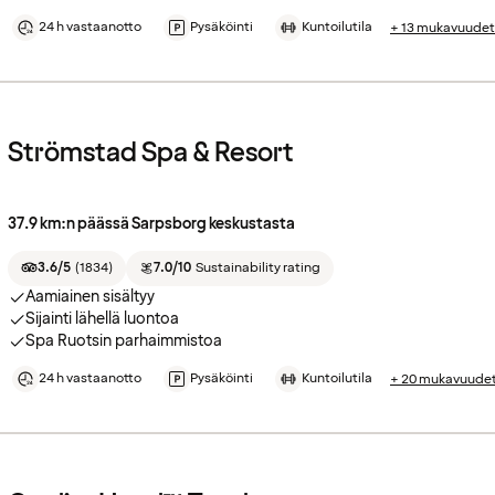
24 h vastaanotto
Pysäköinti
Kuntoilutila
+ 13 mukavuudet
Strömstad Spa & Resort
37.9 km:n päässä Sarpsborg keskustasta
3.6/5
(
1834
)
7.0/10
Sustainability rating
Aamiainen sisältyy
Sijainti lähellä luontoa
Spa Ruotsin parhaimmistoa
24 h vastaanotto
Pysäköinti
Kuntoilutila
+ 20 mukavuude