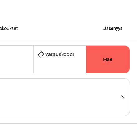
okoukset
Jäsenyys
Varauskoodi
Hae