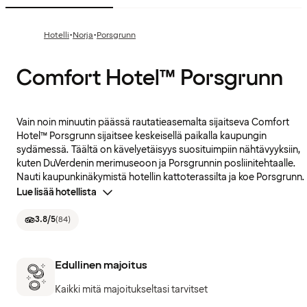
·
·
Hotelli
Norja
Porsgrunn
Comfort Hotel™ Porsgrunn
Vain noin minuutin päässä rautatieasemalta sijaitseva Comfort
Hotel™ Porsgrunn sijaitsee keskeisellä paikalla kaupungin
sydämessä. Täältä on kävelyetäisyys suosituimpiin nähtävyyksiin,
kuten DuVerdenin merimuseoon ja Porsgrunnin posliinitehtaalle.
Nauti kaupunkinäkymistä hotellin kattoterassilta ja koe Porsgrunn.
Lue lisää hotellista
3.8
/5
(
84
)
Edullinen majoitus
Kaikki mitä majoitukseltasi tarvitset