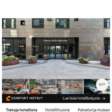
5
/
77
Lue lisää hotelliketjusta
COMFORT HOTEL™
Tietoja hotellista
Hotellihuone
Palvelut ja mukav