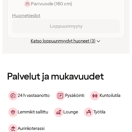
Parivuode (180 cm)
Huonetiedot
Loppuunmyyty
Katso loppuunmyydyt huoneet (3)
Sisältö
ladattu
Palvelut ja mukavuudet
24 h vastaanotto
Pysäköinti
Kuntoilutila
Lemmikit sallittu
Lounge
Työtila
Aurinkoterassi