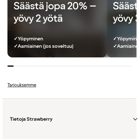
Säästä jopa 20% –
Sääst
yövy 2 yötä
yövy 
✓
Yöpyminen
✓
Yöpymin
✓
Aamiainen (jos soveltuu)
✓
Aamiainen
Tarjouksemme
Tietoja Strawberry