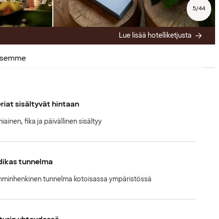
5
/
44
Lue lisää hotelliketjusta
ksemme
riat sisältyvät hintaan
ainen, fika ja päivällinen sisältyy
dikas tunnelma
minhenkinen tunnelma kotoisassa ympäristössä