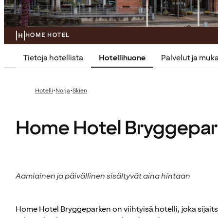
HOME HOTEL
Tietoja hotellista
Hotellihuone
Palvelut ja mu
·
·
Hotelli
Norja
Skien
Home Hotel Bryggepa
Aamiainen ja päivällinen sisältyvät aina hintaan
Home Hotel Bryggeparken on viihtyisä hotelli, joka sijai