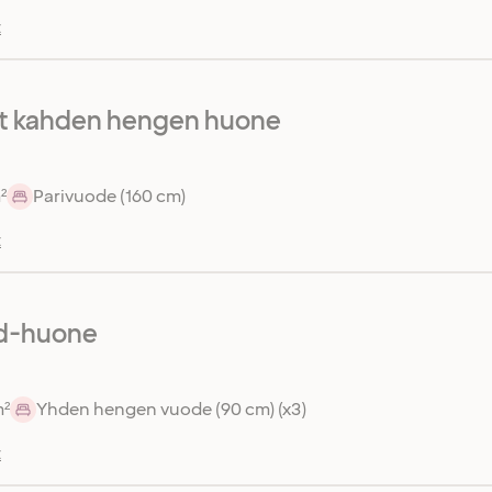
t
 kahden hengen huone
²
Parivuode (160 cm)
t
d-huone
m²
Yhden hengen vuode (90 cm) (x3)
t