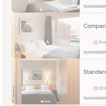
Huonetiedo
Compact
15 m
Huonetiedo
Standar
22 
Huonetiedo