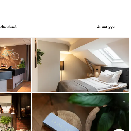
okoukset
Jäsenyys