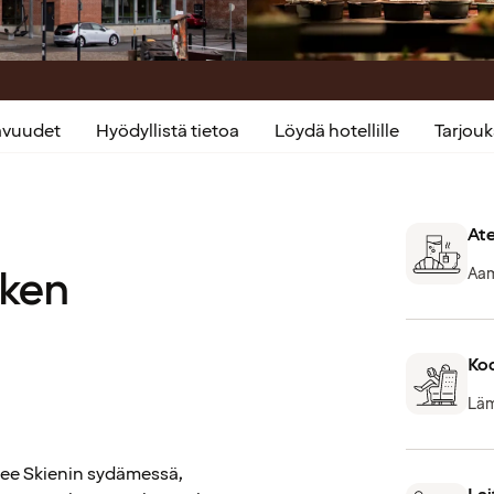
kavuudet
Hyödyllistä tietoa
Löydä hotellille
Tarjou
Ate
rken
Aami
Ko
Läm
tsee Skienin sydämessä,