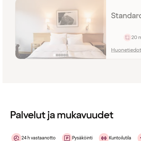
Standar
20 
Huonetiedo
Sisältö
ladattu
Palvelut ja mukavuudet
24 h vastaanotto
Pysäköinti
Kuntoilutila