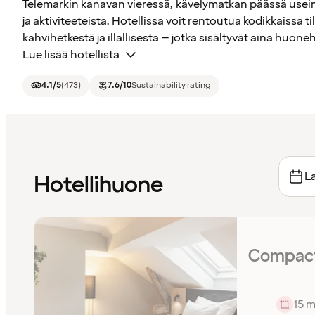
Telemarkin kanavan vieressä, kävelymatkan päässä usei
ja aktiviteeteista. Hotellissa voit rentoutua kodikkaissa ti
kahvihetkestä ja illallisesta – jotka sisältyvät aina huone
Lue lisää hotellista
4.1
/5
(
473
)
7.6
/10
Sustainability rating
La
Hotellihuone
Compact
15 m