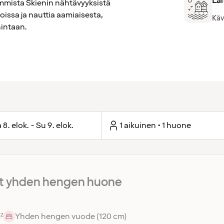
Lai
mmista Skienin nähtävyyksistä
loissa ja nauttia aamiaisesta,
Käv
hintaan.
 8. elok. - Su 9. elok.
1 aikuinen • 1 huone
 yhden hengen huone
²
Yhden hengen vuode (120 cm)