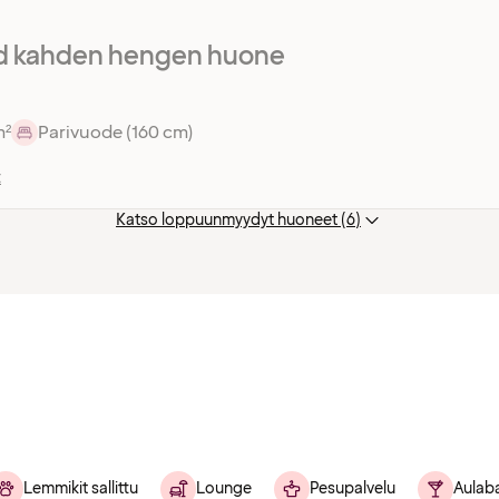
d kahden hengen huone
m²
Parivuode (160 cm)
t
Katso loppuunmyydyt huoneet (6)
Lemmikit sallittu
Lounge
Pesupalvelu
Aulaba