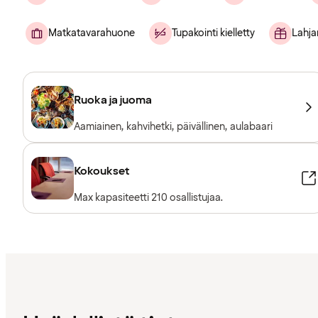
Matkatavarahuone
Tupakointi kielletty
Lahj
Ruoka ja juoma
Aamiainen, kahvihetki, päivällinen, aulabaari
Kokoukset
Max kapasiteetti 210 osallistujaa.