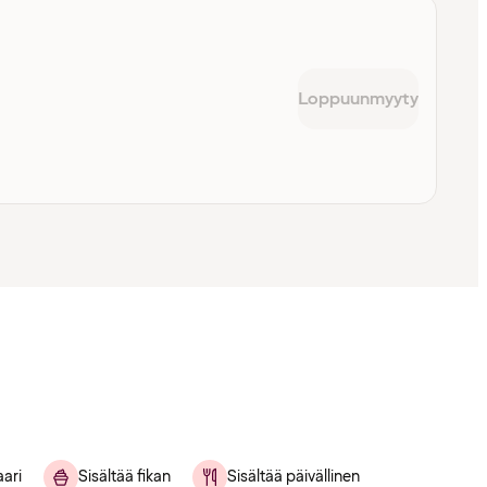
Loppuunmyyty
ari
Sisältää fikan
Sisältää päivällinen