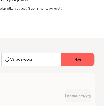
turin yhteydessä
elymatkan päässä Skienin nähtävyyksistä
Varauskoodi
Hae
Loppuunmyyty