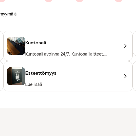
amyymälä
Kuntosali
Kuntosali avoinna 24/7, Kuntosalilaitteet,
Kardiolaitteet, Vapaapainot
Esteettömyys
Lue lisää