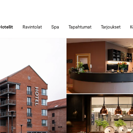
Siirry sivun sisältöön
Siirry sivun päävalikkoon
Hotellit
Ravintolat
Spa
Tapahtumat
Tarjoukset
K