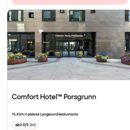
Comfort Hotel™ Porsgrunn
15.8 km:n päässä Langesund keskustasta
3.8/5
(
84
)