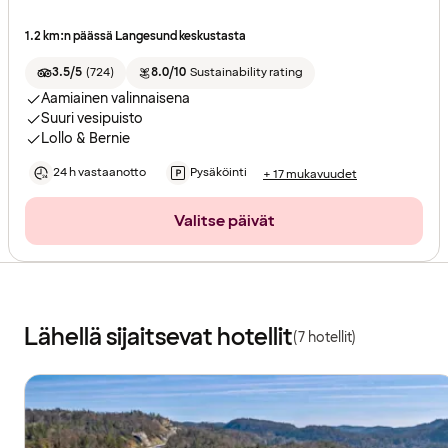
1.2 km:n päässä Langesund keskustasta
3.5/5
(
724
)
8.0/10
Sustainability rating
Aamiainen valinnaisena
Suuri vesipuisto
Lollo & Bernie
24 h vastaanotto
Pysäköinti
+ 17 mukavuudet
Valitse päivät
Lähellä sijaitsevat hotellit
(7 hotellit)