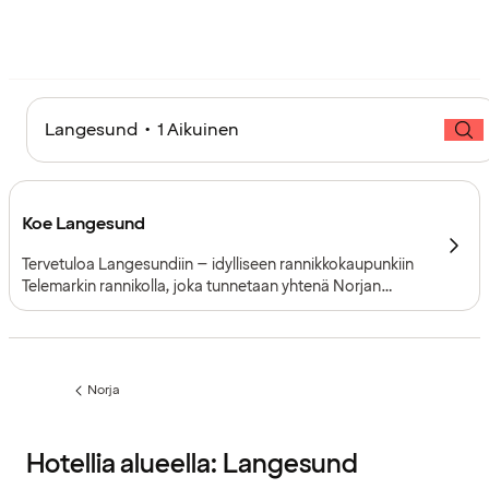
Langesund • 1 Aikuinen
Koe Langesund
Tervetuloa Langesundiin – idylliseen rannikkokaupunkiin
Telemarkin rannikolla, joka tunnetaan yhtenä Norjan
suosituimmista kesälomakohteista, mutta jossa on
tekemistä ympäri vuoden. Langesund tarjoaa merenkulun
historiaa, vilkkasta kulttuurielämää ja upean
saaristomaiseman, eli aitoa rannikkoelämää.
Norja
Edellinen
sivu:
Hotellia alueella: Langesund