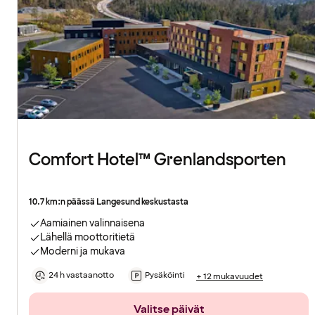
Comfort Hotel™ Grenlandsporten
10.7 km:n päässä Langesund keskustasta
Aamiainen valinnaisena
Lähellä moottoritietä
Moderni ja mukava
24 h vastaanotto
Pysäköinti
+ 12 mukavuudet
Valitse päivät