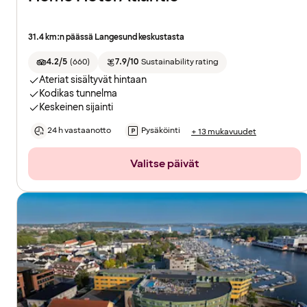
31.4 km:n päässä Langesund keskustasta
4.2/5
(
660
)
7.9/10
Sustainability rating
Ateriat sisältyvät hintaan
Kodikas tunnelma
Keskeinen sijainti
24 h vastaanotto
Pysäköinti
+ 13 mukavuudet
Valitse päivät