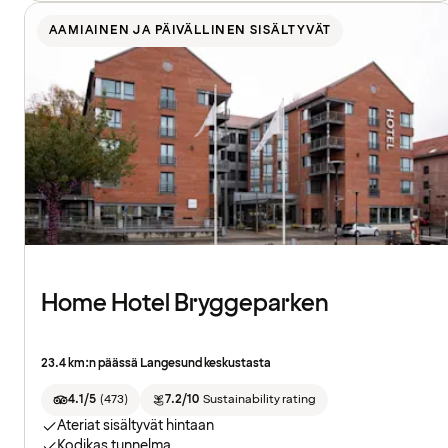
AAMIAINEN JA PÄIVÄLLINEN SISÄLTYVÄT
Home Hotel Bryggeparken
23.4 km:n päässä Langesund keskustasta
4.1/5
(
473
)
7.2/10
Sustainability rating
Ateriat sisältyvät hintaan
Kodikas tunnelma