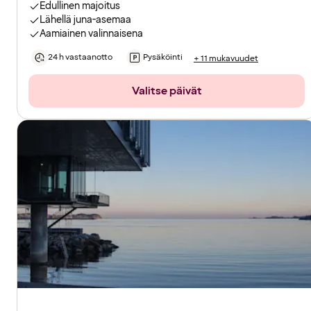
Edullinen majoitus
Lähellä juna-asemaa
Aamiainen valinnaisena
24 h vastaanotto
Pysäköinti
+ 11 mukavuudet
Valitse päivät