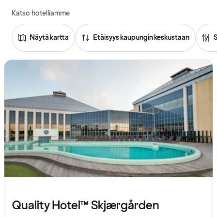
Katso hotelliamme
Näytä kartta
Etäisyys kaupungin keskustaan
Tutustu
hotelleihin
Quality Hotel™ Skjærgården