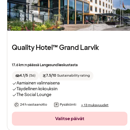
Quality Hotel™ Grand Larvik
17.6 km:n päässä Langesund keskustasta
4.1/5
(
56
)
7.5/10
Sustainability rating
Aamiainen valinnaisena
Täydellinen kokouksiin
The Social Lounge
24 h vastaanotto
Pysäköinti
+ 13 mukavuudet
Valitse päivät