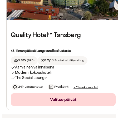
Quality Hotel™ Tønsberg
48.1 km:n päässä Langesund keskustasta
3.8/5
(
896
)
8.2/10
Sustainability rating
Aamiainen valinnaisena
Moderni kokoushotelli
The Social Lounge
24 h vastaanotto
Pysäköinti
+ 11 mukavuudet
Valitse päivät