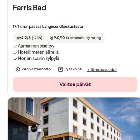
Farris Bad
17.1 km:n päässä Langesund keskustasta
4.2/5
(
1738
)
9.0/10
Sustainability rating
Aamiainen sisältyy
Hotelli meren äärellä
Norjan suurin kylpylä
24 h vastaanotto
Pysäköinti
+ 18 mukavuudet
Valitse päivät