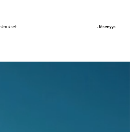
okoukset
Jäsenyys