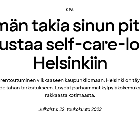
SPA
än takia sinun pit
staa self-care-l
Helsinkiin
 rentoutuminen vilkkaaseen kaupunkilomaan. Helsinki on täy
e tähän tarkoitukseen. Löydät parhaimmat kylpyläkokemuk
rakkaasta kotimaasta.
Julkaistu: 22. toukokuuta 2023