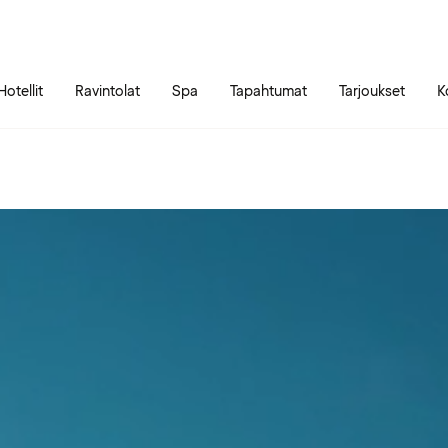
Siirry sivun sisältöön
Siirry sivun päävalikkoon
Hotellit
Ravintolat
Spa
Tapahtumat
Tarjoukset
K