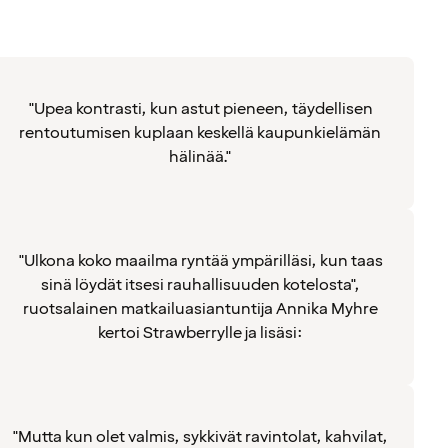
"Upea kontrasti, kun astut pieneen, täydellisen
rentoutumisen kuplaan keskellä kaupunkielämän
hälinää."
"Ulkona koko maailma ryntää ympärilläsi, kun taas
sinä löydät itsesi rauhallisuuden kotelosta",
ruotsalainen matkailuasiantuntija Annika Myhre
kertoi Strawberrylle ja lisäsi:
"Mutta kun olet valmis, sykkivät ravintolat, kahvilat,