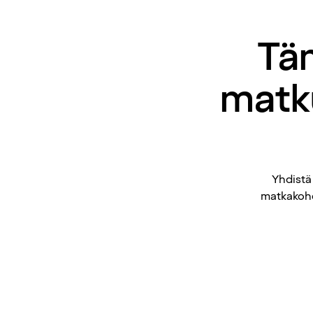
Täm
matku
Yhdistä
matkakohd