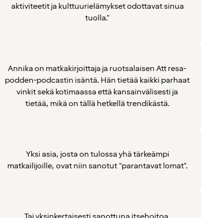
aktiviteetit ja kulttuurielämykset odottavat sinua
tuolla."
Annika on matkakirjoittaja ja ruotsalaisen Att resa-
podden-podcastin isäntä. Hän tietää kaikki parhaat
vinkit sekä kotimaassa että kansainvälisesti ja
tietää, mikä on tällä hetkellä trendikästä.
Yksi asia, josta on tulossa yhä tärkeämpi
matkailijoille, ovat niin sanotut "parantavat lomat".
Tai yksinkertaisesti sanottuna itsehoitoa.