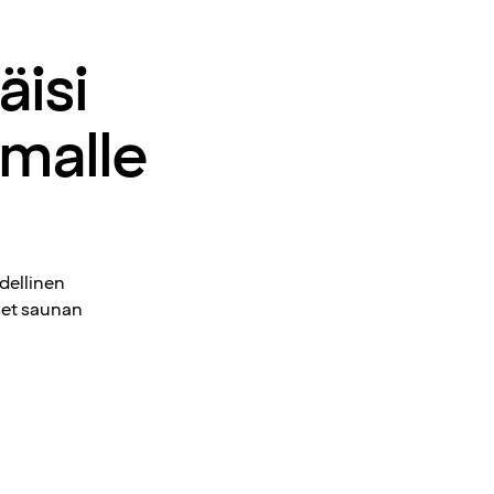
äisi
omalle
dellinen
set saunan