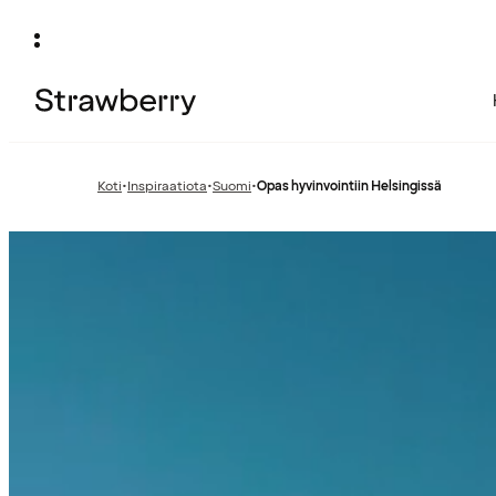
Koti
•
Inspiraatiota
•
Suomi
•
Opas hyvinvointiin Helsingissä
Edellinen
Edellinen
sivu:
sivu: