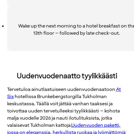
Wake up the next morning to a hotel breakfast on th
13th floor – followed by late check-out.
Uudenvuodenaatto tyylikkäästi
Tervetuloa ainutlaatuiseen uudenvuodenaatoon
At
Six
hotellissa Brunkebergstorgilla Tukholman
keskustassa. Täällä voit jättää vanhan taaksesi ja
toivottaa uuden tervetulleeksi tyylikkäästi – kohota
malja vuodelle 2026 ja nauti ilotulituksista, jotka
valaisevat Tukholman kattoja.
Uudenvuoden paketti,
jossa on eleganssia, herkullista ruokaa ja lyömättömiä