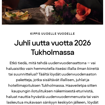
KIPPIS UUDELLE VUODELLE
Juhli uutta vuotta 2026
Tukholmassa
Etkö tiedä, mitä tehdä uudenvuodenaattona – vai
haluaisitko vain hemmotella itseäsi illalla ilman kiireitä
tai suunnittelua? Täältä löydät uudenvuodenaaton
paketteja, jotka sisältävät illallisen, juhlat ja
hotellimajoituksen Tukholmassa. Haaveiletpa sitten
kaupungin ilotulituksen näkemisestä eturivistä,
haluat nauttia hyvästä uudenvuodenmenusta tai vain
laskeutua mukavaan sänkyyn keskiyön jälkeen, löydät