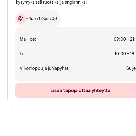
kysymyksissä ruotsiksi ja englanniksi.
+46 771 666 700
Ma - pe:
09:00 - 21
La:
10:00 - 18
Viikonloppu ja juhlapyhät:
Sulje
Lisää tapoja ottaa yhteyttä