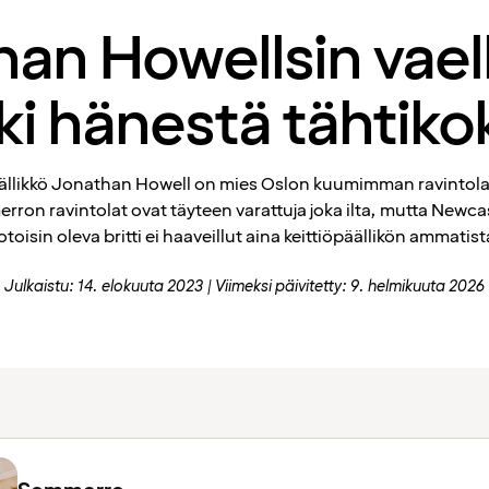
an Howellsin vael
ki hänestä tähtiko
äällikkö Jonathan Howell on mies Oslon kuumimman ravintola
ron ravintolat ovat täyteen varattuja joka ilta, mutta Newca
otoisin oleva britti ei haaveillut aina keittiöpäällikön ammatist
Julkaistu: 14. elokuuta 2023
Viimeksi päivitetty: 9. helmikuuta 2026