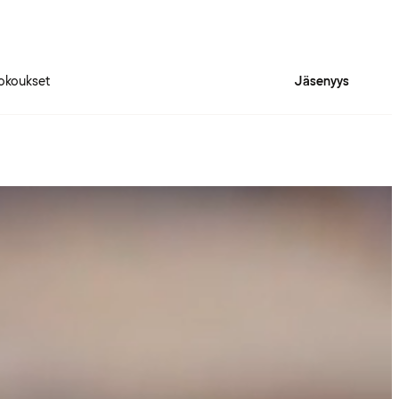
okoukset
Jäsenyys