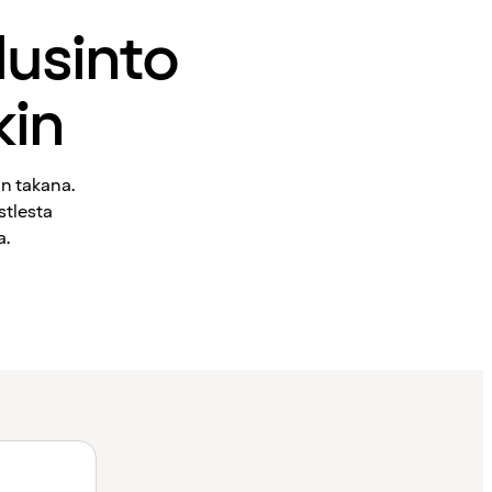
lusinto
kin
n takana.
stlesta
a.