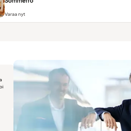
Sommerro
Varaa nyt
a
oi