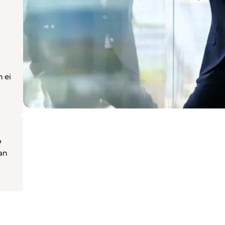
 ei
o
han