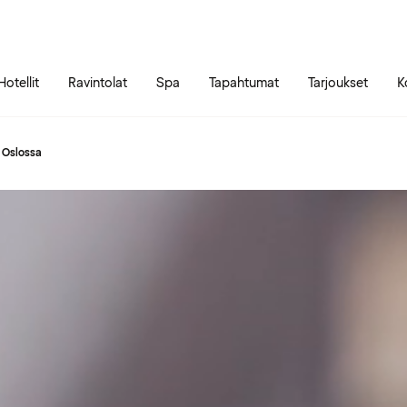
Siirry sivun sisältöön
Siirry sivun päävalikkoon
Hotellit
Ravintolat
Spa
Tapahtumat
Tarjoukset
K
 Oslossa