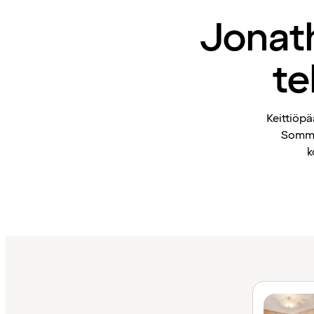
Jonath
te
Keittiöp
Sommer
k