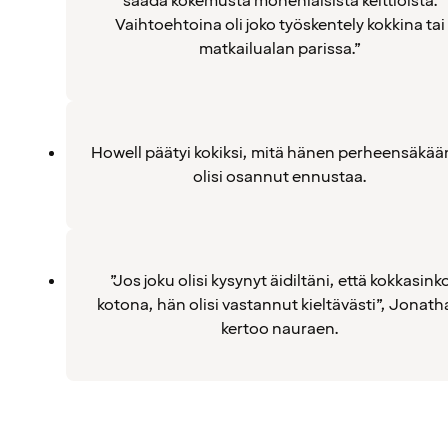
saada kokemusta monenlaisista keittiöistä.
Vaihtoehtoina oli joko työskentely kokkina tai
matkailualan parissa.”
Howell päätyi kokiksi, mitä hänen perheensäkään
olisi osannut ennustaa.
”Jos joku olisi kysynyt äidiltäni, että kokkasink
kotona, hän olisi vastannut kieltävästi”, Jonat
kertoo nauraen.