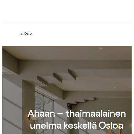
Oslo
Edellinen
sivu:
Ahaan – thaimaalainen
unelma keskellä Osloa