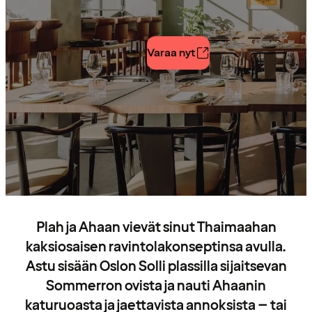
Varaa nyt
Plah ja Ahaan vievät sinut Thaimaahan
kaksiosaisen ravintolakonseptinsa avulla.
Astu sisään Oslon Solli plassilla sijaitsevan
Sommerron ovista ja nauti Ahaanin
katuruoasta ja jaettavista annoksista – tai