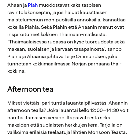
Ahaan ja
Plah
muodostavat kaksitasoisen
ravintolakonseptin, ja jos haluat kausittaisen
maistelumenun monipuolisilla annoksilla, kannattaa
kokeilla Plahia. Sekä Plahin että Ahaanin menut ovat
inspiroituneet kokkien Thaimaan-matkoista.
"Thaimaalaisessa ruoassa on kyse tuoreudesta sekä
makean, suolaisen ja karvaan tasapainosta", sanoo
Plahia ja Ahaania johtava Terje Ommundsen, joka
tunnetaan kokkimaailmassa Norjan parhaana thai-
kokkina.
Afternoon tea
Mikset viettäisi pari tuntia lauantaipäivästäsi Ahaanin
afternoon tealla? Joka lauantai kello 12:00–14:30 voit
nauttia itämaisen version iltapäiväteestä sekä
makeiden että suolaisten herkkujen kera. Tarjolla on
valikoima erilaisia teelaatuja lähtien Monsoon Teasta,