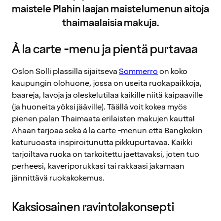
maistele Plahin laajan maistelumenun aitoja
thaimaalaisia makuja.
À la carte -menu ja pientä purtavaa
Oslon Solli plassilla sijaitseva
Sommerro
on koko
kaupungin olohuone, jossa on useita ruokapaikkoja,
baareja, lavoja ja oleskelutilaa kaikille niitä kaipaaville
(ja huoneita yöksi jääville). Täällä voit kokea myös
pienen palan Thaimaata erilaisten makujen kautta!
Ahaan tarjoaa sekä à la carte -menun että Bangkokin
katuruoasta inspiroitunutta pikkupurtavaa. Kaikki
tarjoiltava ruoka on tarkoitettu jaettavaksi, joten tuo
perheesi, kaveriporukkasi tai rakkaasi jakamaan
jännittävä ruokakokemus.
Kaksiosainen ravintolakonsepti