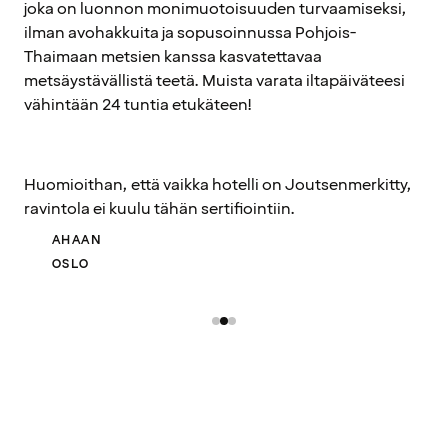
joka on luonnon monimuotoisuuden turvaamiseksi,
ilman avohakkuita ja sopusoinnussa Pohjois-
Thaimaan metsien kanssa kasvatettavaa
metsäystävällistä teetä. Muista varata iltapäiväteesi
vähintään 24 tuntia etukäteen!
Huomioithan, että vaikka hotelli on Joutsenmerkitty,
ravintola ei kuulu tähän sertifiointiin.
AHAAN
OSLO