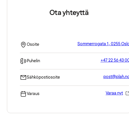
Ota yhteyttä
Sommerrogata 1, 0255 Osl
Osoite
+47 22 56 43 0
Puhelin
post@plah.n
Sähköpostiosoite
Varaa nyt
Varaus