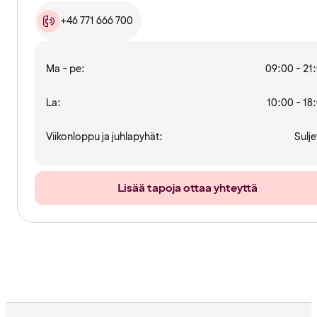
+46 771 666 700
Ma - pe:
09:00 - 21
La:
10:00 - 18
Viikonloppu ja juhlapyhät:
Sulje
Lisää tapoja ottaa yhteyttä